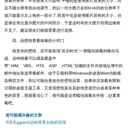
屏幕分辨率，不管原来大小如何;平铺则是使用图片原来的大小，而
且不随分辨率而自动调节，所以一些大图片在800×600的分辨率下
就只能显示左上角的一部分了;而居中也是使用图片原有的大小，但
是保证突出显示图片的中间部分，于是这时有的大图片四周边缘就
不见了。建议朋友们根据需要进行选择。
四、由壁纸查看病毒的小窍门
留意你的壁纸，还可能发现“欢乐时光”一类蠕虫病毒的蛛丝马
迹。这种病毒可以感染硬盘中
带“.HIM、.VBS、.HTA、.ASP、.HTML”后缀的文件并按地址簿中的
邮件地址发送带毒邮件。由于它能利用Windows的桌面Web功能感
染网页文件，所以可能会更改你的壁纸设置。如果你没加载有限制
日期的桌面主题工具，又发现壁纸莫名其妙地变成空白或者某种单
色的背景，那就要当心了，很可能是这类蠕虫病毒在作怪，赶紧查
毒吧。
您可能感兴趣的文章:
R语言ggplot2边框背景去除的实现