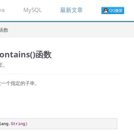
va
MySQL
最新文章
()函数
:contains()函数
正。
否包含一个指定的子串。
lang
.
String
)