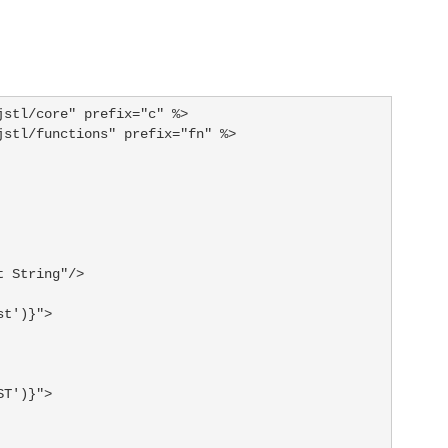
stl/core" prefix="c" %>

stl/functions" prefix="fn" %>

 String"/>

t')}">

T')}">
