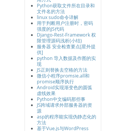
Python获取文件所在目录和
文件名的方法
linux sudo命令详解
用于判断用户注册时，密码
强度的JS代码
Django-Rest-Framework 权
限管理源码浅析(小结)
服务器 安全检查要点[星外提
供]
python 导入数据及作图的实
现
JS正则替换去空格的方法
微信小程序promsie.all和
promise顺序执行
Android实现渐变色的圆弧
虚线效果
Python中文编码那些事
JS跨域请求外部服务器的资
源
asp的程序能实现伪静态化的
方法
基于Vue.js与WordPress