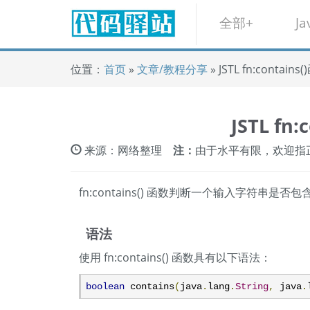
全部+
Ja
位置：
首页
»
文章/教程分享
» JSTL fn:contains
JSTL fn
来源：网络整理
注：
由于水平有限，欢迎指
fn:contains() 函数判断一个输入字符串是
语法
使用 fn:contains() 函数具有以下语法：
boolean
 contains
(
java
.
lang
.
String
,
 java
.