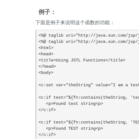
例子：
下面是例子来说明这个函数的功能：
<%@ taglib uri="http://java.sun.com/jsp/j
<%@ taglib uri="http://java.sun.com/jsp/j
<html>

<head>

<title>Using JSTL Functions</title>

</head>

<body>

<c:set var="theString" value="I am a test
<c:if test="${fn:contains(theString, 'tes
   <p>Found test string<p>

</c:if>

<c:if test="${fn:contains(theString, 'TES
   <p>Found TEST string<p>

</c:if>
