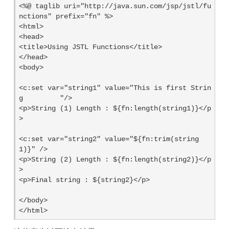
<%@ taglib uri="http://java.sun.com/jsp/jstl/fu
nctions" prefix="fn" %>

<html>

<head>

<title>Using JSTL Functions</title>

</head>

<body>

<c:set var="string1" value="This is first Strin
g         "/>

<p>String (1) Length : ${fn:length(string1)}</p
>

<c:set var="string2" value="${fn:trim(string
1)}" />

<p>String (2) Length : ${fn:length(string2)}</p
>

<p>Final string : ${string2}</p>

</body>

</html>