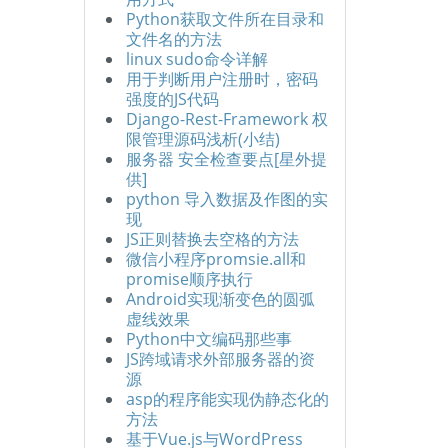
Python获取文件所在目录和
文件名的方法
linux sudo命令详解
用于判断用户注册时，密码
强度的JS代码
Django-Rest-Framework 权
限管理源码浅析(小结)
服务器 安全检查要点[星外提
供]
python 导入数据及作图的实
现
JS正则替换去空格的方法
微信小程序promsie.all和
promise顺序执行
Android实现渐变色的圆弧
虚线效果
Python中文编码那些事
JS跨域请求外部服务器的资
源
asp的程序能实现伪静态化的
方法
基于Vue.js与WordPress