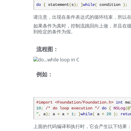
do
{
 statement
(
s
);
}
while
(
 condition 
);
请注意，出现在条件表达式的循环结束，所以在循环
如果条件为真时，控制流跳回向上做，并且在循环中
到给定的条件为假。
流程图：
例如：
#import <Foundation/Foundation.h>
int
 ma
10
;
/* do loop execution */
do
{
NSLog
(@
"
,
 a
);
 a 
=
 a 
+
1
;
}
while
(
 a 
<
20
);
retu
上面的代码编译和执行时，它会产生以下结果