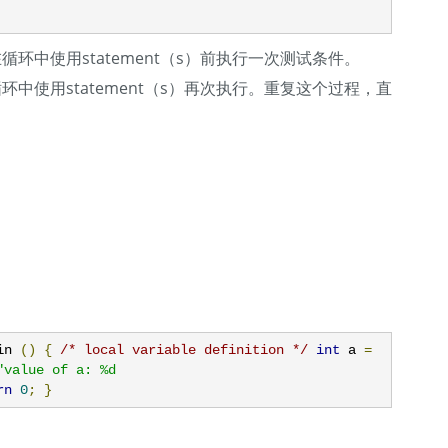
中使用statement（s）前执行一次测试条件。
使用statement（s）再次执行。重复这个过程，直
in 
()
{
/* local variable definition */
int
 a 
=
"value of a: %d

rn
0
;
}
：