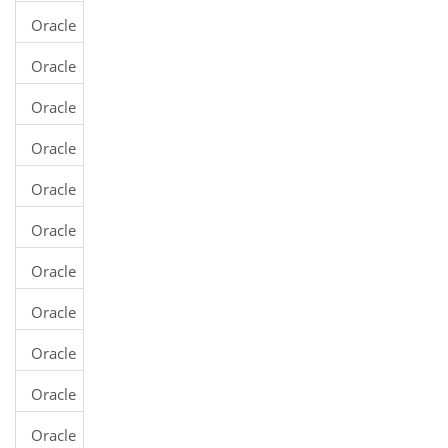
到
实例
Oracle
Oracle
创建
数据
Oracle
表
库
从现
Oracle
有表
修改
创建
Oracle
表结
表
删除
构
Oracle
表
删除
Oracle
列
修改
Oracle
列定
截断
义
Oracle
表
重命
Oracle
名表
Number
Oracle
类型
Float
Oracle
类型