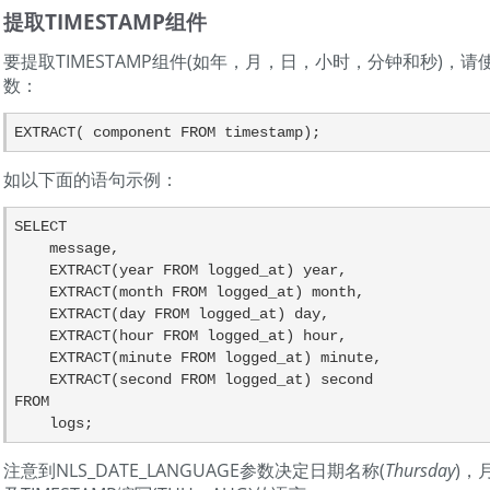
提取TIMESTAMP组件
要提取TIMESTAMP组件(如年，月，日，小时，分钟和秒)，请使用E
数：
EXTRACT( component FROM timestamp);
如以下面的语句示例：
SELECT 

    message,

    EXTRACT(year FROM logged_at) year,

    EXTRACT(month FROM logged_at) month,

    EXTRACT(day FROM logged_at) day,

    EXTRACT(hour FROM logged_at) hour,

    EXTRACT(minute FROM logged_at) minute,

    EXTRACT(second FROM logged_at) second

FROM 

    logs;
注意到NLS_DATE_LANGUAGE参数决定日期名称(
Thursday
)，