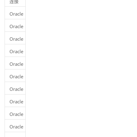
连接
库和
到
实例
Oracle
Oracle
创建
数据
Oracle
表
库
从现
Oracle
有表
修改
创建
Oracle
表结
表
删除
构
Oracle
表
删除
Oracle
列
修改
Oracle
列定
截断
义
Oracle
表
重命
Oracle
名表
Number
Oracle
类型
Float