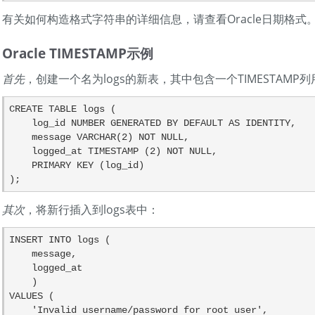
有关如何构造格式字符串的详细信息，请查看Oracle日期格式
Oracle TIMESTAMP示例
首先
，创建一个名为logs的新表，其中包含一个TIMESTAMP
CREATE TABLE logs (

    log_id NUMBER GENERATED BY DEFAULT AS IDENTITY,

    message VARCHAR(2) NOT NULL,

    logged_at TIMESTAMP (2) NOT NULL,

    PRIMARY KEY (log_id)

);
其次
，将新行插入到logs表中：
INSERT INTO logs (

    message,

    logged_at

    )

VALUES (

    'Invalid username/password for root user',
