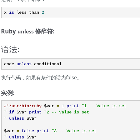
x 
is
 less than 
2
Ruby
修辞符:
unless
语法:
code 
unless
 conditional
执行代码，如果有条件的话为false。
实例:
#!/usr/bin/ruby
 $var 
=
1
print
"1 -- Value is set

"
if
 $var 
print
"2 -- Value is set

"
unless
 $var

$var 
=
false
print
"3 -- Value is set

"
unless
 $var