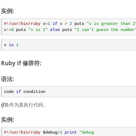
实例:
#!/usr/bin/ruby
 x
=
1
if
 x 
>
2
 puts 
"x is greater than 2
x
!=
0
 puts 
"x is 1"
else
 puts 
"I can't guess the number
x 
is
1
Ruby if 修辞符:
语法:
code 
if
 condition
if
条件为真执行代码。
实例:
#!/usr/bin/ruby
 $debug
=
1
print
"debug
