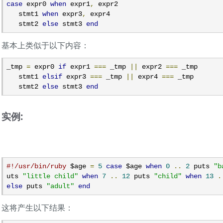
case
 expr0 
when
 expr1
,
 expr2

   stmt1 
when
 expr3
,
 expr4

   stmt2 
else
 stmt3 
end
基本上类似于以下内容：
_tmp 
=
 expr0 
if
 expr1 
===
 _tmp 
||
 expr2 
===
 _tmp

   stmt1 
elsif
 expr3 
===
 _tmp 
||
 expr4 
===
 _tmp

   stmt2 
else
 stmt3 
end
实例:
#!/usr/bin/ruby
 $age 
=
5
case
 $age 
when
0
..
2
 puts 
"b
uts 
"little child"
when
7
..
12
 puts 
"child"
when
13
.
else
 puts 
"adult"
end
这将产生以下结果：