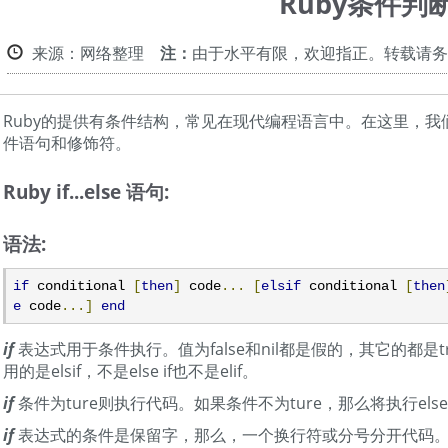
Ruby条件判
来源：网络整理
注：
由于水平有限，欢迎指正。转载请务
Ruby的提供有条件结构，常见在现代编程语言中。在这里，我们
件语句和修饰符。
Ruby if...else 语句:
语法:
if
 conditional 
[
then
]
 code
...
[
elsif
 conditional 
[
then
e
 code
...]
end
if
表达式用于条件执行。值为false和nil都是假的，其它的都是tr
用的是elsif，不是else if也不是elif。
if
条件为ture则执行代码。如果条件不为ture，那么将执行el
if
表达式的条件是保留字，那么，一个换行符或分号分开代码