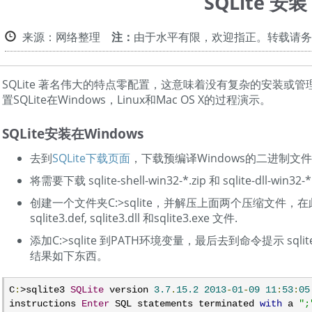
SQLite 安装
来源：网络整理
注：
由于水平有限，欢迎指正。转载请务
SQLite 著名伟大的特点零配置，这意味着没有复杂的安装或
置SQLite在Windows，Linux和Mac OS X的过程演示。
SQLite安装在Windows
去到
SQLite下载页面
，下载预编译Windows的二进制文
将需要下载 sqlite-shell-win32-*.zip 和 sqlite-dll-win3
创建一个文件夹C:>sqlite，并解压上面两个压缩文件，
sqlite3.def, sqlite3.dll 和sqlite3.exe 文件.
添加C:>sqlite 到PATH环境变量，最后去到命令提示 sql
结果如下东西。
C
:
>sqlite3 
SQLite
 version 
3.7
.
15.2
2013
-
01
-
09
11
:
53
:
05
instructions 
Enter
 SQL statements terminated 
with
 a 
";