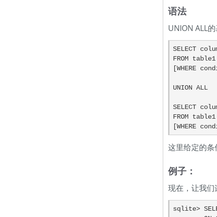
语法
UNION AL
SELECT colu
FROM table1
[WHERE cond
UNION ALL

SELECT colu
FROM table1
[WHERE cond
这里给定的条
例子：
现在，让我们
sqlite> SEL