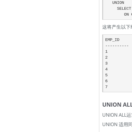
   UNION

     SELECT EMP_ID, NAME, DEPT FROM COMPANY LEFT OUTER JOIN DEPARTMENT

    
这将产生以下
EMP_ID     
---------- 
1          
2          
3          
4          
5          
6          
7          
UNION AL
UNION A
UNION 适