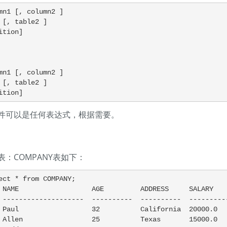
mn1 [, column2 ]

 [, table2 ]

ition]

mn1 [, column2 ]

 [, table2 ]

ition]
件可以是任何表达式，根据需要。
：COMPANY表如下：
ect * from COMPANY;

 NAME                  AGE         ADDRESS     SALARY

 --------------------  ----------  ----------  ----------
 Paul                  32          California  20000.0

 Allen                 25          Texas       15000.0
