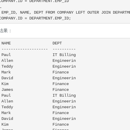
    ON COMPANY.ID = DEPARTMENT.EMP_ID;
结果：
 NAME                  DEPT

 --------------------  ----------

 Paul                  IT Billing

 Allen                 Engineerin

 Teddy                 Engineerin

 Mark                  Finance

 David                 Engineerin

 Kim                   Finance

 James                 Finance

 Paul                  IT Billing

 Allen                 Engineerin

 Teddy                 Engineerin

 Mark                  Finance

 David                 Engineerin

 Kim                   Finance
