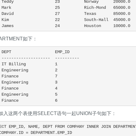
 Teddy                 23          Norway      20000.0

 Mark                  25          Rich-Mond   65000.0

 David                 27          Texas       85000.0

 Kim                   22          South-Hall  45000.0

 James                 24          Houston     10000.0
ARTMENT如下：
 DEPT                  EMP_ID

 --------------------  ----------

 IT Billing            1

 Engineering           2

 Finance               7

 Engineering           3

 Finance               4

 Engineering           5

 Finance               6
入这两个表使用SELECT语句一起UNION子句如下：
ECT EMP_ID, NAME, DEPT FROM COMPANY INNER JOIN DEPARTMENT