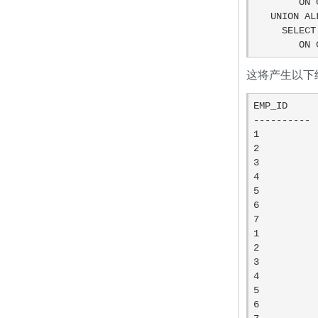
        ON COMPANY.ID = DEPARTMENT.EMP_ID

   UNION ALL

     SELECT EMP_ID, NAME, DEPT FROM COMPANY LEFT OUTER JOIN DEPARTMENT

    
这将产生以下
EMP_ID     
---------- 
1          
2          
3          
4          
5          
6          
7          
1          
2          
3          
4          
5          
6          