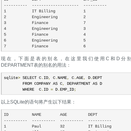
----------  --------------------  ----------

1           IT Billing            1

2           Engineering           2

3           Finance               7

4           Engineering           3

5           Finance               4

6           Engineering           5

7           Finance               6
现在，下面是表的别名，在这里我们使用C和D分别为
DEPARTMENT表的别名的用法：
sqlite
>
 SELECT C
.
ID
,
 C
.
NAME
,
 C
.
AGE
,
 D
.
DEPT

        FROM COMPANY AS C
,
 DEPARTMENT AS D

        WHERE  C
.
ID 
=
 D
.
EMP_ID
;
以上SQLite的语句将产生以下结果：
ID          NAME        AGE         DEPT

----------  ----------  ----------  ----------

1           Paul        32          IT Billing
