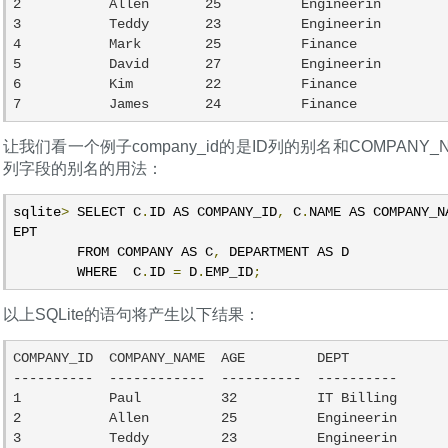
2           Allen       25          Engineerin

3           Teddy       23          Engineerin

4           Mark        25          Finance

5           David       27          Engineerin

6           Kim         22          Finance

7           James       24          Finance
让我们看一个例子company_id的是ID列的别名和COMPANY_
列字段的别名的用法：
sqlite
>
 SELECT C
.
ID AS COMPANY_ID
,
 C
.
NAME AS COMPANY_N
EPT

        FROM COMPANY AS C
,
 DEPARTMENT AS D

        WHERE  C
.
ID 
=
 D
.
EMP_ID
;
以上SQLite的语句将产生以下结果：
COMPANY_ID  COMPANY_NAME  AGE         DEPT

----------  ------------  ----------  ----------

1           Paul          32          IT Billing

2           Allen         25          Engineerin

3           Teddy         23          Engineerin
