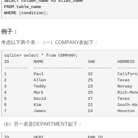
SELECT column_name AS alias_name

FROM table_name

WHERE 
[
condition
];
例子：
考虑以下两个表：（一）COMPANY表如下：
sqlite> select * from COMPANY;

ID          NAME                  AGE         ADDRESS  
----------  --------------------  ----------  ---------
1           Paul                  32          Californi
2           Allen                 25          Texas    
3           Teddy                 23          Norway   
4           Mark                  25          Rich-Mond
5           David                 27          Texas    
6           Kim                   22          South-Hal
7           James                 24          Houston 
（b）另一表是DEPARTMENT如下：
ID          DEPT                  EMP_ID
