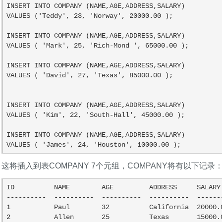
INSERT INTO COMPANY (NAME,AGE,ADDRESS,SALARY)

VALUES ('Teddy', 23, 'Norway', 20000.00 );

INSERT INTO COMPANY (NAME,AGE,ADDRESS,SALARY)

VALUES ( 'Mark', 25, 'Rich-Mond ', 65000.00 );

INSERT INTO COMPANY (NAME,AGE,ADDRESS,SALARY)

VALUES ( 'David', 27, 'Texas', 85000.00 );

INSERT INTO COMPANY (NAME,AGE,ADDRESS,SALARY)

VALUES ( 'Kim', 22, 'South-Hall', 45000.00 );

INSERT INTO COMPANY (NAME,AGE,ADDRESS,SALARY)

VALUES ( 'James', 24, 'Houston', 10000.00 );
这将插入到表COMPANY 7个元组，COMPANY将有以下记录
ID          NAME        AGE         ADDRESS     SALARY

----------  ----------  ----------  ----------  -------
1           Paul        32          California  20000.0
2           Allen       25          Texas       15000.0