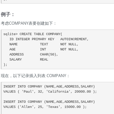
例子：
考虑COMPANY表要创建如下：
sqlite> CREATE TABLE COMPANY(

   ID INTEGER PRIMARY KEY   AUTOINCREMENT,

   NAME           TEXT      NOT NULL,

   AGE            INT       NOT NULL,

   ADDRESS        CHAR(50),

   SALARY         REAL

);
现在，以下记录插入到表 COMPANY：
INSERT INTO COMPANY (NAME,AGE,ADDRESS,SALARY)

VALUES ( 'Paul', 32, 'California', 20000.00 );

INSERT INTO COMPANY (NAME,AGE,ADDRESS,SALARY)

VALUES ('Allen', 25, 'Texas', 15000.00 );
