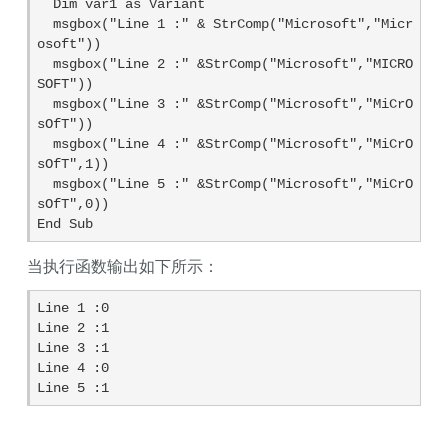
  Dim var1 as Variant

  msgbox("Line 1 :" & StrComp("Microsoft","Micr
osoft"))

  msgbox("Line 2 :" &StrComp("Microsoft","MICRO
SOFT"))

  msgbox("Line 3 :" &StrComp("Microsoft","MiCrO
sOfT"))

  msgbox("Line 4 :" &StrComp("Microsoft","MiCrO
sOfT",1))

  msgbox("Line 5 :" &StrComp("Microsoft","MiCrO
sOfT",0))

End Sub
当执行函数输出如下所示：
Line 1 :0

Line 2 :1

Line 3 :1

Line 4 :0

Line 5 :1 