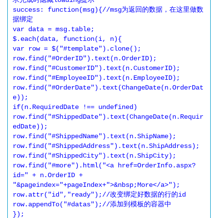
求完成时隐藏loading提示 

success: function(msg){//msg为返回的数据，在这里做数
据绑定 

var data = msg.table; 

$.each(data, function(i, n){ 

var row = $("#template").clone(); 

row.find("#OrderID").text(n.OrderID); 

row.find("#CustomerID").text(n.CustomerID); 

row.find("#EmployeeID").text(n.EmployeeID); 

row.find("#OrderDate").text(ChangeDate(n.OrderDat
e)); 

if(n.RequiredDate !== undefined) 
row.find("#ShippedDate").text(ChangeDate(n.Requir
edDate)); 

row.find("#ShippedName").text(n.ShipName); 

row.find("#ShippedAddress").text(n.ShipAddress); 

row.find("#ShippedCity").text(n.ShipCity); 

row.find("#more").html("<a href=OrderInfo.aspx?
id=" + n.OrderID + 
"&pageindex="+pageIndex+">&nbsp;More</a>"); 

row.attr("id","ready");//改变绑定好数据的行的id 

row.appendTo("#datas");//添加到模板的容器中 

}); 
