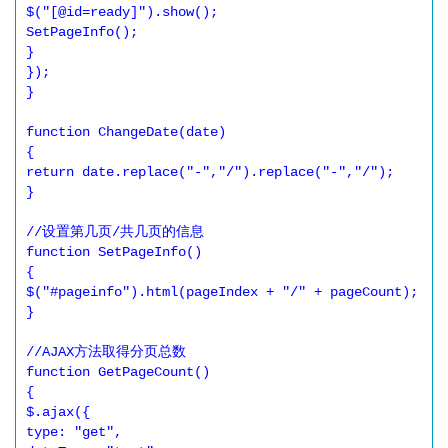
$("[@id=ready]").show(); 

SetPageInfo(); 

} 

}); 

} 

function ChangeDate(date) 

{ 

return date.replace("-","/").replace("-","/"); 

} 

//设置第几页/共几页的信息 

function SetPageInfo() 

{ 

$("#pageinfo").html(pageIndex + "/" + pageCount); 

} 

//AJAX方法取得分页总数 

function GetPageCount() 

{ 

$.ajax({ 

type: "get", 
