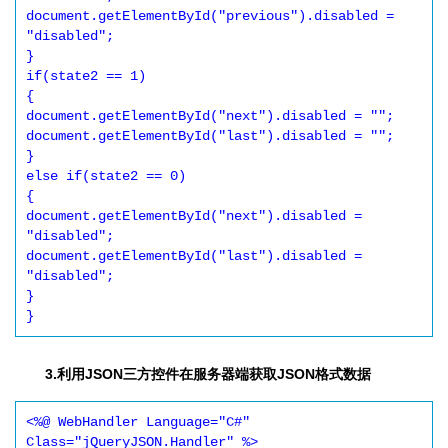
document.getElementById("previous").disabled = 
"disabled"; 

} 

if(state2 == 1) 

{ 

document.getElementById("next").disabled = ""; 

document.getElementById("last").disabled = ""; 

} 

else if(state2 == 0) 

{ 

document.getElementById("next").disabled = 
"disabled"; 

document.getElementById("last").disabled = 
"disabled"; 

} 

3.利用JSON三方控件在服务器端获取JSON格式数据
<%@ WebHandler Language="C#" 
Class="jQueryJSON.Handler" %> 
