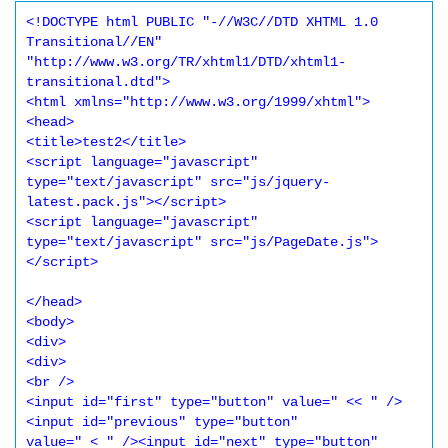
<!DOCTYPE html PUBLIC "-//W3C//DTD XHTML 1.0 
Transitional//EN" 
"http://www.w3.org/TR/xhtml1/DTD/xhtml1-
transitional.dtd"> 

<html xmlns="http://www.w3.org/1999/xhtml"> 

<head> 

<title>test2</title> 

<script language="javascript" 
type="text/javascript" src="js/jquery-
latest.pack.js"></script> 

<script language="javascript" 
type="text/javascript" src="js/PageDate.js">
</script> 

</head> 

<body> 

<div> 

<div> 

<br /> 

<input id="first" type="button" value=" << " />
<input id="previous" type="button"

value=" < " /><input id="next" type="button" 