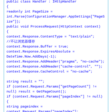
public class Handler : IHttpHandler 

{ 

readonly int PageSize = 
int.Parse(ConfigurationManager.AppSettings["PageS
ize"]); 

public void ProcessRequest(HttpContext context) 

{ 

context.Response.ContentType = "text/plain"; 

//不让浏览器缓存 

context.Response.Buffer = true; 

context.Response.ExpiresAbsolute = 
DateTime.Now.AddDays(-1); 

context.Response.AddHeader("pragma", "no-cache"); 

context.Response.AddHeader("cache-control", ""); 

context.Response.CacheControl = "no-cache"; 

string result = ""; 

if (context.Request.Params["getPageCount"] != 
null) result = GetPageCount(); 

if (context.Request.Params["pageIndex"] != null) 

{ 

string pageindex = 
context.Request.Params["pageIndex"]; 
