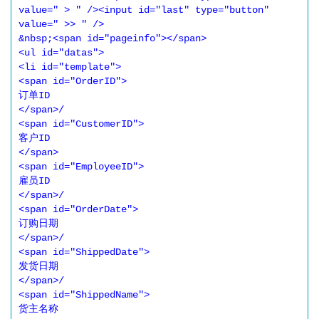
value=" > " /><input id="last" type="button"

value=" >> " /> 

&nbsp;<span id="pageinfo"></span> 

<ul id="datas"> 

<li id="template"> 

<span id="OrderID"> 

订单ID 

</span>/ 

<span id="CustomerID"> 

客户ID 

</span> 

<span id="EmployeeID"> 

雇员ID 

</span>/ 

<span id="OrderDate"> 

订购日期 

</span>/ 

<span id="ShippedDate"> 

发货日期 

</span>/ 

<span id="ShippedName"> 

货主名称 
