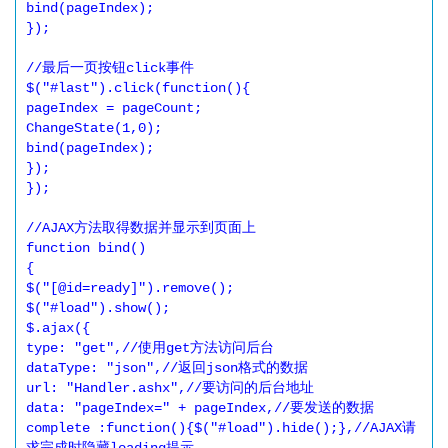
bind(pageIndex); 

}); 

//最后一页按钮click事件 

$("#last").click(function(){ 

pageIndex = pageCount; 

ChangeState(1,0); 

bind(pageIndex); 

}); 

}); 

//AJAX方法取得数据并显示到页面上 

function bind() 

{ 

$("[@id=ready]").remove(); 

$("#load").show(); 

$.ajax({ 

type: "get",//使用get方法访问后台 

dataType: "json",//返回json格式的数据 

url: "Handler.ashx",//要访问的后台地址 

data: "pageIndex=" + pageIndex,//要发送的数据 

complete :function(){$("#load").hide();},//AJAX请