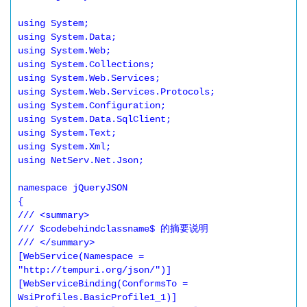
using System; 

using System.Data; 

using System.Web; 

using System.Collections; 

using System.Web.Services; 

using System.Web.Services.Protocols; 

using System.Configuration; 

using System.Data.SqlClient; 

using System.Text; 

using System.Xml; 

using NetServ.Net.Json; 

namespace jQueryJSON 

{ 

/// <summary> 

/// $codebehindclassname$ 的摘要说明 

/// </summary> 

[WebService(Namespace = 
"http://tempuri.org/json/")] 

[WebServiceBinding(ConformsTo = 
WsiProfiles.BasicProfile1_1)] 
