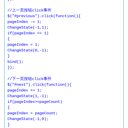
//上一页按钮click事件 

$("#previous").click(function(){ 

pageIndex -= 1; 

ChangeState(-1,1); 

if(pageIndex <= 1) 

{ 

pageIndex = 1; 

ChangeState(0,-1); 

} 

bind(); 

}); 

//下一页按钮click事件 

$("#next").click(function(){ 

pageIndex += 1; 

ChangeState(1,-1); 

if(pageIndex>=pageCount) 

{ 

pageIndex = pageCount; 

ChangeState(-1,0); 

} 
