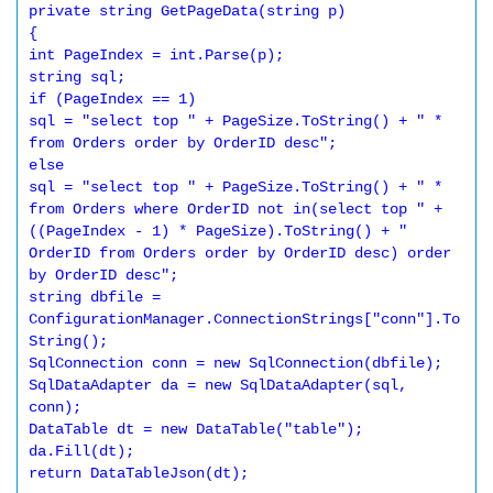
private string GetPageData(string p) 

{ 

int PageIndex = int.Parse(p); 

string sql; 

if (PageIndex == 1) 

sql = "select top " + PageSize.ToString() + " * 
from Orders order by OrderID desc"; 

else 

sql = "select top " + PageSize.ToString() + " * 
from Orders where OrderID not in(select top " + 
((PageIndex - 1) * PageSize).ToString() + " 
OrderID from Orders order by OrderID desc) order 
by OrderID desc"; 

string dbfile = 
ConfigurationManager.ConnectionStrings["conn"].To
String(); 

SqlConnection conn = new SqlConnection(dbfile); 

SqlDataAdapter da = new SqlDataAdapter(sql, 
conn); 

DataTable dt = new DataTable("table"); 

da.Fill(dt); 

return DataTableJson(dt); 
