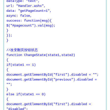
dataType: "text", 

url: "Handler.ashx", 

data: "getPageCount=1", 

async: false, 

success: function(msg){ 

$("#pagecount").val(msg); 

} 

}); 

} 

//改变翻页按钮状态 

function ChangeState(state1,state2) 

{ 

if(state1 == 1) 

{ 

document.getElementById("first").disabled = ""; 

document.getElementById("previous").disabled = 
""; 

} 

else if(state1 == 0) 

{ 

document.getElementById("first").disabled = 
"disabled"; 
