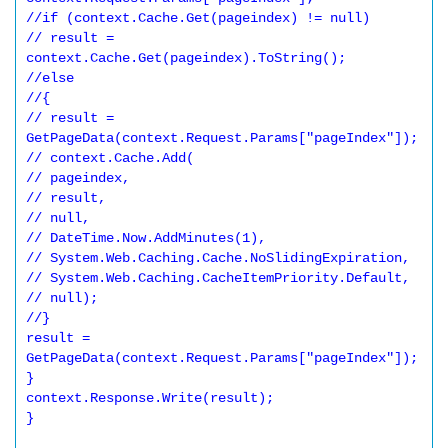
//if (context.Cache.Get(pageindex) != null) 

// result = 
context.Cache.Get(pageindex).ToString(); 

//else 

//{ 

// result = 
GetPageData(context.Request.Params["pageIndex"]); 

// context.Cache.Add( 

// pageindex, 

// result, 

// null, 

// DateTime.Now.AddMinutes(1), 

// System.Web.Caching.Cache.NoSlidingExpiration, 

// System.Web.Caching.CacheItemPriority.Default, 

// null); 

//} 

result = 
GetPageData(context.Request.Params["pageIndex"]); 

} 

context.Response.Write(result); 

} 
