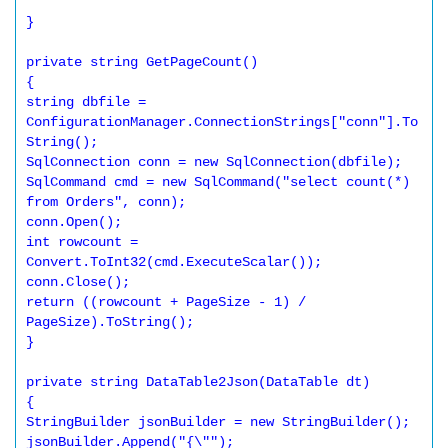
} 

private string GetPageCount() 

{ 

string dbfile = 
ConfigurationManager.ConnectionStrings["conn"].To
String(); 

SqlConnection conn = new SqlConnection(dbfile); 

SqlCommand cmd = new SqlCommand("select count(*) 
from Orders", conn); 

conn.Open(); 

int rowcount = 
Convert.ToInt32(cmd.ExecuteScalar()); 

conn.Close(); 

return ((rowcount + PageSize - 1) / 
PageSize).ToString(); 

} 

private string DataTable2Json(DataTable dt) 

{ 

StringBuilder jsonBuilder = new StringBuilder(); 

jsonBuilder.Append("{\""); 
