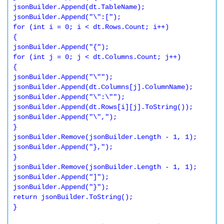
jsonBuilder.Append(dt.TableName); 

jsonBuilder.Append("\":["); 

for (int i = 0; i < dt.Rows.Count; i++) 

{ 

jsonBuilder.Append("{"); 

for (int j = 0; j < dt.Columns.Count; j++) 

{ 

jsonBuilder.Append("\""); 

jsonBuilder.Append(dt.Columns[j].ColumnName); 

jsonBuilder.Append("\":\""); 

jsonBuilder.Append(dt.Rows[i][j].ToString()); 

jsonBuilder.Append("\","); 

} 

jsonBuilder.Remove(jsonBuilder.Length - 1, 1); 

jsonBuilder.Append("},"); 

} 

jsonBuilder.Remove(jsonBuilder.Length - 1, 1); 

jsonBuilder.Append("]"); 

jsonBuilder.Append("}"); 

return jsonBuilder.ToString(); 

} 
