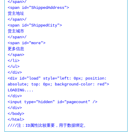
</span>/ 

<span id="ShippedAddress"> 

货主地址 

</span>/ 

<span id="ShippedCity"> 

货主城市 

</span>/ 

<span id="more"> 

更多信息 

</span> 

</li> 

</ul> 

</div> 

<div id="load" style="left: 0px; position: 
absolute; top: 0px; background-color: red"> 

LOADING.... 

</div> 

<input type="hidden" id="pagecount" /> 

</div> 

</body> 

</html> 
