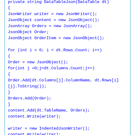
private string DataTableJson(DataTable dt) 

{ 

JsonWriter writer = new JsonWriter(); 

JsonObject content = new JsonObject(); 

JsonArray Orders = new JsonArray(); 

JsonObject Order; 

JsonObject OrderItem = new JsonObject(); 

for (int i = 0; i < dt.Rows.Count; i++) 

{ 

Order = new JsonObject(); 

for(int j =0;j<dt.Columns.Count;j++) 

{ 

Order.Add(dt.Columns[j].ColumnName, dt.Rows[i]
[j].ToString()); 

} 

Orders.Add(Order); 

} 

content.Add(dt.TableName, Orders); 

content.Write(writer); 

writer = new IndentedJsonWriter(); 

content.Write(writer); 
