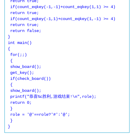
 return true;

 if(count_eqkey(-1,-1)+count_eqkey(1,1) >= 4)

 return true;

 if(count_eqkey(-1,1)+count_eqkey(1,-1) >= 4)

 return true;

 return false;

}

int main()

{

 for(;;)

 {

 show_board();

 get_key(); 

 if(check_board())

 {

 show_board();

 printf("恭喜%c胜利,游戏结束!\n",role);

 return 0;

 }

 role = '@'==role?'#':'@';

 }

}