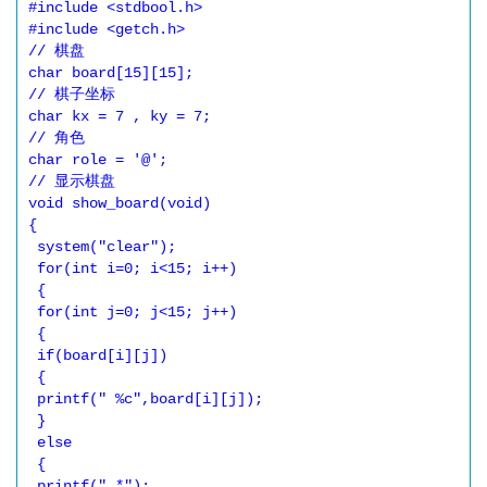
#include <stdbool.h>

#include <getch.h>

// 棋盘

char board[15][15];

// 棋子坐标

char kx = 7 , ky = 7;

// 角色

char role = '@';

// 显示棋盘

void show_board(void)

{

 system("clear");

 for(int i=0; i<15; i++)

 {

 for(int j=0; j<15; j++)

 {

 if(board[i][j])

 {

 printf(" %c",board[i][j]);

 }

 else

 {

 printf(" *");
