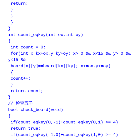
 return;

 }

 }

 }

}

int count_eqkey(int ox,int oy)

{

 int count = 0;

 for(int x=kx+ox,y=ky+oy; x>=0 && x<15 && y>=0 && 
y<15 &&

 board[x][y]==board[kx][ky]; x+=ox,y+=oy)

 {

 count++;

 }

 return count;

}

// 检查五子

bool check_board(void)

{

 if(count_eqkey(0,-1)+count_eqkey(0,1) >= 4)

 return true;

 if(count_eqkey(-1,0)+count_eqkey(1,0) >= 4)
