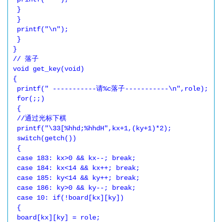
 }

 }

 printf("\n");

 }

}

// 落子

void get_key(void)

{

 printf(" -----------请%c落子-----------\n",role);

 for(;;)

 {

 //通过光标下棋

 printf("\33[%hhd;%hhdH",kx+1,(ky+1)*2);

 switch(getch())

 {

 case 183: kx>0 && kx--; break;

 case 184: kx<14 && kx++; break;

 case 185: ky<14 && ky++; break;

 case 186: ky>0 && ky--; break;

 case 10: if(!board[kx][ky])

 {

 board[kx][ky] = role;
