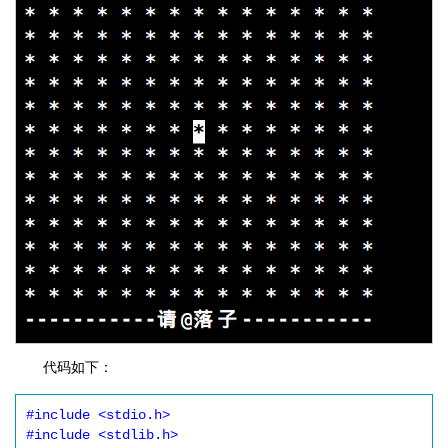
代码如下：
#include <stdio.h>

#include <stdlib.h>
