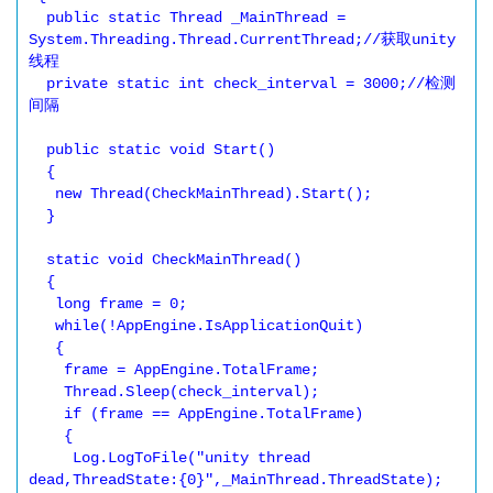
  public static Thread _MainThread = 
System.Threading.Thread.CurrentThread;//获取unity
线程

  private static int check_interval = 3000;//检测
间隔

  public static void Start()

  {

   new Thread(CheckMainThread).Start();

  }

  static void CheckMainThread()

  {

   long frame = 0;

   while(!AppEngine.IsApplicationQuit)

   {

    frame = AppEngine.TotalFrame;

    Thread.Sleep(check_interval);

    if (frame == AppEngine.TotalFrame)

    {

     Log.LogToFile("unity thread 
dead,ThreadState:{0}",_MainThread.ThreadState);
