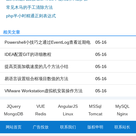
常见木马的手工清除方法
php半小时精通正则表达式
相关文章
Powershell小技巧之通过EventLog查看近期电
05-16
脑开机和关机时间
IDEA配置GIT的详细教程
05-16
提高页面加载速度的几个方法小结
05-16
易语言设置组合框项目数值的方法
05-16
VMware Workstation虚拟机安装操作方法
05-16
JQuery
VUE
AngularJS
MSSql
MySQL
MongoDB
Redis
Linux
Tomcat
Nginx
网站首页
广告投放
联系我们
版权申明
联系站长