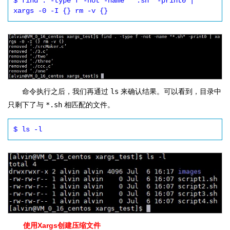
$ find . -type f -not -name "*.sh" -print0 | 
xargs -0 -I {} rm -v {}
命令执行之后，我们再通过
ls
来确认结果。可以看到，目录中
只剩下了与
*.sh
相匹配的文件。
$ ls -l
使用Xargs创建压缩文件