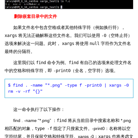
删除嵌套目录中的文件
如果文件名中包含空格或者其他特殊字符（例如换行符），
xargs
将无法正确解释这些文件名。我们可以使用
-0
（空终止符）
选项来解决这一问题。此时，
xargs
将使用
null
字符作为文件名
最终的分隔符。
这里我们以
find
命令为例。
find
有自己的选项来处理文件名
中的空格和特殊字符，即
-print0
（全名，空字符）选项。
$ find . -name "*.png" -type f -print0 | xargs -0 
rm -v -rf "{}"
这一命令执行了以下操作：
find . -name “*.png” ：
find
将从当前目录中搜索名称和 *.png
相匹配的对象，
type -f
指定了只搜索文件。-print0：名称将以空
字符结尾，并且保留空格和特殊字符。xargs -0：
xargs
也将考虑文