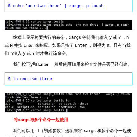
$ echo 'one two three' | xargs -p touch
终端上显示将要执行的命令，
xargs
等待我们输入
y
或
Y
，
n
或
N
并按 Enter 来响应。如果只按了
Enter
，则视为
n
。只有当我
们当输入
y
或
Y
时才执行该命令。
我们按下
y
和 Enter ，然后使用
ls
用来检查文件是否已经创建。
$ ls one two three
将xargs与多个命令一起使用
我们可以用
-I
（初始参数）选项来将
xargs
和多个命令一起使