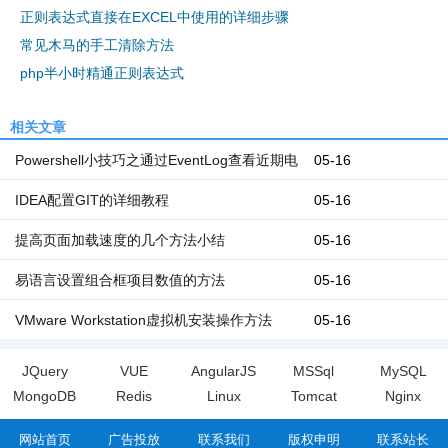
正则表达式直接在EXCEL中使用的详细步骤
常见木马的手工清除方法
php半小时精通正则表达式
相关文章
Powershell小技巧之通过EventLog查看近期电
05-16
脑开机和关机时间
IDEA配置GIT的详细教程
05-16
提高页面加载速度的几个方法小结
05-16
易语言设置组合框项目数值的方法
05-16
VMware Workstation虚拟机安装操作方法
05-16
JQuery
VUE
AngularJS
MSSql
MySQL
MongoDB
Redis
Linux
Tomcat
Nginx
网站首页
广告投放
联系我们
版权申明
联系站长