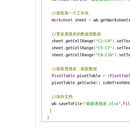
//获取第一个工作表
Worksheet
 sheet 
=
 wb
.
getWorksheet
//更改透视表的数据源数据
    sheet
.
getCellRange
(
"C2:C4"
).
setTe
    sheet
.
getCellRange
(
"C5:C7"
).
setTe
    sheet
.
getCellRange
(
"C8:C10"
).
setT
//获取透视表，刷新数据
PivotTable
 pivotTable 
=
(
PivotTab
    pivotTable
.
getCache
().
isRefreshOn
//保存文档
    wb
.
saveToFile
(
"刷新透视表.xlsx"
,
Fil
}
}