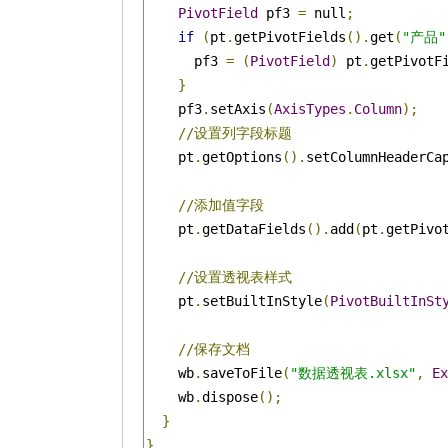
PivotField
 pf3 
=
 null
;
if
(
pt
.
getPivotFields
().
get
(
"产品"
      pf3 
=
(
PivotField
)
 pt
.
getPivotF
}
    pf3
.
setAxis
(
AxisTypes
.
Column
);
//设置列字段标题
    pt
.
getOptions
().
setColumnHeaderCa
//添加值字段
    pt
.
getDataFields
().
add
(
pt
.
getPivo
//设置透视表样式
    pt
.
setBuiltInStyle
(
PivotBuiltInSt
//保存文档
    wb
.
saveToFile
(
"数据透视表.xlsx"
,
Ex
    wb
.
dispose
();
}
}