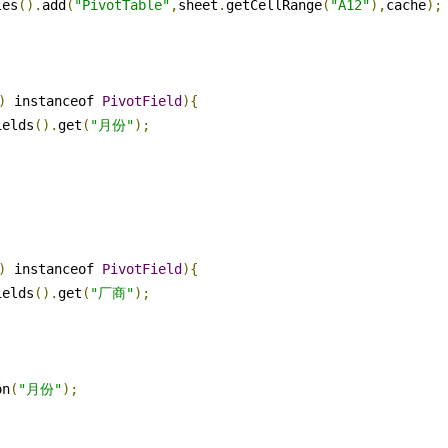
les
().
add
(
"PivotTable"
,
sheet
.
getCellRange
(
"A12"
),
cache
);
)
 instanceof 
PivotField
){
ields
().
get
(
"月份"
);
)
 instanceof 
PivotField
){
ields
().
get
(
"厂商"
);
on
(
"月份"
);