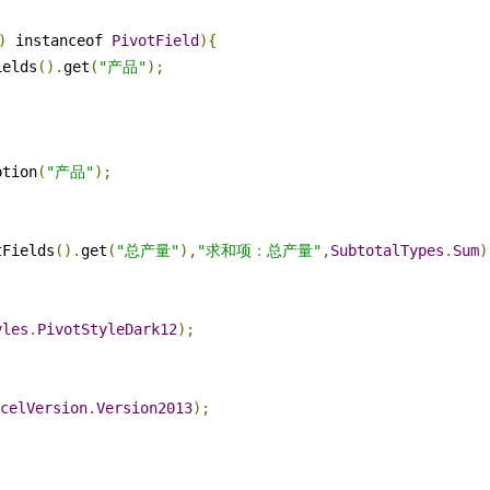
)
 instanceof 
PivotField
){
ields
().
get
(
"产品"
);
ption
(
"产品"
);
tFields
().
get
(
"总产量"
),
"求和项：总产量"
,
SubtotalTypes
.
Sum
)
yles
.
PivotStyleDark12
);
celVersion
.
Version2013
);