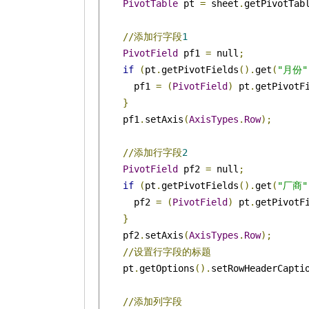
PivotTable
 pt 
=
 sheet
.
getPivotTab
//添加行字段
1
PivotField
 pf1 
=
 null
;
if
(
pt
.
getPivotFields
().
get
(
"月份"
      pf1 
=
(
PivotField
)
 pt
.
getPivotF
}
    pf1
.
setAxis
(
AxisTypes
.
Row
);
//添加行字段
2
PivotField
 pf2 
=
 null
;
if
(
pt
.
getPivotFields
().
get
(
"厂商"
      pf2 
=
(
PivotField
)
 pt
.
getPivotF
}
    pf2
.
setAxis
(
AxisTypes
.
Row
);
//设置行字段的标题
    pt
.
getOptions
().
setRowHeaderCapti
//添加列字段