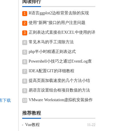
阅读排行
R语言ggplot2边框背景去除的实现
1
使用“新网”接口的用户注意问题
2
正则表达式直接在EXCEL中使用的详
3
细步骤
常见木马的手工清除方法
4
php半小时精通正则表达式
5
Powershell小技巧之通过EventLog查
6
看近期电脑开机和关机时间
IDEA配置GIT的详细教程
7
提高页面加载速度的几个方法小结
8
易语言设置组合框项目数值的方法
9
VMware Workstation虚拟机安装操作
仓库下载
10
方法
推荐教程
Vue教程
11-22