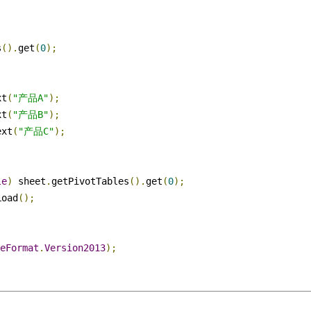
s
().
get
(
0
);
xt
(
"产品A"
);
xt
(
"产品B"
);
ext
(
"产品C"
);
le
)
 sheet
.
getPivotTables
().
get
(
0
);
Load
();
eFormat
.
Version2013
);