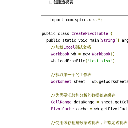
1. 创建透视表
import com
.
spire
.
xls
.*;
public class 
CreatePivotTable
{
  public static void main
(
String
[]
 ar
//加载
Excel
测试文档
Workbook
 wb 
=
 new 
Workbook
();
    wb
.
loadFromFile
(
"test.xlsx"
);
//获取第一个的工作表
Worksheet
 sheet 
=
 wb
.
getWorksheet
//为需要汇总和分析的数据创建缓存
CellRange
 dataRange 
=
 sheet
.
getCe
PivotCache
 cache 
=
 wb
.
getPivotCac
//使用缓存创建数据透视表，并指定透视