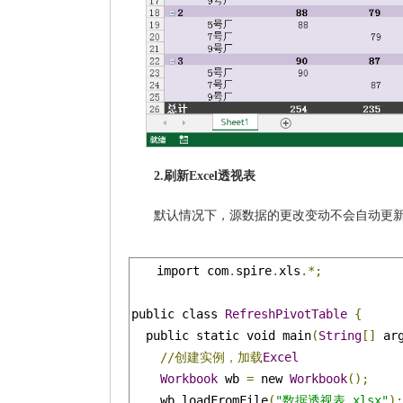
2.刷新Excel透视表
默认情况下，源数据的更改变动不会自动更
import com
.
spire
.
xls
.*;
public class 
RefreshPivotTable
{
  public static void main
(
String
[]
 ar
//创建实例，加载
Excel
Workbook
 wb 
=
 new 
Workbook
();
    wb
.
loadFromFile
(
"数据透视表.xlsx"
);