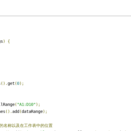
gs
)
{
s
().
get
(
0
);
llRange
(
"A1:D10"
);
hes
().
add
(
dataRange
);
表的名称以及在工作表中的位置