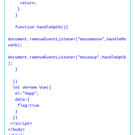
     return;

    }

   }

   function handleUpCb(){

document.removeEventListener("mousemove",handleMo
veCb);

document.removeEventListener("mouseup",handleUpCb
);

   }

  })

  let vm=new Vue({

   el:"#app",

   data:{

    flag:true

   }

  })

 </script>

</body>
