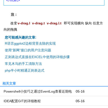
</html>
注：
改变
v-drag.l v-drag.t v-drag.l.t
即可实现横向 纵向 任意方
向的拖拽
您可能感兴趣的文章:
R语言ggplot2边框背景去除的实现
使用“新网”接口的用户注意问题
正则表达式直接在EXCEL中使用的详细步骤
常见木马的手工清除方法
php半小时精通正则表达式
相关文章
Powershell小技巧之通过EventLog查看近期电
05-16
脑开机和关机时间
IDEA配置GIT的详细教程
05-16