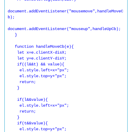
document.addEventListener("mousemove",handleMoveC
b);

document.addEventListener("mouseup",handleUpCb);

   }

   function handleMoveCb(e){

    let x=e.clientX-disX;

    let y=e.clientY-disY;

    if((l&&t) && value){

     el.style.left=x+"px";     

     el.style.top=y+"px";

     return;

    }

    if(l&&value){

     el.style.left=x+"px";     

     return;

    }

    if(t&&value){

     el.style.top=y+"px";
