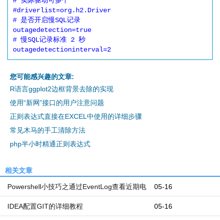
# 实际驱动可多个

#driverlist=org.h2.Driver

# 是否开启慢SQL记录

outagedetection=true

# 慢SQL记录标准 2 秒

您可能感兴趣的文章:
R语言ggplot2边框背景去除的实现
使用“新网”接口的用户注意问题
正则表达式直接在EXCEL中使用的详细步骤
常见木马的手工清除方法
php半小时精通正则表达式
相关文章
Powershell小技巧之通过EventLog查看近期电
05-16
脑开机和关机时间
IDEA配置GIT的详细教程
05-16