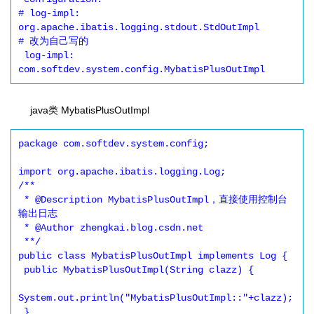
# log-impl: 
org.apache.ibatis.logging.stdout.StdOutImpl

# 改为自己写的

 log-impl: 
java类 MybatisPlusOutImpl
package com.softdev.system.config;

import org.apache.ibatis.logging.Log;

/**

 * @Description MybatisPlusOutImpl，直接使用控制台
输出日志

 * @Author zhengkai.blog.csdn.net

 **/

public class MybatisPlusOutImpl implements Log {

 public MybatisPlusOutImpl(String clazz) {

System.out.println("MybatisPlusOutImpl::"+clazz);

 }
