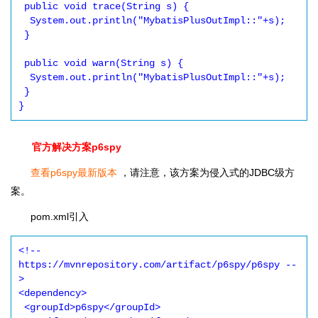
 public void trace(String s) {

  System.out.println("MybatisPlusOutImpl::"+s);

 }

 public void warn(String s) {

  System.out.println("MybatisPlusOutImpl::"+s);

 }

}
官方解决方案p6spy
查看p6spy最新版本
，请注意，该方案为侵入式的JDBC级方
案。
pom.xml引入
<!-- 
https://mvnrepository.com/artifact/p6spy/p6spy --
>

<dependency>

 <groupId>p6spy</groupId>
