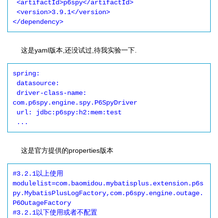
 <artifactId>p6spy</artifactId>

 <version>3.9.1</version>

这是yaml版本,还没试过,待我实验一下.
spring:

 datasource:

 driver-class-name: 
com.p6spy.engine.spy.P6SpyDriver

 url: jdbc:p6spy:h2:mem:test

 ...
这是官方提供的properties版本
#3.2.1以上使用

modulelist=com.baomidou.mybatisplus.extension.p6s
py.MybatisPlusLogFactory,com.p6spy.engine.outage.
P6OutageFactory

#3.2.1以下使用或者不配置
