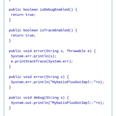
 public boolean isDebugEnabled() {

  return true;

 }

 public boolean isTraceEnabled() {

  return true;

 }

 public void error(String s, Throwable e) {

  System.err.println(s);

  e.printStackTrace(System.err);

 }

 public void error(String s) {

  System.err.println("MybatisPlusOutImpl::"+s);

 }

 public void debug(String s) {

  System.out.println("MybatisPlusOutImpl::"+s);

 }
