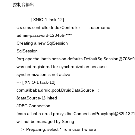
控制台输出
--- [ XNIO-1 task-12]
c.s.cms.controller.IndexController : username-
admin-password-123456-****
Creating a new SqlSession
SqlSession
[org.apache.ibatis.session.defaults.DefaultSqlSession@708e9f
was not registered for synchronization because
synchronization is not active
--- [ XNIO-1 task-12]
com.alibaba.druid.pool.DruidDataSource :
{dataSource-1} inited
JDBC Connection
[com.alibaba.druid.proxy.jdbc.ConnectionProxyImpl@62b1321
will not be managed by Spring
==> Preparing: select * from user t where