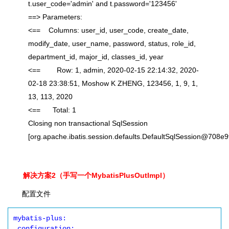
t.user_code='admin' and t.password='123456'
==> Parameters:
<== Columns: user_id, user_code, create_date,
modify_date, user_name, password, status, role_id,
department_id, major_id, classes_id, year
<== Row: 1, admin, 2020-02-15 22:14:32, 2020-
02-18 23:38:51, Moshow K ZHENG, 123456, 1, 9, 1,
13, 113, 2020
<== Total: 1
Closing non transactional SqlSession
[org.apache.ibatis.session.defaults.DefaultSqlSession@708e9f
解决方案2（手写一个MybatisPlusOutImpl）
配置文件
mybatis-plus:

 configuration:
