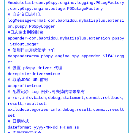
#modulelist=com.p6spy.engine.logging.P6LogFactory
,com.p6spy.engine.outage.P6OutageFactory

# 自定义日志打印

logMessageFormat=com.baomidou.mybatisplus.extensi
on.p6spy.P6SpyLogger

#日志输出到控制台

appender=com.baomidou.mybatisplus.extension.p6spy
.StdoutLogger

# 使用日志系统记录 sql

#appender=com.p6spy.engine.spy.appender.Slf4JLogg
er

# 设置 p6spy driver 代理

deregisterdrivers=true

# 取消JDBC URL前缀

useprefix=true

# 配置记录 Log 例外,可去掉的结果集有
error,info,batch,debug,statement,commit,rollback,
result,resultset.

excludecategories=info,debug,result,commit,result
set

# 日期格式

dateformat=yyyy-MM-dd HH:mm:ss
