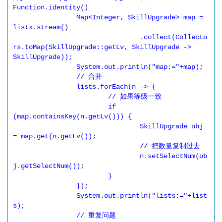
Function.identity()

		Map<Integer, SkillUpgrade> map = 
listx.stream()

				.collect(Collecto
rs.toMap(SkillUpgrade::getLv, SkillUpgrade -> 
SkillUpgrade));

		System.out.println("map:="+map);

		// 合并

		lists.forEach(n -> {

			// 如果等级一致

			if 
(map.containsKey(n.getLv())) {

				SkillUpgrade obj 
= map.get(n.getLv());

				// 把数量复制过去

				n.setSelectNum(ob
j.getSelectNum());

			}

		});

		System.out.println("lists:="+list
s);

		// 重复问题
