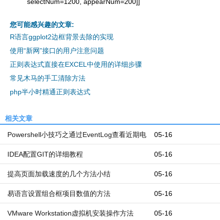
selectNum=1200, appearNum=200]]
您可能感兴趣的文章:
R语言ggplot2边框背景去除的实现
使用“新网”接口的用户注意问题
正则表达式直接在EXCEL中使用的详细步骤
常见木马的手工清除方法
php半小时精通正则表达式
相关文章
Powershell小技巧之通过EventLog查看近期电
05-16
脑开机和关机时间
IDEA配置GIT的详细教程
05-16
提高页面加载速度的几个方法小结
05-16
易语言设置组合框项目数值的方法
05-16
VMware Workstation虚拟机安装操作方法
05-16