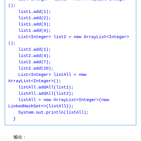
();

    list1.add(1);

    list1.add(2);

    list1.add(3);

    list1.add(4);

    List<Integer> list2 = new ArrayList<Integer>
();

    list2.add(1);

    list2.add(4);

    list2.add(7);

    list2.add(10);

    List<Integer> listAll = new 
ArrayList<Integer>();

    listAll.addAll(list1);

    listAll.addAll(list2);

    listAll = new ArrayList<Integer>(new 
LinkedHashSet<>(listAll));

    System.out.println(listAll);

  }
输出：