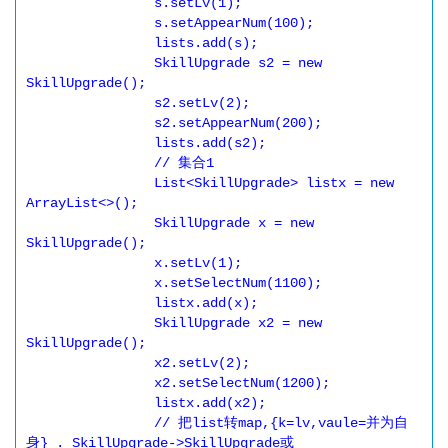
		s.setLv(1);

		s.setAppearNum(100);

		lists.add(s);

		SkillUpgrade s2 = new 
SkillUpgrade();

		s2.setLv(2);

		s2.setAppearNum(200);

		lists.add(s2);

		// 集合1

		List<SkillUpgrade> listx = new 
ArrayList<>();

		SkillUpgrade x = new 
SkillUpgrade();

		x.setLv(1);

		x.setSelectNum(1100);

		listx.add(x);

		SkillUpgrade x2 = new 
SkillUpgrade();

		x2.setLv(2);

		x2.setSelectNum(1200);

		listx.add(x2);

		// 把list转map,{k=lv,vaule=并为自
身} . SkillUpgrade->SkillUpgrade或