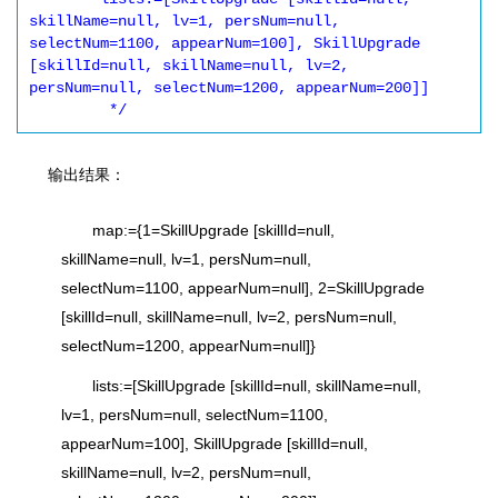
skillName=null, lv=1, persNum=null, 
selectNum=1100, appearNum=100], SkillUpgrade 
[skillId=null, skillName=null, lv=2, 
persNum=null, selectNum=1200, appearNum=200]]

	 */
输出结果：
map:={1=SkillUpgrade [skillId=null,
skillName=null, lv=1, persNum=null,
selectNum=1100, appearNum=null], 2=SkillUpgrade
[skillId=null, skillName=null, lv=2, persNum=null,
selectNum=1200, appearNum=null]}
lists:=[SkillUpgrade [skillId=null, skillName=null,
lv=1, persNum=null, selectNum=1100,
appearNum=100], SkillUpgrade [skillId=null,
skillName=null, lv=2, persNum=null,