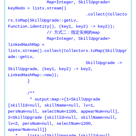
		Map<Integer, SkillUpgrade> 
keyRedo = listx.stream()

				.collect(Collecto
rs.toMap(SkillUpgrade::getLv, 
Function.identity(), (key1, key2) -> key2));

		// 方式二：指定实例的map

		Map<Integer, SkillUpgrade> 
linkedHashMap = 
listx.stream().collect(Collectors.toMap(SkillUpgr
ade::getLv,

				SkillUpgrade -> 
SkillUpgrade, (key1, key2) -> key2, 
LinkedHashMap::new));

	}

	/**

	 * output:map:={1=SkillUpgrade 
[skillId=null, skillName=null, lv=1, 
persNum=null, selectNum=1100, appearNum=null], 
2=SkillUpgrade [skillId=null, skillName=null, 
lv=2, persNum=null, selectNum=1200, 
appearNum=null]}

   *    lists:=[SkillUpgrade [skillId=null, 