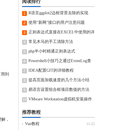
阅读排行
R语言ggplot2边框背景去除的实现
1
使用“新网”接口的用户注意问题
2
正则表达式直接在EXCEL中使用的详
3
细步骤
常见木马的手工清除方法
4
php半小时精通正则表达式
5
Powershell小技巧之通过EventLog查
6
看近期电脑开机和关机时间
IDEA配置GIT的详细教程
7
有用到
提高页面加载速度的几个方法小结
8
易语言设置组合框项目数值的方法
9
VMware Workstation虚拟机安装操作
10
方法
推荐教程
以理解，
Vue教程
11-22