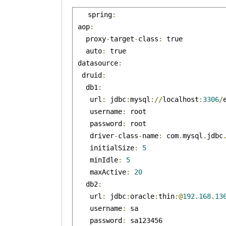
spring
:
 aop
:
   proxy
-
target
-
class
:
 true

   auto
:
 true

 datasource
:
  druid
:
   db1
:
    url
:
 jdbc
:
mysql
://
localhost
:
3306
/
    username
:
 root

    password
:
 root

    driver
-
class
-
name
:
 com
.
mysql
.
jdbc
    initialSize
:
5
    minIdle
:
5
    maxActive
:
20
   db2
:
    url
:
 jdbc
:
oracle
:
thin
:@
192.168
.
13
    username
:
 sa

    password
:
 sa123456
