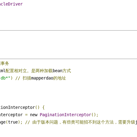
acleDriver
启事务
xml
配置相对立。是两种加载
bean
方式
.db*"
)
//
扫描
mapperdao
的地址
tionInterceptor
()
{
nterceptor 
=
 new 
PaginationInterceptor
();
age
(
true
);
//
由于版本问题，有些类可能招不到这个方法，需要升级