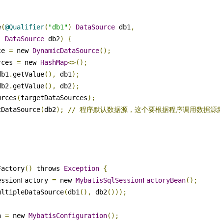
e
(
@Qualifier
(
"db1"
)
DataSource
 db1
,
)
DataSource
 db2
)
{
ce 
=
 new 
DynamicDataSource
();
rces 
=
 new 
HashMap
<>();
db1
.
getValue
(),
 db1
);
db2
.
getValue
(),
 db2
);
urces
(
targetDataSources
);
tDataSource
(
db2
);
//
程序默认数据源，这个要根据程序调用数据源
Factory
()
 throws 
Exception
{
essionFactory 
=
 new 
MybatisSqlSessionFactoryBean
();
ultipleDataSource
(
db1
(),
 db2
()));
n 
=
 new 
MybatisConfiguration
();