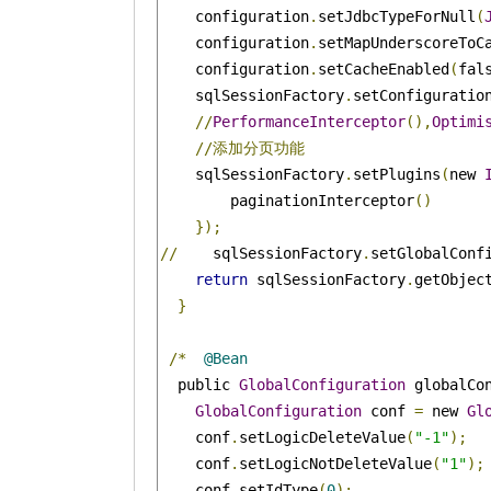
    configuration
.
setJdbcTypeForNull
(
    configuration
.
setMapUnderscoreToC
    configuration
.
setCacheEnabled
(
fal
    sqlSessionFactory
.
setConfiguratio
//
PerformanceInterceptor
(),
Optimi
//添加分页功能
    sqlSessionFactory
.
setPlugins
(
new 
        paginationInterceptor
()
});
//
    sqlSessionFactory
.
setGlobalConf
return
 sqlSessionFactory
.
getObjec
}
/*
@Bean
  public 
GlobalConfiguration
 globalCo
GlobalConfiguration
 conf 
=
 new 
Gl
    conf
.
setLogicDeleteValue
(
"-1"
);
    conf
.
setLogicNotDeleteValue
(
"1"
);
    conf
.
setIdType
(
0
);