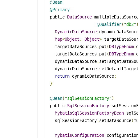
@Bean
@Primary
  public 
DataSource
 multipleDataSourc
@Qualifier
(
"db2"
DynamicDataSource
 dynamicDataSour
Map
<
Object
,
Object
>
 targetDataSou
    targetDataSources
.
put
(
DBTypeEnum
.
    targetDataSources
.
put
(
DBTypeEnum
.
    dynamicDataSource
.
setTargetDataSo
    dynamicDataSource
.
setDefaultTarge
return
 dynamicDataSource
;
}
@Bean
(
"sqlSessionFactory"
)
  public 
SqlSessionFactory
 sqlSession
MybatisSqlSessionFactoryBean
 sqlS
    sqlSessionFactory
.
setDataSource
(
m
MybatisConfiguration
 configuratio