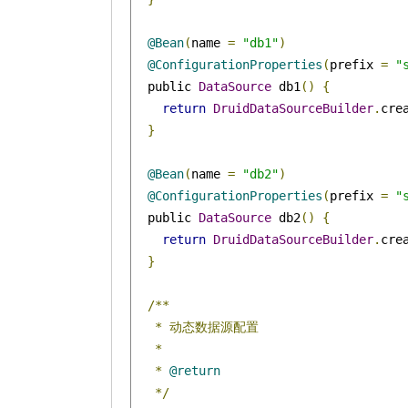
@Bean
(
name 
=
"db1"
)
@ConfigurationProperties
(
prefix 
=
"
  public 
DataSource
 db1
()
{
return
DruidDataSourceBuilder
.
cre
}
@Bean
(
name 
=
"db2"
)
@ConfigurationProperties
(
prefix 
=
"
  public 
DataSource
 db2
()
{
return
DruidDataSourceBuilder
.
cre
}
/**
*
动态数据源配置
*
*
@return
*/