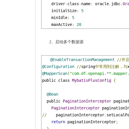
    driver
-
class
-
name
:
 oracle
.
jdbc
.
Or
    initialSize
:
5
    minIdle
:
5
    maxActive
:
20
2、启动多个数据源
@EnableTransactionManagement
//开
@Configuration
//
spring
中常用到注解，与
@MapperScan
(
"com.df.openapi.**.mapper
public class 
MybatisPlusConfig
{
@Bean
  public 
PaginationInterceptor
 pagina
PaginationInterceptor
 paginationI
//
    paginationInterceptor
.
setLocalP
return
 paginationInterceptor
;
}