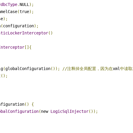
JdbcType
.
NULL
);
amelCase
(
true
);
se
);
n
(
configuration
);
sticLockerInterceptor
()
Interceptor
[]{
ig
(
globalConfiguration
());
//注释掉全局配置，因为在
xml
中读取
t
();
nfiguration
()
{
obalConfiguration
(
new 
LogicSqlInjector
());