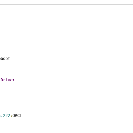
eboot

.
Driver
6.222
:
ORCL
