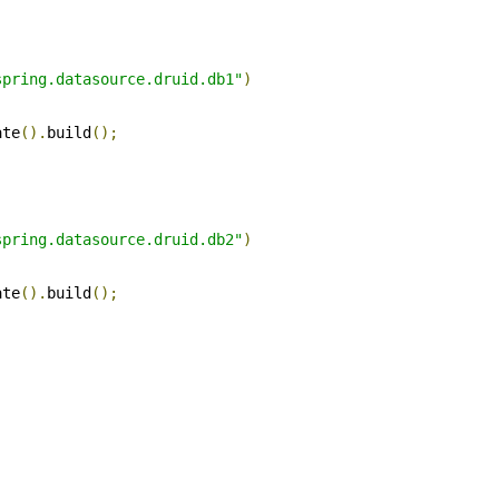
spring.datasource.druid.db1"
)
ate
().
build
();
spring.datasource.druid.db2"
)
ate
().
build
();