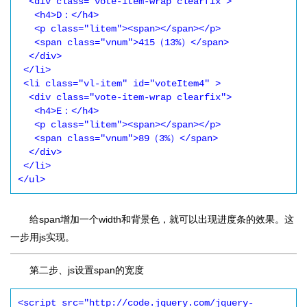
  <div class="vote-item-wrap clearfix">

   <h4>D：</h4>

   <p class="litem"><span></span></p>

   <span class="vnum">415（13%）</span>

  </div>

 </li>

 <li class="vl-item" id="voteItem4" >

  <div class="vote-item-wrap clearfix">

   <h4>E：</h4>

   <p class="litem"><span></span></p>

   <span class="vnum">89（3%）</span>

  </div>

 </li>

</ul>
给span增加一个width和背景色，就可以出现进度条的效果。这
一步用js实现。
第二步、js设置span的宽度
<script src="http://code.jquery.com/jquery-