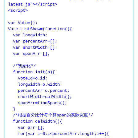
latest.js"></script>

<script>

var Vote={};

Vote.ListShow=(function(){

  var longWidth;

  var percentArr=[];

  var shortWidth=[];

  var spanArr=[];

  /*初始化*/

  function init(o){

    voteId=o.id;

    longWidth=o.width;

    percentArr=o.percent;

    shortWidth=calWidth();

    spanArr=findSpans();

  }

  /*根据百分比计每个算span的实际宽度*/

  function calWidth(){

    var arr=[];

    for(var i=0;i<percentArr.length;i++){
