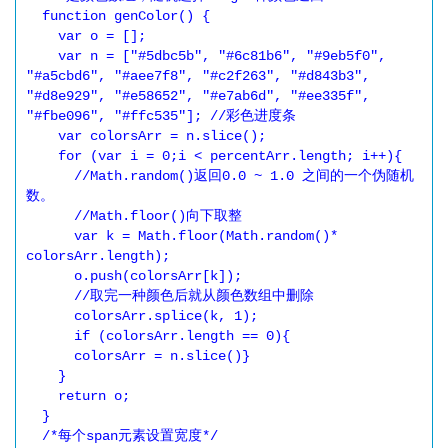
  function genColor() { 

    var o = []; 

    var n = ["#5dbc5b", "#6c81b6", "#9eb5f0", 
"#a5cbd6", "#aee7f8", "#c2f263", "#d843b3", 
"#d8e929", "#e58652", "#e7ab6d", "#ee335f", 
"#fbe096", "#ffc535"]; //彩色进度条

    var colorsArr = n.slice(); 

    for (var i = 0;i < percentArr.length; i++){ 

      //Math.random()返回0.0 ~ 1.0 之间的一个伪随机
数。

      //Math.floor()向下取整

      var k = Math.floor(Math.random()* 
colorsArr.length); 

      o.push(colorsArr[k]); 

      //取完一种颜色后就从颜色数组中删除

      colorsArr.splice(k, 1); 

      if (colorsArr.length == 0){ 

      colorsArr = n.slice()} 

    } 

    return o;

  } 

  /*每个span元素设置宽度*/
