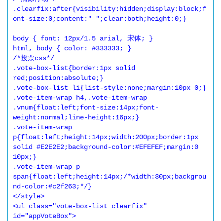
.clearfix:after{visibility:hidden;display:block;f
ont-size:0;content:" ";clear:both;height:0;}

body { font: 12px/1.5 arial, 宋体; }

html, body { color: #333333; }

/*投票css*/

.vote-box-list{border:1px solid 
red;position:absolute;}

.vote-box-list li{list-style:none;margin:10px 0;}

.vote-item-wrap h4,.vote-item-wrap 
.vnum{float:left;font-size:14px;font-
weight:normal;line-height:16px;}

.vote-item-wrap 
p{float:left;height:14px;width:200px;border:1px 
solid #E2E2E2;background-color:#EFEFEF;margin:0 
10px;}

.vote-item-wrap p 
span{float:left;height:14px;/*width:30px;backgrou
nd-color:#c2f263;*/}

</style>

<ul class="vote-box-list clearfix" 
id="appVoteBox">
