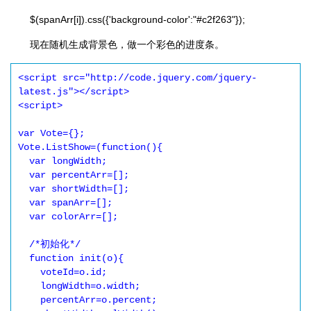
$(spanArr[i]).css({'background-color':"#c2f263"});
现在随机生成背景色，做一个彩色的进度条。
<script src="http://code.jquery.com/jquery-
latest.js"></script>

<script>

var Vote={};

Vote.ListShow=(function(){

  var longWidth;

  var percentArr=[];

  var shortWidth=[];

  var spanArr=[];

  var colorArr=[];

  /*初始化*/

  function init(o){

    voteId=o.id;

    longWidth=o.width;

    percentArr=o.percent;
