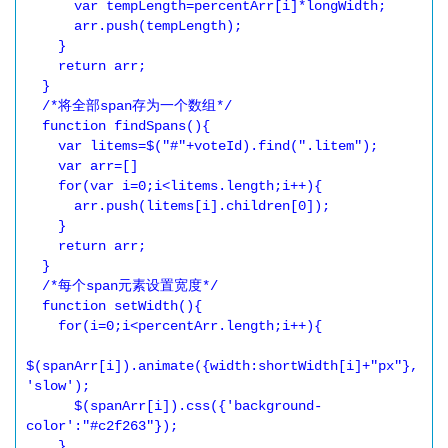
      var tempLength=percentArr[i]*longWidth;

      arr.push(tempLength);

    }

    return arr;

  }

  /*将全部span存为一个数组*/

  function findSpans(){

    var litems=$("#"+voteId).find(".litem");

    var arr=[]

    for(var i=0;i<litems.length;i++){

      arr.push(litems[i].children[0]);

    }

    return arr;

  }

  /*每个span元素设置宽度*/

  function setWidth(){

    for(i=0;i<percentArr.length;i++){

$(spanArr[i]).animate({width:shortWidth[i]+"px"},
'slow');

      $(spanArr[i]).css({'background-
color':"#c2f263"}); 

    }
