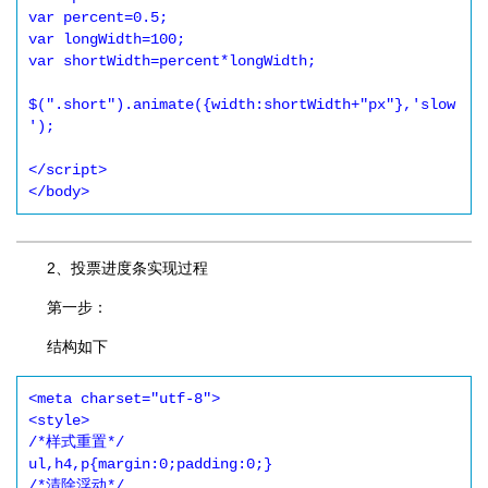
var percent=0.5;

var longWidth=100;

var shortWidth=percent*longWidth;

$(".short").animate({width:shortWidth+"px"},'slow
');

</script>

</body>
2、投票进度条实现过程
第一步：
结构如下
<meta charset="utf-8">

<style>

/*样式重置*/

ul,h4,p{margin:0;padding:0;}

/*清除浮动*/
