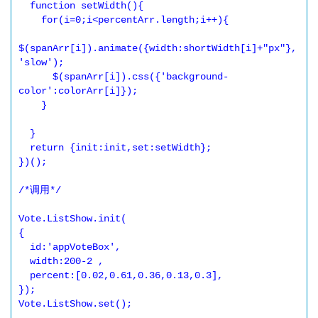
  function setWidth(){

    for(i=0;i<percentArr.length;i++){

$(spanArr[i]).animate({width:shortWidth[i]+"px"},
'slow');

      $(spanArr[i]).css({'background-
color':colorArr[i]}); 

    }

  }

  return {init:init,set:setWidth};

})();

/*调用*/

Vote.ListShow.init(

{

  id:'appVoteBox',

  width:200-2 ,

  percent:[0.02,0.61,0.36,0.13,0.3],

});

Vote.ListShow.set();
