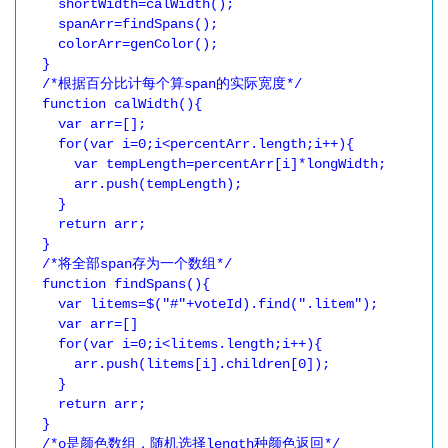
    shortWidth=calWidth();

    spanArr=findSpans();

    colorArr=genColor();

  }

  /*根据百分比计每个算span的实际宽度*/

  function calWidth(){

    var arr=[];

    for(var i=0;i<percentArr.length;i++){

      var tempLength=percentArr[i]*longWidth;

      arr.push(tempLength);

    }

    return arr;

  }

  /*将全部span存为一个数组*/

  function findSpans(){

    var litems=$("#"+voteId).find(".litem");

    var arr=[]

    for(var i=0;i<litems.length;i++){

      arr.push(litems[i].children[0]);

    }

    return arr;

  }

  /*o是颜色数组，随机选择length种颜色返回*/
