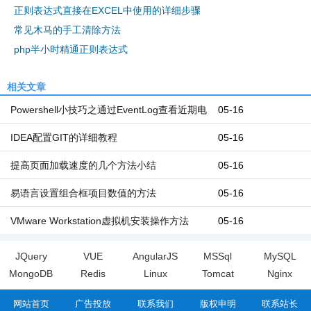
正则表达式直接在EXCEL中使用的详细步骤
常见木马的手工清除方法
php半小时精通正则表达式
相关文章
Powershell小技巧之通过EventLog查看近期电
05-16
脑开机和关机时间
IDEA配置GIT的详细教程
05-16
提高页面加载速度的几个方法小结
05-16
易语言设置组合框项目数值的方法
05-16
VMware Workstation虚拟机安装操作方法
05-16
JQuery
VUE
AngularJS
MSSql
MySQL
MongoDB
Redis
Linux
Tomcat
Nginx
网站首页
广告投放
联系我们
版权申明
联系站长