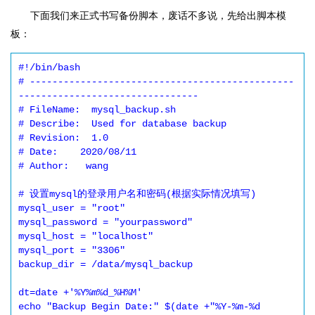
下面我们来正式书写备份脚本，废话不多说，先给出脚本模
板：
#!/bin/bash

# -----------------------------------------------
--------------------------------

# FileName:  mysql_backup.sh 

# Describe:  Used for database backup

# Revision:  1.0

# Date:    2020/08/11

# Author:   wang

# 设置mysql的登录用户名和密码(根据实际情况填写)

mysql_user = "root"

mysql_password = "yourpassword"

mysql_host = "localhost"

mysql_port = "3306"

backup_dir = /data/mysql_backup

dt=date +'%Y%m%d_%H%M'

echo "Backup Begin Date:" $(date +"%Y-%m-%d 