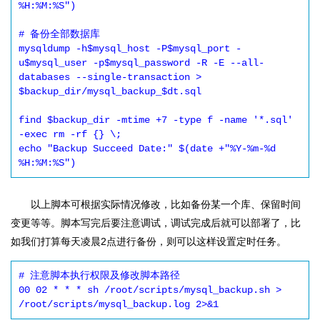
%H:%M:%S")

# 备份全部数据库

mysqldump -h$mysql_host -P$mysql_port -
u$mysql_user -p$mysql_password -R -E --all-
databases --single-transaction > 
$backup_dir/mysql_backup_$dt.sql

find $backup_dir -mtime +7 -type f -name '*.sql' 
-exec rm -rf {} \;

echo "Backup Succeed Date:" $(date +"%Y-%m-%d 
%H:%M:%S")
以上脚本可根据实际情况修改，比如备份某一个库、保留时间
变更等等。脚本写完后要注意调试，调试完成后就可以部署了，比
如我们打算每天凌晨2点进行备份，则可以这样设置定时任务。
# 注意脚本执行权限及修改脚本路径

00 02 * * * sh /root/scripts/mysql_backup.sh > 
/root/scripts/mysql_backup.log 2>&1