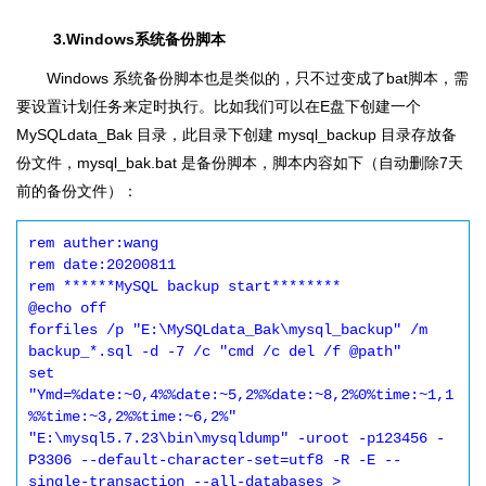
3.Windows系统备份脚本
Windows 系统备份脚本也是类似的，只不过变成了bat脚本，需
要设置计划任务来定时执行。比如我们可以在E盘下创建一个
MySQLdata_Bak 目录，此目录下创建 mysql_backup 目录存放备
份文件，mysql_bak.bat 是备份脚本，脚本内容如下（自动删除7天
前的备份文件）：
rem auther:wang

rem date:20200811

rem ******MySQL backup start********

@echo off

forfiles /p "E:\MySQLdata_Bak\mysql_backup" /m 
backup_*.sql -d -7 /c "cmd /c del /f @path"

set 
"Ymd=%date:~0,4%%date:~5,2%%date:~8,2%0%time:~1,1
%%time:~3,2%%time:~6,2%"

"E:\mysql5.7.23\bin\mysqldump" -uroot -p123456 -
P3306 --default-character-set=utf8 -R -E --
single-transaction --all-databases > 