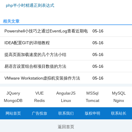
php半小时精通正则表达式
相关文章
Powershell小技巧之通过EventLog查看近期电
05-16
脑开机和关机时间
IDEA配置GIT的详细教程
05-16
提高页面加载速度的几个方法小结
05-16
易语言设置组合框项目数值的方法
05-16
VMware Workstation虚拟机安装操作方法
05-16
JQuery
VUE
AngularJS
MSSql
MySQL
MongoDB
Redis
Linux
Tomcat
Nginx
网站首页
广告投放
联系我们
版权申明
联系站长
返回首页