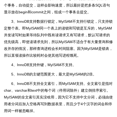
个事务，自动提交，这样会影响速度，所以最好是把多条SQL语句
显示放在begin和commit之间，组成一个事务去提交。
3、InnoDB支持数据行锁定，MyISAM不支持行锁定，只支持锁
定整个表。即MyISAM同一个表上的读锁和写锁是互斥的，MyISAM
并发读写时如果等待队列中既有读请求又有写请求，默认写请求的
优先级高，即使读请求先到，所以MyISAM不适合于有大量查询和修
改并存的情况，那样查询进程会长时间阻塞。因为MyISAM是锁表，
所以某项读操作比较耗时会使其他写进程饿死。
4、InnoDB支持外键，MyISAM不支持。
5、InnoDB的主键范围更大，最大是MyISAM的2倍。
6、InnoDB不支持全文索引，而MyISAM支持。全文索引是指对
char、varchar和text中的每个词（停用词除外）建立倒排序索引。
MyISAM的全文索引其实没啥用，因为它不支持中文分词，必须由使
用者分词后加入空格再写到数据表里，而且少于4个汉字的词会和停
用词一样被忽略掉。