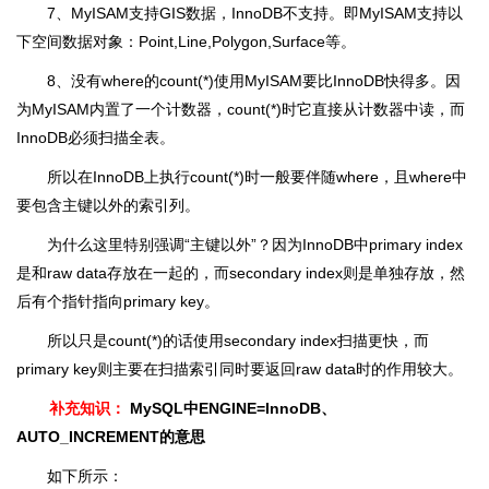
7、MyISAM支持GIS数据，InnoDB不支持。即MyISAM支持以
下空间数据对象：Point,Line,Polygon,Surface等。
8、没有where的count(*)使用MyISAM要比InnoDB快得多。因
为MyISAM内置了一个计数器，count(*)时它直接从计数器中读，而
InnoDB必须扫描全表。
所以在InnoDB上执行count(*)时一般要伴随where，且where中
要包含主键以外的索引列。
为什么这里特别强调“主键以外”？因为InnoDB中primary index
是和raw data存放在一起的，而secondary index则是单独存放，然
后有个指针指向primary key。
所以只是count(*)的话使用secondary index扫描更快，而
primary key则主要在扫描索引同时要返回raw data时的作用较大。
补充知识：
MySQL中ENGINE=InnoDB、
AUTO_INCREMENT的意思
如下所示：