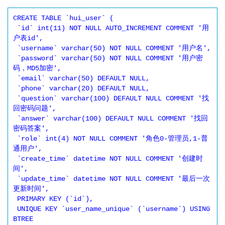
CREATE TABLE `hui_user` (

 `id` int(11) NOT NULL AUTO_INCREMENT COMMENT '用
户表id',

 `username` varchar(50) NOT NULL COMMENT '用户名',

 `password` varchar(50) NOT NULL COMMENT '用户密
码，MD5加密',

 `email` varchar(50) DEFAULT NULL,

 `phone` varchar(20) DEFAULT NULL,

 `question` varchar(100) DEFAULT NULL COMMENT '找
回密码问题',

 `answer` varchar(100) DEFAULT NULL COMMENT '找回
密码答案',

 `role` int(4) NOT NULL COMMENT '角色0-管理员,1-普
通用户',

 `create_time` datetime NOT NULL COMMENT '创建时
间',

 `update_time` datetime NOT NULL COMMENT '最后一次
更新时间',

 PRIMARY KEY (`id`),

 UNIQUE KEY `user_name_unique` (`username`) USING 
BTREE
