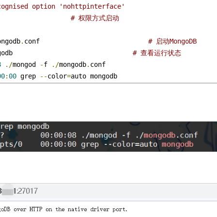
cognised option 'nohttpinterface'
                   
# 权限方式启动
ongodb
.
conf                            
# 启动MongoDB
godb                               
# 查看运行状态
8
./
mongod 
-
f 
./
mongodb
.
conf

00
:
00
 grep 
--
color
=
auto mongodb