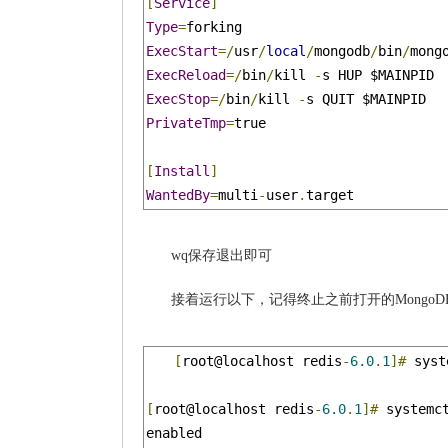
[
Service
]
Type
=
ExecStart
=/
usr
/
local
/
mongodb
/
bin
/
mong
ExecReload
=/
bin
/
kill 
-
ExecStop
=/
bin
/
kill 
-
PrivateTmp
=
true

[
Install
]
WantedBy
=
multi
-
user
.
target
wq保存退出即可
接着运行以下，记得终止之前打开的MongoD
[
root@localhost redis
-
6.0
.
1
]#
 syst
[
root@localhost redis
-
6.0
.
1
]#
 systemc
enabled
