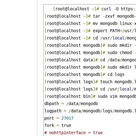
[
root@localhost 
~]#
 curl 
-
O https
:
[
root@localhost 
~]#
 tar 
-
zxvf mongodb
[
root@localhost 
~]#
 mv mongodb
-
linux
-
[
root@localhost 
~]#
 export PATH
=/
usr
/
[
root@localhost 
~]#
 cd 
/
usr
/
local
/
mon
[
root@localhost mongodb
]#
 sudo mkdir 
[
root@localhost mongodb
]#
 sudo chmod 
[
root@localhost data
]#
 cd 
/
data
/
mongo
[
root@localhost mongodb
]#
 sudo mkdir 
[
root@localhost mongodb
]#
 cd logs    
[
root@localhost logs
]#
 touch mongodb
.
[
root@localhost logs
]#
 cd 
/
usr
/
local
/
[
root@localhost bin
]#
 sudo vim mongod
dbpath 
=
/
data
/
mongodb               
logpath 
=
/
data
/
mongodb
/
logs
/
mongodb
.
port 
=
27017
fork 
=
 true                          
# nohttpinterface = true        