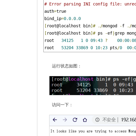
# Error parsing INI config file: unre
auth
=
true                            
bind_ip
=
0.0
.
0.0
[
root@localhost bin
]#
./
mongod 
-
f 
./
m
[
root@localhost bin
]#
 ps 
-
ef
|
grep mon
root   
34125
1
0
09
:
43
?
00
:
00
:
0
root   
53204
33869
0
10
:
23
 pts
/
0
00
:
运行状态如图：
访问一下：