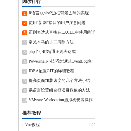
阅读排行
R语言ggplot2边框背景去除的实现
1
使用“新网”接口的用户注意问题
2
正则表达式直接在EXCEL中使用的详
3
细步骤
常见木马的手工清除方法
4
php半小时精通正则表达式
5
Powershell小技巧之通过EventLog查
6
看近期电脑开机和关机时间
IDEA配置GIT的详细教程
7
提高页面加载速度的几个方法小结
8
易语言设置组合框项目数值的方法
9
VMware Workstation虚拟机安装操作
10
方法
推荐教程
Vue教程
11-22