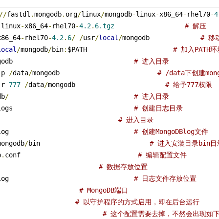
//
fastdl
.
mongodb
.
org
/
linux
/
mongodb
-
linux
-
x86_64
-
rhel70
-
4
-
linux
-
x86_64
-
rhel70
-
4.2
.
6.tgz
# 解压    
x86_64
-
rhel70
-
4.2
.
6
/
/
usr
/
local
/
mongodb             
# 移动
local
/
mongodb
/
bin
:
$PATH                      
# 加入PAT
godb                               
# 进入目录
-
p 
/
data
/
mongodb                         
# /data下创建mo
-
r 
777
/
data
/
mongodb                       
# 给予777权限
db
/
# 进入目录
logs                               
# 创建日志目录
                               
# 进入目录
log                                
# 创建MongoDBlog文件
mongodb
/
bin                            
# 进入安装目录bin目
b
.
conf                              
# 编辑配置文件     
                          
# 数据存放位置
log                                
# 日志文件存放位置
# MongoDB端口
                    
# 以守护程序的方式启用，即在后台运行
                                # 这个配置需要去掉，不然会出现