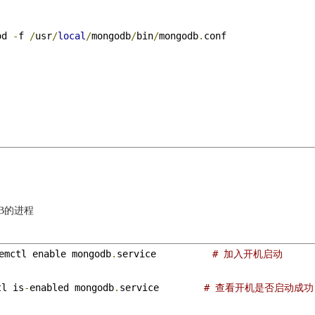
od 
-
f 
/
usr
/
local
/
mongodb
/
bin
/
mongodb
.
B的进程
emctl enable mongodb
.
service          
# 加入开机启动
tl is
-
enabled mongodb
.
service        
# 查看开机是否启动成功