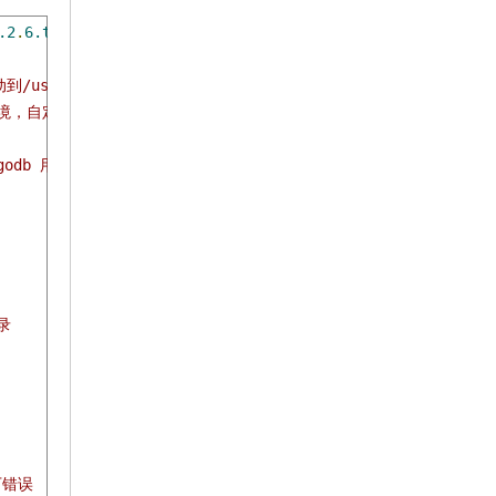
.2
.
6.tgz
# 下载
            
到/usr/local/mongodb
H环境，自定义路径记得更换
ngodb 用于存放MongoDB数据
录
如下错误