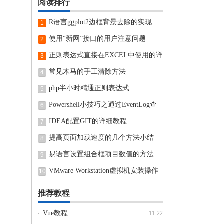
阅读排行
R语言ggplot2边框背景去除的实现
1
使用“新网”接口的用户注意问题
2
正则表达式直接在EXCEL中使用的详
3
细步骤
常见木马的手工清除方法
4
php半小时精通正则表达式
5
Powershell小技巧之通过EventLog查
6
看近期电脑开机和关机时间
IDEA配置GIT的详细教程
7
提高页面加载速度的几个方法小结
8
易语言设置组合框项目数值的方法
9
VMware Workstation虚拟机安装操作
10
方法
推荐教程
Vue教程
11-22