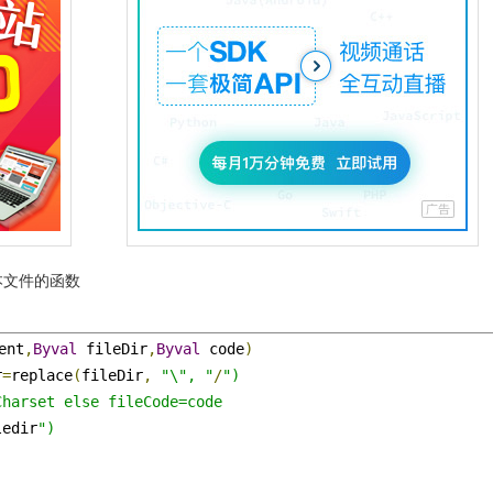
本文件的函数
ent
,
Byval
 fileDir
,
Byval
 code
)
r
=
replace
(
fileDir
,
"\", "
/
")

ledir
")
