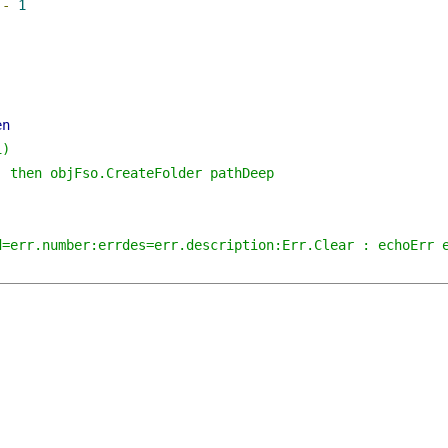
-
1
en
)

 then objFso.CreateFolder pathDeep

=err.number:errdes=err.description:Err.Clear : echoErr e