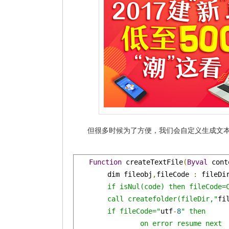
但很多时候为了方便，我们会自定义生成文
Function
 createTextFile
(
Byval
 cont
	dim fileobj
,
fileCode 
:
 fileDi
	if isNul(code) then fileCode=Charset else fileCode=code

	call createfolder(fileDir,"
fi
	if fileCode="
utf
-
8
" then

		on error resume next
