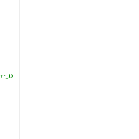
rr_10,errid,errdes else createFolder=true
