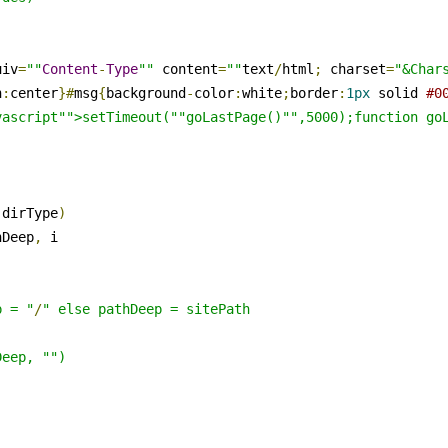
uiv
=
""
Content
-
Type
""
 content
=
""
text
/
html
;
 charset
=
"&Char
n
:
center
}#
msg
{
background
-
color
:
white
;
border
:
1px
 solid 
#0
vascript"">setTimeout(""goLastPage()"",5000);function go
 dirType
)
hDeep
,
 i

p = "
/
" else pathDeep = sitePath

eep, "")
