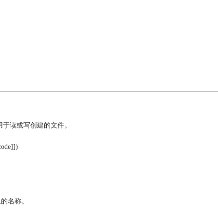
象可用于读或写创建的文件。
code]])
 对象的名称。