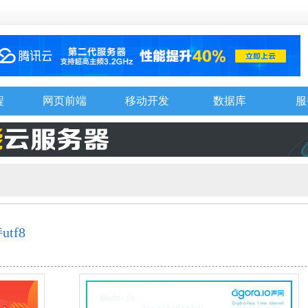
程
网页前端
移动开发
数据库
服
utf8