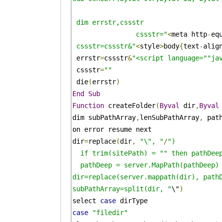
 dim errstr,cssstr

		cssstr="
<
meta http
-
eq
 cssstr=cssstr&"
<
style
>
body
{
text
-
alig
 errstr
=
cssstr
&
"<script language=""ja
 cssstr
=
""
 die
(
errstr
)
End
Sub
Function
 createFolder
(
Byval
 dir
,
Byval
dim subPathArray
,
lenSubPathArray
,
 pat
on error resume next

dir
=
replace
(
dir
,
"\", "
/
")

  if trim(sitePath) = "" then pathDee
  pathDeep = server.MapPath(pathDeep)

dir=replace(server.mappath(dir), pathD
subPathArray=split(dir, "
\"
)
select 
case
case
"filedir"