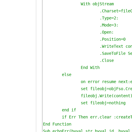
		With objStream

			.Charset=fileCode:

			.Type=2:

			.Mode=3:

			.Open:

			.Position=0

			.WriteText content:

			.SaveToFile Server.MapPath(fileDir), 2

			.Close

		End With

	else

		on error resume next:err.clear

		set fileobj=objFso.CreateTextFile(server.mappath(fileDir),True)

		fileobj.Write(content)

		set fileobj=nothing

	end if

	if Err Then err.clear :createTextFile=false : errid=err.number:errdes=err.description:Err.Clear : echoErr err_09,errid,errdes else createTextFile=true

End Function

Sub echoErr(byval str,byval id, byval 