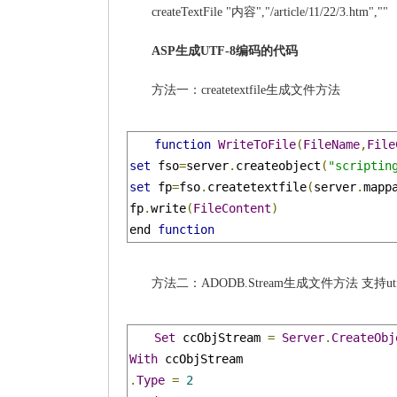
createTextFile "内容","/article/11/22/3.htm",""
ASP生成UTF-8编码的代码
方法一：createtextfile生成文件方法
function
WriteToFile
(
FileName
,
File
set
 fso
=
server
.
createobject
(
"scriptin
set
 fp
=
fso
.
createtextfile
(
server
.
mapp
fp
.
write
(
FileContent
)
end 
function
方法二：ADODB.Stream生成文件方法 支
Set
 ccObjStream 
=
Server
.
CreateObj
With
.
Type
=
2