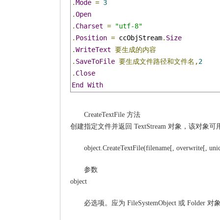
.
Mode
=
3
.
Open
.
Charset
=
"utf-8"
.
Position
=
 ccObjStream
.
Size
.
WriteText
要生成的内容
.
SaveToFile
要生成文件路径和文件名,
2
.
Close
End
With
CreateTextFile 方法
创建指定文件并返回 TextStream 对象，该对
object.CreateTextFile(filename[, overwrite[, uni
参数
object
必选项。应为 FileSystemObject 或 Folder