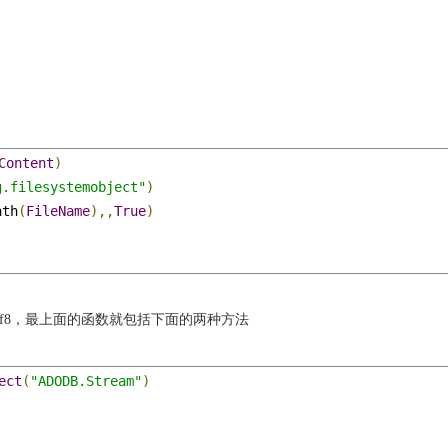
Content
)
g.filesystemobject"
)
ath
(
FileName
),,
True
)
持utf8，最上面的函数就包括下面的两种方法
ect
(
"ADODB.Stream"
)