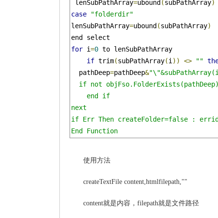
 lenSubPathArray
=
ubound
(
subPathArray
)
case
"folderdir"
lenSubPathArray
=
ubound
(
subPathArray
)
for
 i
=
0
 to lenSubPathArray

if
 trim
(
subPathArray
(
i
))
<>
""
th
  pathDeep
=
pathDeep
&
"\"&subPathArray(i
  if not objFso.FolderExists(pathDeep)
    end if

next

if Err Then createFolder=false : errid
End Function
使用方法
createTextFile content,htmlfilepath,""
content就是内容，filepath就是文件路径