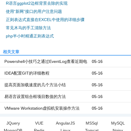
R语言ggplot2边框背景去除的实现
使用“新网”接口的用户注意问题
正则表达式直接在EXCEL中使用的详细步骤
常见木马的手工清除方法
php半小时精通正则表达式
相关文章
Powershell小技巧之通过EventLog查看近期电
05-16
脑开机和关机时间
IDEA配置GIT的详细教程
05-16
提高页面加载速度的几个方法小结
05-16
易语言设置组合框项目数值的方法
05-16
VMware Workstation虚拟机安装操作方法
05-16
JQuery
VUE
AngularJS
MSSql
MySQL
MongoDB
Redis
Linux
Tomcat
Nginx