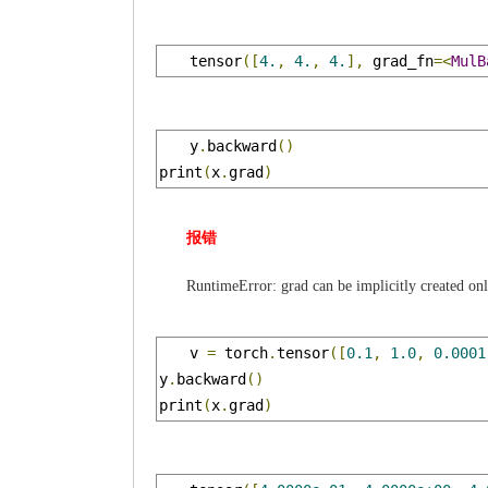
tensor
([
4.
,
4.
,
4.
],
 grad_fn
=<
MulB
y
.
backward
()
print
(
x
.
grad
)
报错
RuntimeError: grad can be implicitly created onl
v 
=
 torch
.
tensor
([
0.1
,
1.0
,
0.0001
y
.
backward
()
print
(
x
.
grad
)