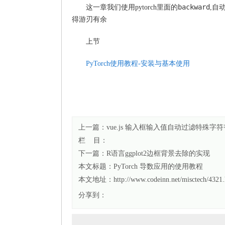
backward
这一章我们使用pytorch里面的
,自
得游刃有余
上节
PyTorch使用教程-安装与基本使用
上一篇：
vue.js 输入框输入值自动过滤特殊
栏 目：
下一篇：
R语言ggplot2边框背景去除的实现
本文标题：
PyTorch 导数应用的使用教程
本文地址：http://www.codeinn.net/misctech/4321.
分享到：