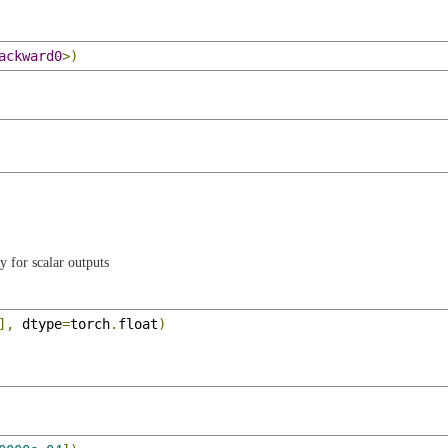
ackward0
>)
y for scalar outputs
],
 dtype
=
torch
.
float
)