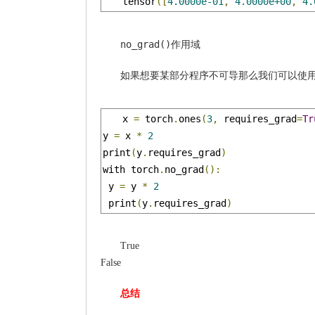
tensor
([
4.0000e-01
,
4.0000e+00
,
4.
no_grad()
作用域
如果想要某部分程序不可导那么我们可以使
x 
=
 torch
.
ones
(
3
,
 requires_grad
=
Tr
y 
=
 x 
*
2
print
(
y
.
requires_grad
)
with torch
.
no_grad
():
 y 
=
 y 
*
2
 print
(
y
.
requires_grad
)
True
False
总结