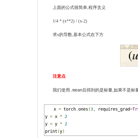
上面的公式很简单,程序含义
1/4 * (x**2) / (x-2)
求x的导数,基本公式在下方
注意点
.mean
标量
标
我们使用
后得到的是
,如果不是
x 
=
 torch
.
ones
(
3
,
 requires_grad
=
Tr
y 
=
 x 
*
2
y 
=
 y 
*
2
print
(
y
)