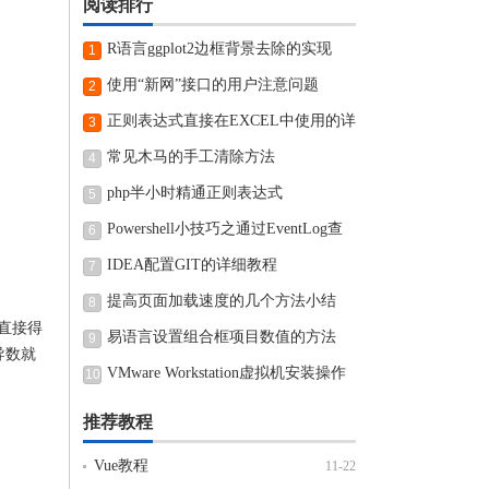
阅读排行
R语言ggplot2边框背景去除的实现
1
使用“新网”接口的用户注意问题
2
正则表达式直接在EXCEL中使用的详
3
细步骤
常见木马的手工清除方法
4
php半小时精通正则表达式
5
Powershell小技巧之通过EventLog查
6
看近期电脑开机和关机时间
IDEA配置GIT的详细教程
7
提高页面加载速度的几个方法小结
8
直接得
易语言设置组合框项目数值的方法
9
导数就
VMware Workstation虚拟机安装操作
10
方法
推荐教程
Vue教程
11-22