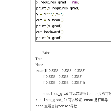
x
.
requires_grad_
(
True
)
print
(
x
.
requires_grad
)
y 
=
 x
**
2
/(
x
-
2
)
out 
=
 y
.
mean
()
print
(
x
.
grad
)
out
.
backward
()
print
(
x
.
grad
)
False
True
None
tensor([[-0.3333, -0.3333, -0.3333],
[-0.3333, -0.3333, -0.3333],
[-0.3333, -0.3333, -0.3333]])
requires_grad
tensor
可以获取到
是否可
requires_grad_()
tensor
可以设置
是否可导
grad
tensor
查看当前
导数