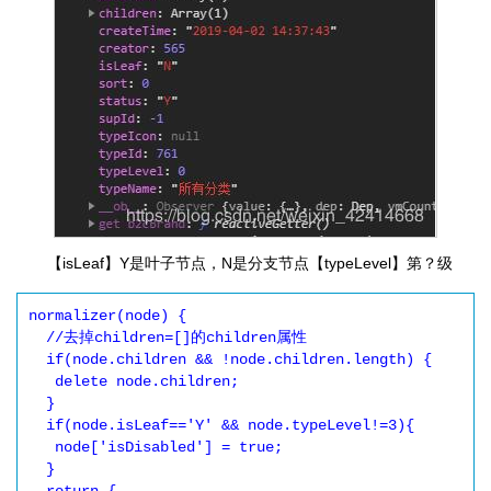
【isLeaf】Y是叶子节点，N是分支节点【typeLevel】第？级
normalizer(node) {

  //去掉children=[]的children属性

  if(node.children && !node.children.length) {

   delete node.children;

  }

  if(node.isLeaf=='Y' && node.typeLevel!=3){

   node['isDisabled'] = true;

  }
