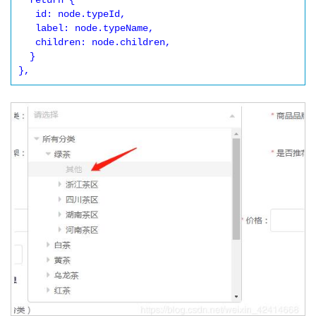
  return {

   id: node.typeId,

   label: node.typeName,

   children: node.children,

  }       

},