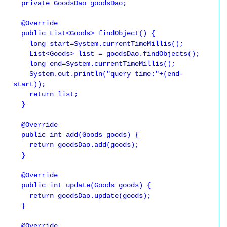
  private GoodsDao goodsDao;

  @Override

  public List<Goods> findObject() {

    long start=System.currentTimeMillis();

    List<Goods> list = goodsDao.findObjects();

    long end=System.currentTimeMillis();

    System.out.println("query time:"+(end-
start));

    return list;

  }

  @Override

  public int add(Goods goods) {

    return goodsDao.add(goods);

  }

  @Override

  public int update(Goods goods) {

    return goodsDao.update(goods);

  }

  @Override
