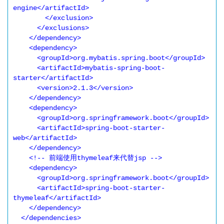
engine</artifactId>

        </exclusion>

      </exclusions>

    </dependency>

    <dependency>

      <groupId>org.mybatis.spring.boot</groupId>

      <artifactId>mybatis-spring-boot-
starter</artifactId>

      <version>2.1.3</version>

    </dependency>

    <dependency>

      <groupId>org.springframework.boot</groupId>

      <artifactId>spring-boot-starter-
web</artifactId>

    </dependency>

    <!-- 前端使用thymeleaf来代替jsp -->

    <dependency>

      <groupId>org.springframework.boot</groupId>

      <artifactId>spring-boot-starter-
thymeleaf</artifactId>

    </dependency>

  </dependencies>