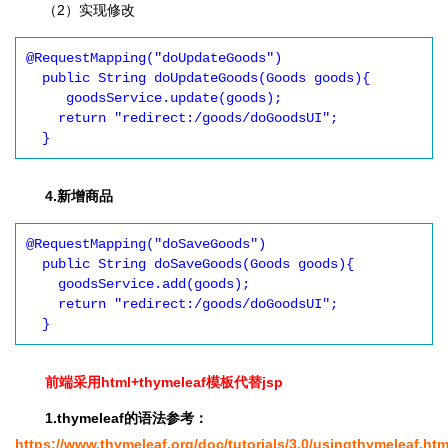
（2）实现修改
@RequestMapping("doUpdateGoods")

  public String doUpdateGoods(Goods goods){

     goodsService.update(goods);

    return "redirect:/goods/doGoodsUI";

  }
4.新增商品
@RequestMapping("doSaveGoods")

  public String doSaveGoods(Goods goods){

    goodsService.add(goods);

    return "redirect:/goods/doGoodsUI";

  }
前端采用html+thymeleaf模板代替jsp
1.thymeleaf的语法参考：
https://www.thymeleaf.org/doc/tutorials/3.0/usingthymeleaf.htm