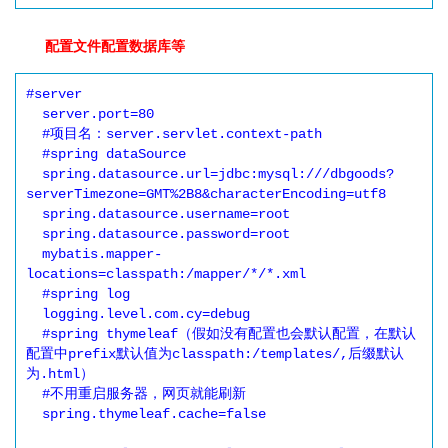
配置文件配置数据库等
#server

  server.port=80

  #项目名：server.servlet.context-path

  #spring dataSource

  spring.datasource.url=jdbc:mysql:///dbgoods?
serverTimezone=GMT%2B8&characterEncoding=utf8

  spring.datasource.username=root

  spring.datasource.password=root

  mybatis.mapper-
locations=classpath:/mapper/*/*.xml

  #spring log

  logging.level.com.cy=debug

  #spring thymeleaf（假如没有配置也会默认配置，在默认
配置中prefix默认值为classpath:/templates/,后缀默认
为.html）

  #不用重启服务器，网页就能刷新

  spring.thymeleaf.cache=false 
