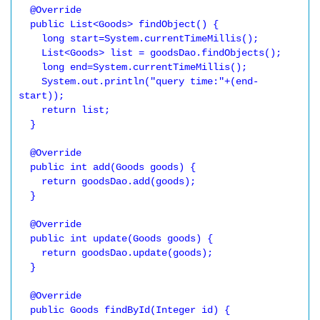
  @Override

  public List<Goods> findObject() {

    long start=System.currentTimeMillis();

    List<Goods> list = goodsDao.findObjects();

    long end=System.currentTimeMillis();

    System.out.println("query time:"+(end-
start));

    return list;

  }

  @Override

  public int add(Goods goods) {

    return goodsDao.add(goods);

  }

  @Override

  public int update(Goods goods) {

    return goodsDao.update(goods);

  }

  @Override

  public Goods findById(Integer id) {
