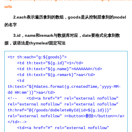
urls
2.each表示遍历拿到的数组，goods是从控制层拿到的model
的名字
3.id，name和remark与数据库对应，date要格式化拿到数
据，该语法是thymeleaf固定写法
<tr th:each="g:${goods}">

    <td th:text="${g.id}">1</td>

    <td th:text="${g.name}">AAAAAAA</td>

    <td th:text="${g.remark}">aa</td>

    <td 
th:text="${#dates.format(g.createdTime,'yyyy-MM-
dd HH:mm')}">aa</td>

<!--    <td><a href="#" rel="external nofollow" 
rel="external nofollow" rel="external nofollow" 
th:href="@{/goods/doDeleteById(id=${g.id})}" 
rel="external nofollow" ><button>删除</button></a>
</td>-->

    <td><a href="#" rel="external nofollow" 