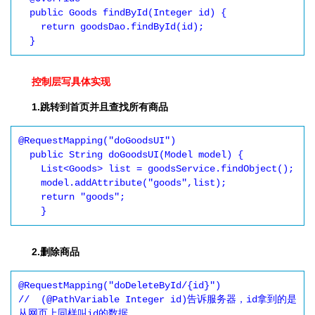
  public Goods findById(Integer id) {

    return goodsDao.findById(id);

  }
控制层写具体实现
1.跳转到首页并且查找所有商品
@RequestMapping("doGoodsUI")

  public String doGoodsUI(Model model) {

    List<Goods> list = goodsService.findObject();

    model.addAttribute("goods",list);

    return "goods";

    }
2.删除商品
@RequestMapping("doDeleteById/{id}")

//  (@PathVariable Integer id)告诉服务器，id拿到的是
从网页上同样叫id的数据
