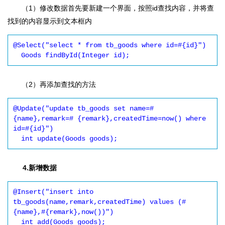
（1）修改数据首先要新建一个界面，按照id查找内容，并将查
找到的内容显示到文本框内
@Select("select * from tb_goods where id=#{id}")

  Goods findById(Integer id);
（2）再添加查找的方法
@Update("update tb_goods set name=#
{name},remark=# {remark},createdTime=now() where 
id=#{id}")

  int update(Goods goods);
4.新增数据
@Insert("insert into 
tb_goods(name,remark,createdTime) values (#
{name},#{remark},now())")

  int add(Goods goods);