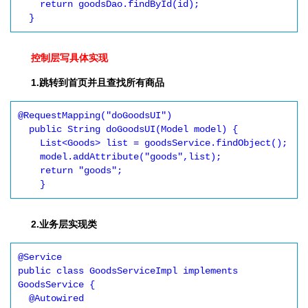
    return goodsDao.findById(id);

  }
控制层写具体实现
1.跳转到首页并且查找所有商品
@RequestMapping("doGoodsUI")

  public String doGoodsUI(Model model) {

    List<Goods> list = goodsService.findObject();

    model.addAttribute("goods",list);

    return "goods";

    }
2.业务层实现类
@Service

public class GoodsServiceImpl implements 
GoodsService {

  @Autowired
