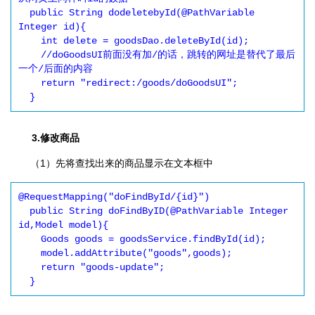
  public String dodeletebyId(@PathVariable 
Integer id){

    int delete = goodsDao.deleteById(id);

    //doGoodsUI前面没有加/的话，跳转的网址是替代了最后
一个/后面的内容

    return "redirect:/goods/doGoodsUI";

  }
3.修改商品
（1）先将查找出来的商品显示在文本框中
@RequestMapping("doFindById/{id}")

  public String doFindByID(@PathVariable Integer 
id,Model model){

    Goods goods = goodsService.findById(id);

    model.addAttribute("goods",goods);

    return "goods-update";

  }