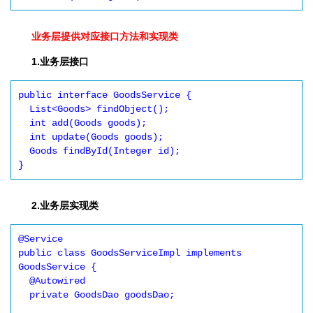
业务层提供对应接口方法和实现类
1.业务层接口
public interface GoodsService {

  List<Goods> findObject();

  int add(Goods goods);

  int update(Goods goods);

  Goods findById(Integer id);

}
2.业务层实现类
@Service

public class GoodsServiceImpl implements 
GoodsService {

  @Autowired

  private GoodsDao goodsDao;
