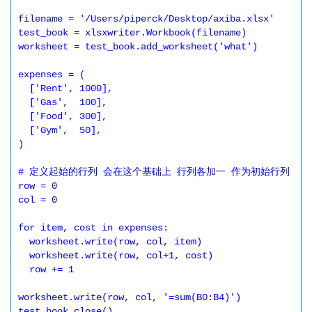
filename = '/Users/piperck/Desktop/axiba.xlsx'

test_book = xlsxwriter.Workbook(filename)

worksheet = test_book.add_worksheet('what')

expenses = (

  ['Rent', 1000],

  ['Gas',  100],

  ['Food', 300],

  ['Gym',  50],

)

# 定义起始的行列 会在这个基础上 行列各加一 作为初始行列

row = 0

col = 0

for item, cost in expenses:

  worksheet.write(row, col, item)

  worksheet.write(row, col+1, cost)

  row += 1

worksheet.write(row, col, '=sum(B0:B4)')

test_book.close()
