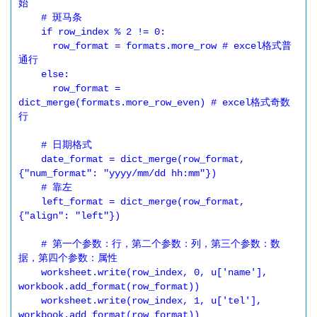
始

    # 斑马条

    if row_index % 2 != 0:

      row_format = formats.more_row # excel格式普
通行

    else:

      row_format = 
dict_merge(formats.more_row_even) # excel格式奇数
行

    # 日期格式

    date_format = dict_merge(row_format, 
{"num_format": "yyyy/mm/dd hh:mm"})

    # 靠左

    left_format = dict_merge(row_format, 
{"align": "left"}) 

    # 第一个参数：行，第二个参数：列，第三个参数：数
据，第四个参数：属性

    worksheet.write(row_index, 0, u['name'], 
workbook.add_format(row_format))

    worksheet.write(row_index, 1, u['tel'], 
workbook.add_format(row_format))
