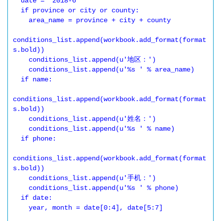
  date = '2018-6'

  if province or city or county:

    area_name = province + city + county

conditions_list.append(workbook.add_format(format
s.bold))

    conditions_list.append(u'地区：')

    conditions_list.append(u'%s ' % area_name)

  if name:

conditions_list.append(workbook.add_format(format
s.bold))

    conditions_list.append(u'姓名：')

    conditions_list.append(u'%s ' % name)

  if phone:

conditions_list.append(workbook.add_format(format
s.bold))

    conditions_list.append(u'手机：')

    conditions_list.append(u'%s ' % phone)

  if date:

    year, month = date[0:4], date[5:7]
