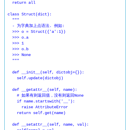
  return all

class Struct(dict):

  """

  - 为字典加上点语法. 例如:

  >>> o = Struct({'a':1})

  >>> o.a

  >>> 1

  >>> o.b

  >>> None

  """

  def __init__(self, dictobj={}):

    self.update(dictobj)

  def __getattr__(self, name):

    # 如果有则返回值，没有则返回None

    if name.startswith('__'):

      raise AttributeError

    return self.get(name)

  def __setattr__(self, name, val):
