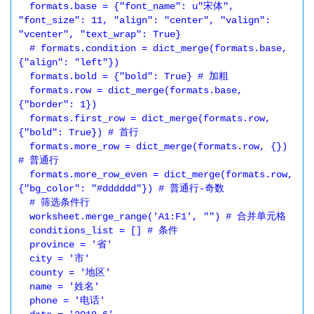
  formats.base = {"font_name": u"宋体", 
"font_size": 11, "align": "center", "valign": 
"vcenter", "text_wrap": True}

  # formats.condition = dict_merge(formats.base, 
{"align": "left"})

  formats.bold = {"bold": True} # 加粗

  formats.row = dict_merge(formats.base, 
{"border": 1})

  formats.first_row = dict_merge(formats.row, 
{"bold": True}) # 首行

  formats.more_row = dict_merge(formats.row, {}) 
# 普通行

  formats.more_row_even = dict_merge(formats.row, 
{"bg_color": "#dddddd"}) # 普通行-奇数

  # 筛选条件行

  worksheet.merge_range('A1:F1', "") # 合并单元格

  conditions_list = [] # 条件

  province = '省'

  city = '市'

  county = '地区'

  name = '姓名'

  phone = '电话'
