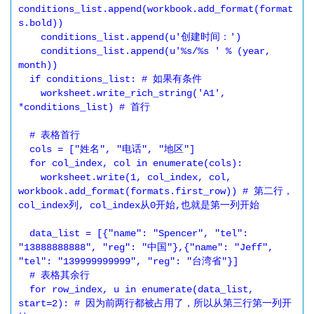
conditions_list.append(workbook.add_format(format
s.bold))

    conditions_list.append(u'创建时间：')

    conditions_list.append(u'%s/%s ' % (year, 
month))

  if conditions_list: # 如果有条件

    worksheet.write_rich_string('A1', 
*conditions_list) # 首行

  # 表格首行

  cols = ["姓名", "电话", "地区"]

  for col_index, col in enumerate(cols):

    worksheet.write(1, col_index, col, 
workbook.add_format(formats.first_row)) # 第二行，
col_index列, col_index从0开始,也就是第一列开始

  data_list = [{"name": "Spencer", "tel": 
"13888888888", "reg": "中国"},{"name": "Jeff", 
"tel": "139999999999", "reg": "台湾省"}]

  # 表格其余行

  for row_index, u in enumerate(data_list, 
start=2): # 因为前两行都被占用了，所以从第三行第一列开