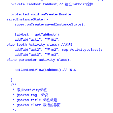
  private TabHost tabHost;// 建立Tabhost控件

  protected void onCreate(Bundle 
savedInstanceState) {

    super.onCreate(savedInstanceState);

    tabHost = getTabHost();

    addTab("act1", "界面1", 
blue_tooth_Activity.class);//添加

    addTab("act2", "界面2", map_Activity.class);

    addTab("act3", "界面3", 
plane_parameter_activity.class);

    setContentView(tabHost);// 显示

  }

  /**

   * 添加Activity标签

   * @param tag  标识

   * @param title 标签标题

   * @param clazz 激活的界面

   */
