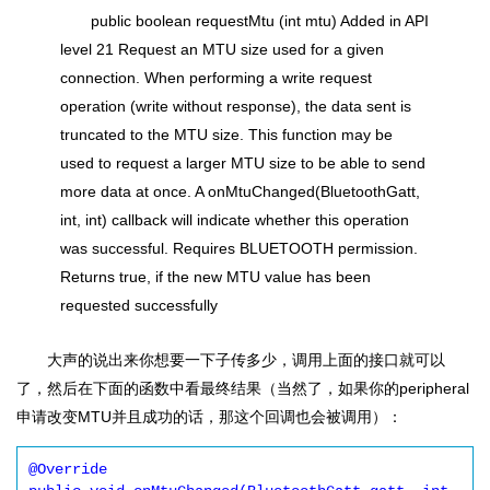
public boolean requestMtu (int mtu) Added in API
level 21 Request an MTU size used for a given
connection. When performing a write request
operation (write without response), the data sent is
truncated to the MTU size. This function may be
used to request a larger MTU size to be able to send
more data at once. A onMtuChanged(BluetoothGatt,
int, int) callback will indicate whether this operation
was successful. Requires BLUETOOTH permission.
Returns true, if the new MTU value has been
requested successfully
大声的说出来你想要一下子传多少，调用上面的接口就可以
了，然后在下面的函数中看最终结果（当然了，如果你的peripheral
申请改变MTU并且成功的话，那这个回调也会被调用）：
@Override
