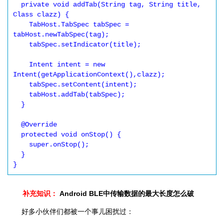
  private void addTab(String tag, String title, 
Class clazz) {

    TabHost.TabSpec tabSpec = 
tabHost.newTabSpec(tag);

    tabSpec.setIndicator(title);

    Intent intent = new 
Intent(getApplicationContext(),clazz);

    tabSpec.setContent(intent);

    tabHost.addTab(tabSpec);

  }

  @Override

  protected void onStop() {

    super.onStop();

  }

补充知识：
Android BLE中传输数据的最大长度怎么破
好多小伙伴们都被一个事儿困扰过：