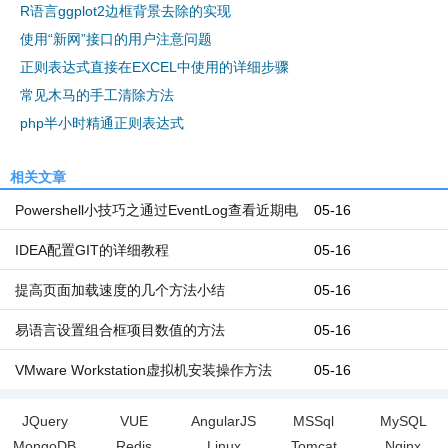
R语言ggplot2边框背景去除的实现
使用“新网”接口的用户注意问题
正则表达式直接在EXCEL中使用的详细步骤
常见木马的手工清除方法
php半小时精通正则表达式
相关文章
Powershell小技巧之通过EventLog查看近期电
05-16
脑开机和关机时间
IDEA配置GIT的详细教程
05-16
提高页面加载速度的几个方法小结
05-16
易语言设置组合框项目数值的方法
05-16
VMware Workstation虚拟机安装操作方法
05-16
JQuery
VUE
AngularJS
MSSql
MySQL
MongoDB
Redis
Linux
Tomcat
Nginx