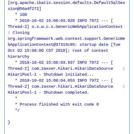
[org.apache.ibatis.session.defaults.DefaultSqlSes
sion@56a4f272]

   * 100

   * 2018-10-02 15:08:03.928 INFO 7972 --- [    
Thread-2] o.s.w.c.s.GenericWebApplicationContext  
: Closing 
org.springframework.web.context.support.GenericWe
bApplicationContext@37313c65: startup date [Tue 
Oct 02 15:08:00 CST 2018]; root of context 
hierarchy

   * 2018-10-02 15:08:03.937 INFO 7972 --- [    
Thread-2] com.zaxxer.hikari.HikariDataSource    : 
HikariPool-1 - Shutdown initiated...

   * 2018-10-02 15:08:04.053 INFO 7972 --- [    
Thread-2] com.zaxxer.hikari.HikariDataSource    : 
HikariPool-1 - Shutdown completed.

   *

   * Process finished with exit code 0

   */

}
