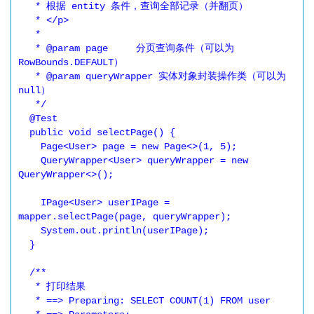
   * 根据 entity 条件，查询全部记录（并翻页）

   * </p>

   *

   * @param page     分页查询条件（可以为 
RowBounds.DEFAULT）

   * @param queryWrapper 实体对象封装操作类（可以为 
null）

   */

  @Test

  public void selectPage() {

    Page<User> page = new Page<>(1, 5);

    QueryWrapper<User> queryWrapper = new 
QueryWrapper<>();

    IPage<User> userIPage = 
mapper.selectPage(page, queryWrapper);

    System.out.println(userIPage);

  }

  /**

   * 打印结果

   * ==> Preparing: SELECT COUNT(1) FROM user
