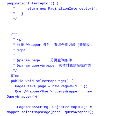
paginationInterceptor() {

   *     return new PaginationInterceptor();

   *   }

   */

  /**

   * <p>

   * 根据 Wrapper 条件，查询全部记录（并翻页）

   * </p>

   *

   * @param page     分页查询条件

   * @param queryWrapper 实体对象封装操作类

   */

  @Test

  public void selectMapsPage() {

    Page<User> page = new Page<>(1, 5);

    QueryWrapper<User> queryWrapper = new 
QueryWrapper<>();

    IPage<Map<String, Object>> mapIPage = 
mapper.selectMapsPage(page, queryWrapper);
