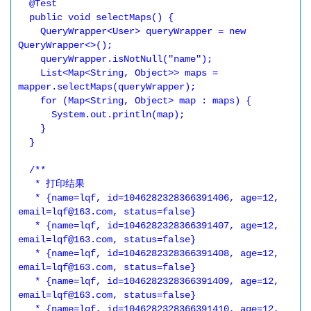
  @Test

  public void selectMaps() {

    QueryWrapper<User> queryWrapper = new 
QueryWrapper<>();

    queryWrapper.isNotNull("name");

    List<Map<String, Object>> maps = 
mapper.selectMaps(queryWrapper);

    for (Map<String, Object> map : maps) {

      System.out.println(map);

    }

  }

  /**

   * 打印结果

   * {name=lqf, id=1046282328366391406, age=12, 
email=lqf@163.com, status=false}

   * {name=lqf, id=1046282328366391407, age=12, 
email=lqf@163.com, status=false}

   * {name=lqf, id=1046282328366391408, age=12, 
email=lqf@163.com, status=false}

   * {name=lqf, id=1046282328366391409, age=12, 
email=lqf@163.com, status=false}

   * {name=lqf, id=1046282328366391410, age=12, 