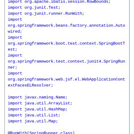
import org.apache.ibatis.session.RowBounds;

import org.junit.Test;

import org.junit.runner.RunWith;

import 
org.springframework.beans.factory.annotation.Auto
wired;

import 
org.springframework.boot.test.context.SpringBootT
est;

import 
org.springframework.test.context.junit4.SpringRun
ner;

import 
org.springframework.web.jsf.el.WebApplicationCont
extFacesELResolver;

import javax.naming.Name;

import java.util.ArrayList;

import java.util.HashMap;

import java.util.List;

import java.util.Map;

@RunWith(SpringRunner.class)
