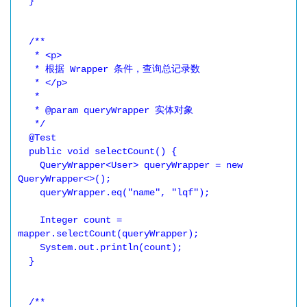
  }

  /**

   * <p>

   * 根据 Wrapper 条件，查询总记录数

   * </p>

   *

   * @param queryWrapper 实体对象

   */

  @Test

  public void selectCount() {

    QueryWrapper<User> queryWrapper = new 
QueryWrapper<>();

    queryWrapper.eq("name", "lqf");

    Integer count = 
mapper.selectCount(queryWrapper);

    System.out.println(count);

  }

  /**
