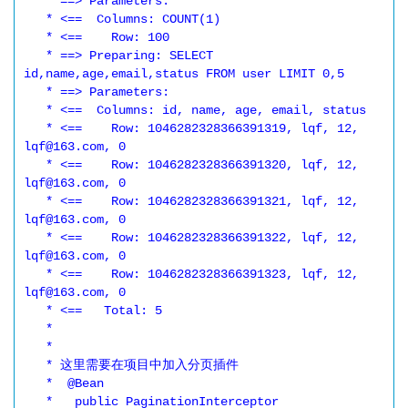
   * ==> Parameters:

   * <==  Columns: COUNT(1)

   * <==    Row: 100

   * ==> Preparing: SELECT 
id,name,age,email,status FROM user LIMIT 0,5

   * ==> Parameters:

   * <==  Columns: id, name, age, email, status

   * <==    Row: 1046282328366391319, lqf, 12, 
lqf@163.com, 0

   * <==    Row: 1046282328366391320, lqf, 12, 
lqf@163.com, 0

   * <==    Row: 1046282328366391321, lqf, 12, 
lqf@163.com, 0

   * <==    Row: 1046282328366391322, lqf, 12, 
lqf@163.com, 0

   * <==    Row: 1046282328366391323, lqf, 12, 
lqf@163.com, 0

   * <==   Total: 5

   *

   *

   * 这里需要在项目中加入分页插件

   *  @Bean

   *   public PaginationInterceptor 