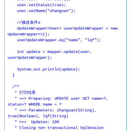
    user.setStatus(true);

    user.setName("zhangsan");

    //修改条件s

    UpdateWrapper<User> userUpdateWrapper = new 
UpdateWrapper<>();

    userUpdateWrapper.eq("name", "lqf");

    int update = mapper.update(user, 
userUpdateWrapper);

    System.out.println(update);

  }

  /**

   * 打印结果

   * ==> Preparing: UPDATE user SET name=?, 
status=? WHERE name = ?

   * ==> Parameters: zhangsan(String), 
true(Boolean), lqf(String)

   * <==  Updates: 100

   * Closing non transactional SqlSession 