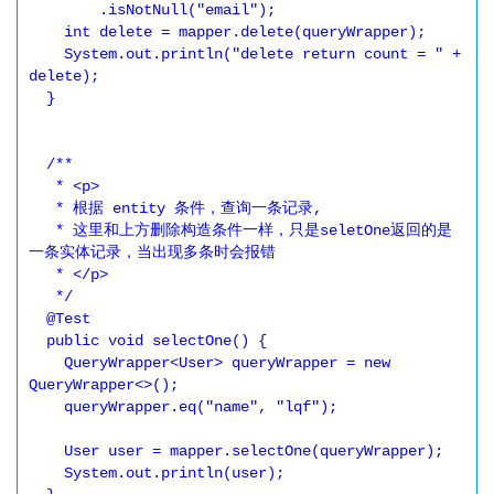
        .isNotNull("email");

    int delete = mapper.delete(queryWrapper);

    System.out.println("delete return count = " + 
delete);

  }

  /**

   * <p>

   * 根据 entity 条件，查询一条记录,

   * 这里和上方删除构造条件一样，只是seletOne返回的是
一条实体记录，当出现多条时会报错

   * </p>

   */

  @Test

  public void selectOne() {

    QueryWrapper<User> queryWrapper = new 
QueryWrapper<>();

    queryWrapper.eq("name", "lqf");

    User user = mapper.selectOne(queryWrapper);

    System.out.println(user);
