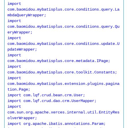
import 
com.baomidou.mybatisplus.core.conditions.query.La
mbdaQueryWrapper;

import 
com.baomidou.mybatisplus.core.conditions.query.Qu
eryWrapper;

import 
com.baomidou.mybatisplus.core.conditions.update.U
pdateWrapper;

import 
com.baomidou.mybatisplus.core.metadata.IPage;

import 
com.baomidou.mybatisplus.core.toolkit.Constants;

import 
com.baomidou.mybatisplus.extension.plugins.pagina
tion.Page;

import com.lqf.crud.bean.crm.User;

import com.lqf.crud.dao.crm.UserMapper;

import 
com.sun.org.apache.xerces.internal.util.EntityRes
olverWrapper;

import org.apache.ibatis.annotations.Param;
