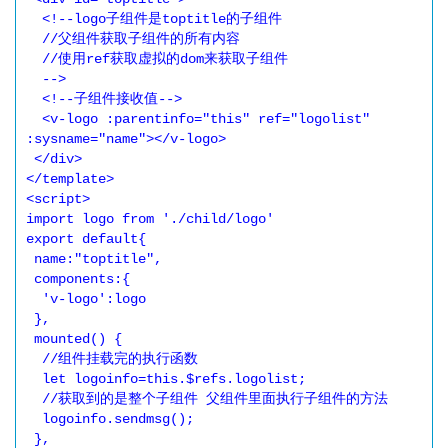
  <!--logo子组件是toptitle的子组件  

  //父组件获取子组件的所有内容

  //使用ref获取虚拟的dom来获取子组件

  -->

  <!--子组件接收值-->

  <v-logo :parentinfo="this" ref="logolist" 
:sysname="name"></v-logo>

 </div>

</template>

<script>

import logo from './child/logo'

export default{

 name:"toptitle",

 components:{

  'v-logo':logo

 },

 mounted() {

  //组件挂载完的执行函数

  let logoinfo=this.$refs.logolist;

  //获取到的是整个子组件 父组件里面执行子组件的方法

  logoinfo.sendmsg();

 },
