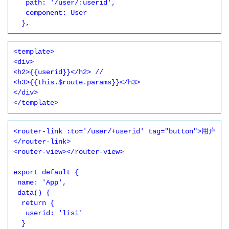
   path: '/user/:userid',

   component: User

  },
<template>

<div>

<h2>{{userid}}</h2> // 

<h3>{{this.$route.params}}</h3>

</div>

</template>
<router-link :to='/user/+userid' tag="button">用户
</router-link>

<router-view></router-view>

export default {

 name: 'App',

 data() {

  return {

   userid: 'lisi'

  }
