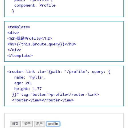
   component: Profile

  }
<template>

<div>

<h2>我是Profile</h2>

<h3>{{this.$route.query}}</h3>

</div>

</template>
<router-link :to="{path: '/profile', query: {

   name: 'hylls',

   age: 20,

   height: 1.77

  }}" tag="button">profile</router-link>

  <router-view></router-view>