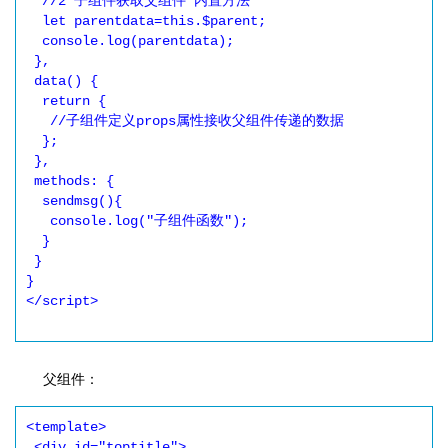
  //2 子组件获取父组件 内置方法

  let parentdata=this.$parent;

  console.log(parentdata);

 },

 data() {

  return {

   //子组件定义props属性接收父组件传递的数据

  };

 },

 methods: {

  sendmsg(){

   console.log("子组件函数");

  }

 }

}

</script>

父组件：
<template>

 <div id="toptitle">
