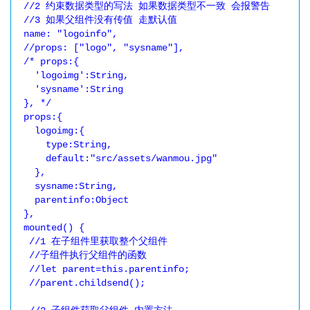
 //2 约束数据类型的写法 如果数据类型不一致 会报警告

 //3 如果父组件没有传值 走默认值

 name: "logoinfo",

 //props: ["logo", "sysname"],

 /* props:{

   'logoimg':String,

   'sysname':String

 }, */

 props:{

   logoimg:{

     type:String,

     default:"src/assets/wanmou.jpg"

   },

   sysname:String,

   parentinfo:Object

 },

 mounted() {

  //1 在子组件里获取整个父组件

  //子组件执行父组件的函数

  //let parent=this.parentinfo;

  //parent.childsend();
