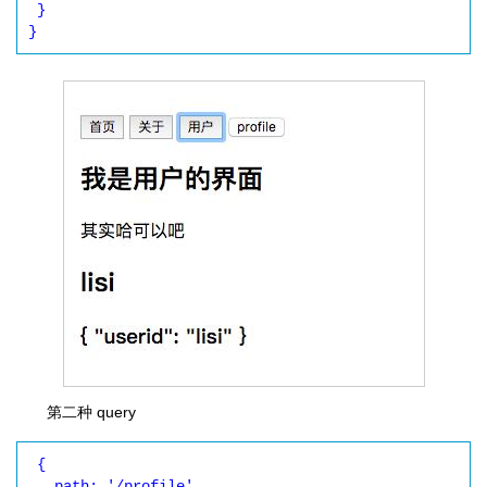
 }

第二种 query
 {

   path: '/profile',
