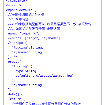
</template>

<script>

export default {

 //子组件调用父组件的值

 //1 简单写法

 //2 约束数据类型的写法 如果数据类型不一致 会报警告

 //3 如果父组件没有传值 走默认值

 name: "logoinfo",

 //props: ["logo", "sysname"],

 /* props:{

   'logoimg':String,

   'sysname':String

 }, */

 props:{

   'logoimg':{

     type:String,

     default:"src/assets/wanmou.jpg"

   },

   'sysname':String

 },

 data() {

  return {

   //子组件定义props属性接收父组件传递的数据
