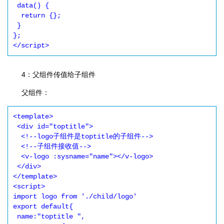
 data() {

  return {};

 }

};

</script>
4：父组件传值给子组件
父组件：
<template>

 <div id="toptitle">

  <!--logo子组件是toptitle的子组件-->

  <!--子组件接收值-->

  <v-logo :sysname="name"></v-logo>

 </div>

</template>

<script>

import logo from './child/logo'

export default{

 name:"toptitle ",
