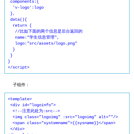
 components:{

  'v-logo':logo

 },

 data(){

  return {

   //比如下面的两个信息是后台返回的

   name:"学生信息管理",

   logo:"src/assets/logo.png"

  }

 }

}

</script>
子组件：
<template>

 <div id="logoinfo">

  <!--注意此处为:src-->

  <img class="logoimg" :src="logoimg" alt=""/>

  <span class="systemname">{{sysname}}</span>

 </div>
