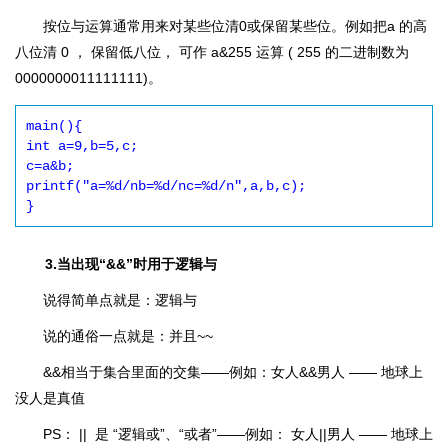
按位与运算通常用来对某些位清0或保留某些位。例如把a 的高
八位清 0 ， 保留低八位， 可作 a&255 运算 ( 255 的二进制数为
0000000011111111)。
main(){

int a=9,b=5,c;

c=a&b;

printf("a=%d/nb=%d/nc=%d/n",a,b,c);

3.当出现“&&”时用于逻辑与
说得简单点就是：逻辑与
说的通俗一点就是：并且~~
&&相当于集合里面的交集――例如：女人&&男人 ―― 地球上
没人是真值
PS： || 是 “逻辑或”、“或者”――例如： 女人||男人 ―― 地球上