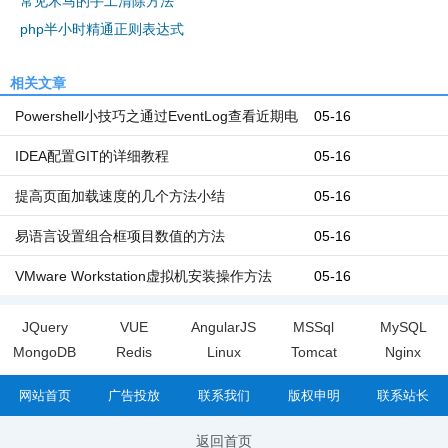
常见木马的手工清除方法
php半小时精通正则表达式
相关文章
Powershell小技巧之通过EventLog查看近期电
05-16
脑开机和关机时间
IDEA配置GIT的详细教程
05-16
提高页面加载速度的几个方法小结
05-16
易语言设置组合框项目数值的方法
05-16
VMware Workstation虚拟机安装操作方法
05-16
JQuery
VUE
AngularJS
MSSql
MySQL
MongoDB
Redis
Linux
Tomcat
Nginx
网站首页
广告投放
联系我们
版权申明
联系站长
返回首页