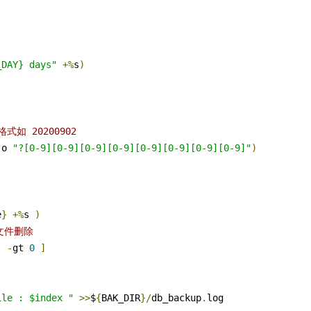
_DAY} days"
+%
s
)
如 20200902
-
o 
"?[0-9][0-9][0-9][0-9][0-9][0-9][0-9][0-9]"
)
e
}
+%
s 
)
文件删除
)
-
gt 
0
]
ile : $index "
>>
$
{
BAK_DIR
}/
db_backup
.
log
