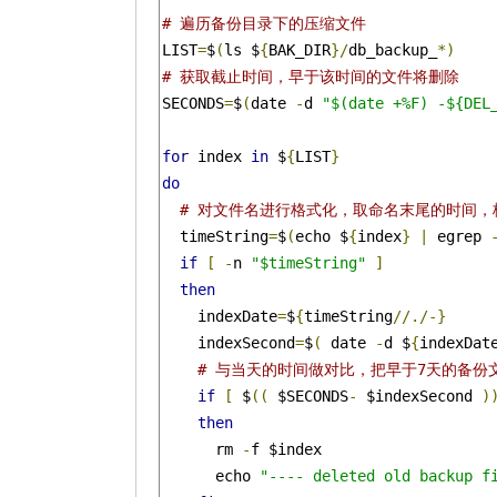
# 遍历备份目录下的压缩文件
LIST
=
$
(
ls $
{
BAK_DIR
}/
db_backup_
*)
# 获取截止时间，早于该时间的文件将删除
SECONDS
=
$
(
date 
-
d 
"$(date +%F) -${DEL
for
 index 
in
 $
{
LIST
}
do
# 对文件名进行格式化，取命名末尾的时间，格式
  timeString
=
$
(
echo $
{
index
}
|
 egrep 
if
[
-
n 
"$timeString"
]
then
    indexDate
=
$
{
timeString
//./-}
    indexSecond
=
$
(
 date 
-
d $
{
indexDat
# 与当天的时间做对比，把早于7天的备份
if
[
 $
((
 $SECONDS
-
 $indexSecond 
)
then
      rm 
-
f $index

      echo 
"---- deleted old backup f