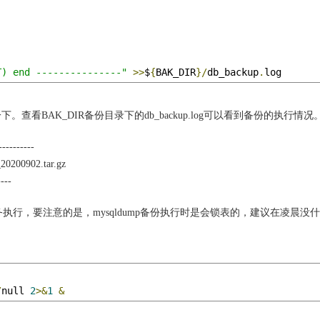
T) end ---------------"
>>
$
{
BAK_DIR
}/
db_backup
.
log
一下。查看BAK_DIR备份目录下的db_backup.log可以看到备份的执行情况
---------
_20200902.tar.gz
---
时任务执行，要注意的是，mysqldump备份执行时是会锁表的，建议在凌晨没
/
null 
2
>&
1
&