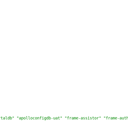
rtaldb"
"apolloconfigdb-uat"
"frame-assistor"
"frame-aut