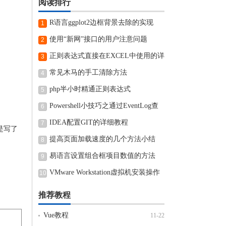
阅读排行
R语言ggplot2边框背景去除的实现
1
使用“新网”接口的用户注意问题
2
正则表达式直接在EXCEL中使用的详
3
细步骤
常见木马的手工清除方法
4
php半小时精通正则表达式
5
Powershell小技巧之通过EventLog查
6
看近期电脑开机和关机时间
IDEA配置GIT的详细教程
7
是写了
提高页面加载速度的几个方法小结
8
易语言设置组合框项目数值的方法
9
VMware Workstation虚拟机安装操作
10
方法
推荐教程
Vue教程
11-22