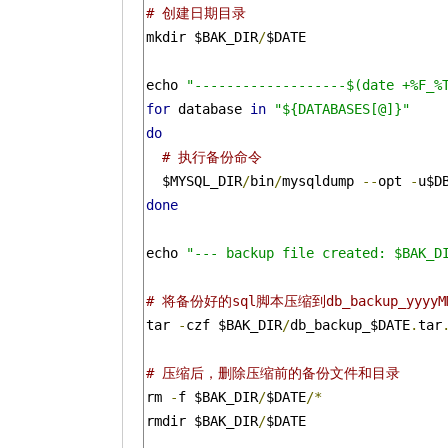
# 创建日期目录
mkdir $BAK_DIR
/
$DATE

echo 
"-------------------$(date +%F_%
for
 database 
in
"${DATABASES[@]}"
do
# 执行备份命令
  $MYSQL_DIR
/
bin
/
mysqldump 
--
opt 
-
u$D
done
echo 
"--- backup file created: $BAK_D
# 将备份好的sql脚本压缩到db_backup_yyyyMM
tar 
-
czf $BAK_DIR
/
db_backup_$DATE
.
tar
# 压缩后，删除压缩前的备份文件和目录
rm 
-
f $BAK_DIR
/
$DATE
/*
rmdir $BAK_DIR
/
$DATE
