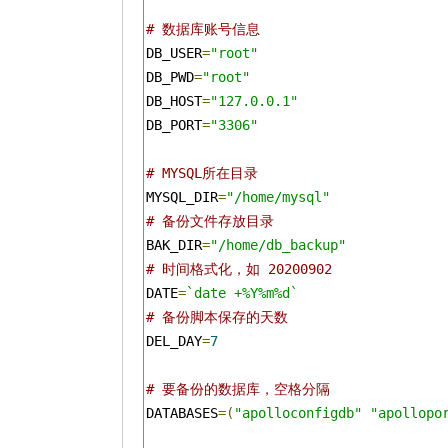
# 数据库账号信息
DB_USER
=
"root"
DB_PWD
=
"root"
DB_HOST
=
"127.0.0.1"
DB_PORT
=
"3306"
# MYSQL所在目录
MYSQL_DIR
=
"/home/mysql"
# 备份文件存放目录
BAK_DIR
=
"/home/db_backup"
# 时间格式化，如 20200902
DATE
=
`date +%Y%m%d`
# 备份脚本保存的天数
DEL_DAY
=
7
# 要备份的数据库，空格分隔
DATABASES
=(
"apolloconfigdb"
"apollopo