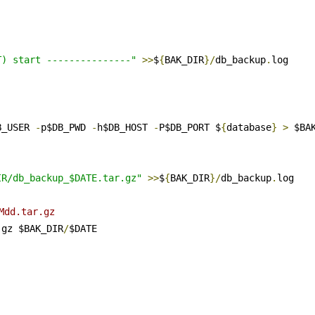
T) start ---------------"
>>
$
{
BAK_DIR
}/
db_backup
.
B_USER 
-
p$DB_PWD 
-
h$DB_HOST 
-
P$DB_PORT $
{
database
}
>
 $BA
IR/db_backup_$DATE.tar.gz"
>>
$
{
BAK_DIR
}/
db_backup
.
log

dd.tar.gz
.
gz $BAK_DIR
/
$DATE
