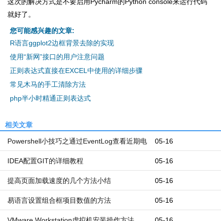
这次的解决方式是不要启用Pycharm的Python console来运行代码
就好了。
您可能感兴趣的文章:
R语言ggplot2边框背景去除的实现
使用“新网”接口的用户注意问题
正则表达式直接在EXCEL中使用的详细步骤
常见木马的手工清除方法
php半小时精通正则表达式
相关文章
Powershell小技巧之通过EventLog查看近期电
05-16
脑开机和关机时间
IDEA配置GIT的详细教程
05-16
提高页面加载速度的几个方法小结
05-16
易语言设置组合框项目数值的方法
05-16
VMware Workstation虚拟机安装操作方法
05-16