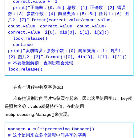
  correct.value += 1

  print("正确率：{0:.5f} 总数：{1} 正确数：{2} 错误
数：{3} 参数个数：{4} 向量夹角：{5:.5f} 图片1：{6} 图
片2：{7}".format(correct.value/count.value, 
count.value, correct.value, count.value-
correct.value, i[0], dis[0], i[1], i[2]))

  lock.release()

  continue

print("识别错误：参数个数：{0} 向量夹角：{1} 图片1：
{2} 图片2：{3}".format(i[0], dis[0], i[1], i[2]))

# 不要遗漏解锁，否则进程会死锁

lock.release()
在多个进程中共享字典dict
准备把识别过的照片特征缓存起来，因此这里使用字典，key就
是照片名称，value就是特征值。在此使用
mutiprocessing.Manage()来实现。
manager = multiprocessing.Manager()

# 这个是用来在多个进程中间共享的字典
