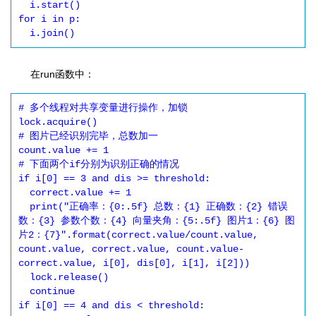
  i.start()

for i in p:

在run函数中：
# 多个线程对共享变量进行操作，加锁

lock.acquire()

# 图片已经识别完毕，总数加一

count.value += 1

# 下面两个if分别为识别正确的情况

if i[0] == 3 and dis >= threshold:

  correct.value += 1

  print("正确率：{0:.5f} 总数：{1} 正确数：{2} 错误
数：{3} 参数个数：{4} 向量夹角：{5:.5f} 图片1：{6} 图
片2：{7}".format(correct.value/count.value, 
count.value, correct.value, count.value-
correct.value, i[0], dis[0], i[1], i[2]))

  lock.release()

  continue

if i[0] == 4 and dis < threshold:
