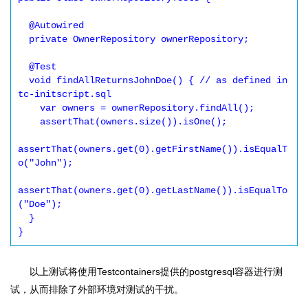
  @Autowired

  private OwnerRepository ownerRepository;

  @Test

  void findAllReturnsJohnDoe() { // as defined in 
tc-initscript.sql

    var owners = ownerRepository.findAll();

    assertThat(owners.size()).isOne();

assertThat(owners.get(0).getFirstName()).isEqualT
o("John");

assertThat(owners.get(0).getLastName()).isEqualTo
("Doe");

  }

}
以上测试将使用Testcontainers提供的postgresql容器进行测
试，从而排除了外部环境对测试的干扰。