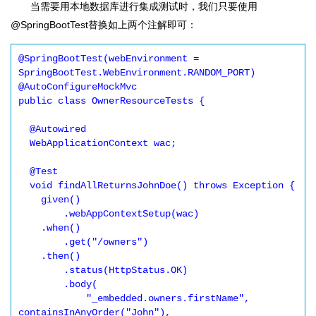
当需要用本地数据库进行集成测试时，我们只要使用
@SpringBootTest替换如上两个注解即可：
@SpringBootTest(webEnvironment = 
SpringBootTest.WebEnvironment.RANDOM_PORT)

@AutoConfigureMockMvc

public class OwnerResourceTests {

  @Autowired

  WebApplicationContext wac;

  @Test

  void findAllReturnsJohnDoe() throws Exception {

    given()

        .webAppContextSetup(wac)

    .when()

        .get("/owners")

    .then()

        .status(HttpStatus.OK)

        .body(

            "_embedded.owners.firstName", 
containsInAnyOrder("John"),
