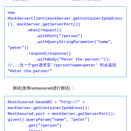
new 
MockServerClient(mockServer.getContainerIpAddress
(), mockServer.getServerPort())

        .when(request()

            .withPath("/person")

            .withQueryStringParameter("name", 
"peter"))

        .respond(response()

            .withBody("Peter the person!"));

//...当一个get请求至'/person?name=peter' 时会返回 
"Peter the person!"
测试(使用restassured进行测试)：
RestAssured.baseURI = "http://" + 
mockServer.getContainerIpAddress();

RestAssured.port = mockServer.getServerPort();

given().queryParam("name", "peter")

        .get("/person")
