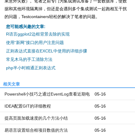
果意外失败）。笔者之前专门为集成测试准备了一套数据库，使数
据和其他环境隔离掉，但还是会遇到多个集成测试一起跑相互干扰
的问题，Testcontainers轻松的解决了笔者的问题。
您可能感兴趣的文章:
R语言ggplot2边框背景去除的实现
使用“新网”接口的用户注意问题
正则表达式直接在EXCEL中使用的详细步骤
常见木马的手工清除方法
php半小时精通正则表达式
相关文章
Powershell小技巧之通过EventLog查看近期电
05-16
脑开机和关机时间
IDEA配置GIT的详细教程
05-16
提高页面加载速度的几个方法小结
05-16
易语言设置组合框项目数值的方法
05-16