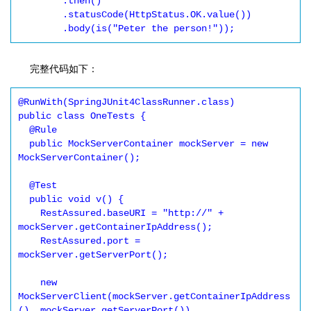
        .then()

        .statusCode(HttpStatus.OK.value())

        .body(is("Peter the person!"));
完整代码如下：
@RunWith(SpringJUnit4ClassRunner.class)

public class OneTests {

  @Rule

  public MockServerContainer mockServer = new 
MockServerContainer();

  @Test

  public void v() {

    RestAssured.baseURI = "http://" + 
mockServer.getContainerIpAddress();

    RestAssured.port = 
mockServer.getServerPort();

    new 
MockServerClient(mockServer.getContainerIpAddress
(), mockServer.getServerPort())
