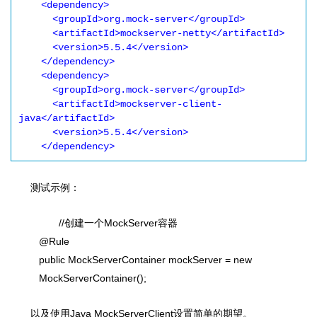
    <dependency>

      <groupId>org.mock-server</groupId>

      <artifactId>mockserver-netty</artifactId>

      <version>5.5.4</version>

    </dependency>

    <dependency>

      <groupId>org.mock-server</groupId>

      <artifactId>mockserver-client-
java</artifactId>

      <version>5.5.4</version>

    </dependency>
测试示例：
//创建一个MockServer容器
@Rule
public MockServerContainer mockServer = new
MockServerContainer();
以及使用Java MockServerClient设置简单的期望。