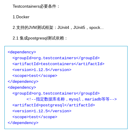
Testcontainers必要条件：
1.Docker
2.支持的JVM测试框架：JUnit4，JUnit5，spock...
2.1 集成postgresql测试依赖：
<dependency>

  <groupId>org.testcontainers</groupId>

  <artifactId>testcontainers</artifactId>

  <version>1.12.5</version>

  <scope>test</scope>

</dependency>

<dependency>

  <groupId>org.testcontainers</groupId>

 	<!--指定数据库名称，mysql，mariadb等等-->

  <artifactId>postgresql</artifactId>

  <version>1.12.5</version>

  <scope>test</scope>

</dependency>