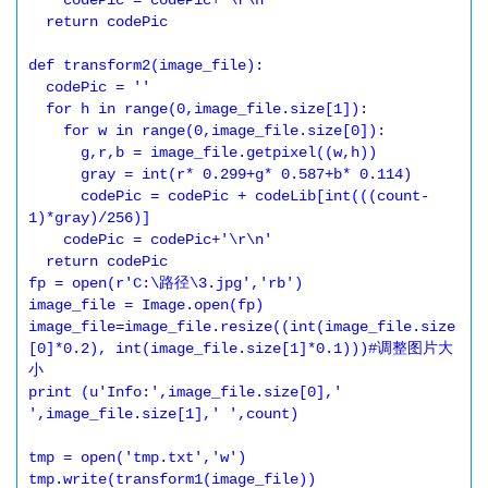
    codePic = codePic+'\r\n'

  return codePic

def transform2(image_file):

  codePic = ''

  for h in range(0,image_file.size[1]):

    for w in range(0,image_file.size[0]):

      g,r,b = image_file.getpixel((w,h))

      gray = int(r* 0.299+g* 0.587+b* 0.114)

      codePic = codePic + codeLib[int(((count-
1)*gray)/256)]

    codePic = codePic+'\r\n'

  return codePic

fp = open(r'C:\路径\3.jpg','rb')

image_file = Image.open(fp)

image_file=image_file.resize((int(image_file.size
[0]*0.2), int(image_file.size[1]*0.1)))#调整图片大
小

print (u'Info:',image_file.size[0],' 
',image_file.size[1],' ',count)

tmp = open('tmp.txt','w')

tmp.write(transform1(image_file))
