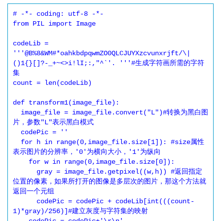
# -*- coding: utf-8 -*-

from PIL import Image

codeLib = 
'''@B%8&WM#*oahkbdpqwmZO0QLCJUYXzcvunxrjft/\|
()1{}[]?-_+~<>i!lI;:,"^`'. '''#生成字符画所需的字符
集

count = len(codeLib)

def transform1(image_file):

  image_file = image_file.convert("L")#转换为黑白图
片，参数"L"表示黑白模式

  codePic = ''

  for h in range(0,image_file.size[1]): #size属性
表示图片的分辨率，'0'为横向大小，'1'为纵向

    for w in range(0,image_file.size[0]):

      gray = image_file.getpixel((w,h)) #返回指定
位置的像素，如果所打开的图像是多层次的图片，那这个方法就
返回一个元组

      codePic = codePic + codeLib[int(((count-
1)*gray)/256)]#建立灰度与字符集的映射
