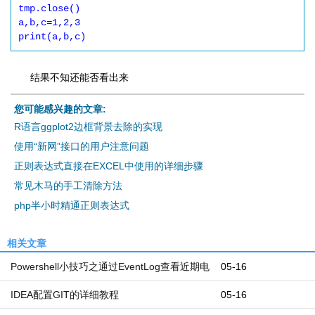
tmp.close()

a,b,c=1,2,3

print(a,b,c)
结果不知还能否看出来
您可能感兴趣的文章:
R语言ggplot2边框背景去除的实现
使用“新网”接口的用户注意问题
正则表达式直接在EXCEL中使用的详细步骤
常见木马的手工清除方法
php半小时精通正则表达式
相关文章
Powershell小技巧之通过EventLog查看近期电
05-16
脑开机和关机时间
IDEA配置GIT的详细教程
05-16