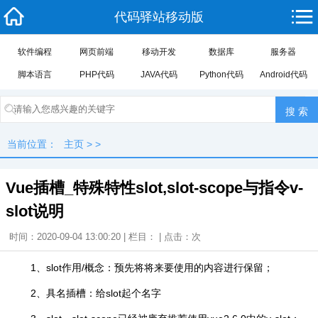
代码驿站移动版
软件编程
网页前端
移动开发
数据库
服务器
脚本语言
PHP代码
JAVA代码
Python代码
Android代码
当前位置：
主页
> >
Vue插槽_特殊特性slot,slot-scope与指令v-
slot说明
时间：2020-09-04 13:00:20 | 栏目： | 点击：
次
1、slot作用/概念：预先将将来要使用的内容进行保留；
2、具名插槽：给slot起个名字