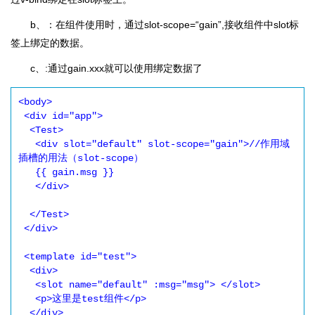
b、：在组件使用时，通过slot-scope=“gain”,接收组件中slot标
签上绑定的数据。
c、:通过gain.xxx就可以使用绑定数据了
<body>

 <div id="app">

  <Test>

   <div slot="default" slot-scope="gain">//作用域
插槽的用法（slot-scope）

   {{ gain.msg }}

   </div>

  </Test>

 </div>

 <template id="test">

  <div>

   <slot name="default" :msg="msg"> </slot>

   <p>这里是test组件</p>

  </div>
