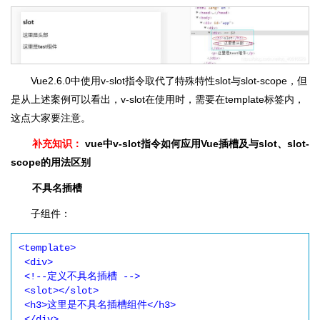
Vue2.6.0中使用v-slot指令取代了特殊特性slot与slot-scope，但
是从上述案例可以看出，v-slot在使用时，需要在template标签内，
这点大家要注意。
补充知识：
vue中v-slot指令如何应用Vue插槽及与slot、slot-
scope的用法区别
不具名插槽
子组件：
<template>

 <div>

 <!--定义不具名插槽 -->

 <slot></slot>

 <h3>这里是不具名插槽组件</h3>

 </div>
