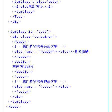
   <template v-slot:footer>

   <h2>slot尾部内容</h2>

   </template>

  </Test>

 </div>

 <template id ='test'>

  <div class="container">

   <header>

   <!-- 我们希望把页头放这里 -->

   <slot name = "header"></slot>//具名插槽

   </header>

   <section>

   主体内容部分

   </section>

   <footer>

   <!-- 我们希望把页脚放这里 -->

   <slot name = 'footer'></slot>

   </footer>

  </div>

 </template> 

</body>
