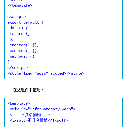
</template>

<script>

export default {

 data() {

 return {}

 },

 created() {},

 mounted() {},

 methods: {}

}

</script>

<style lang="scss" scoped></style>
在父组件中使用：
<template>

 <div id="inforCategory-warp">

 <!-- 不具名插槽 -->

 <lxsolt>不具名插槽</lxsolt>
