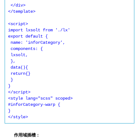
 </div>

</template>

<script>

import lxsolt from './lx'

export default {

 name: 'inforCategory',

 components: {

 lxsolt,

 },

 data(){

 return{}

 }

}

</script>

<style lang="scss" scoped>

#inforCategory-warp {

}

</style>
作用域插槽：