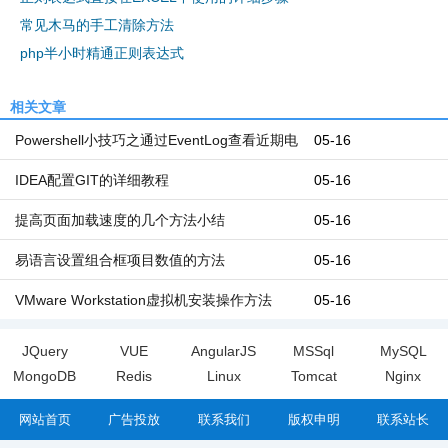
常见木马的手工清除方法
php半小时精通正则表达式
相关文章
Powershell小技巧之通过EventLog查看近期电
05-16
脑开机和关机时间
IDEA配置GIT的详细教程
05-16
提高页面加载速度的几个方法小结
05-16
易语言设置组合框项目数值的方法
05-16
VMware Workstation虚拟机安装操作方法
05-16
JQuery
VUE
AngularJS
MSSql
MySQL
MongoDB
Redis
Linux
Tomcat
Nginx
网站首页
广告投放
联系我们
版权申明
联系站长