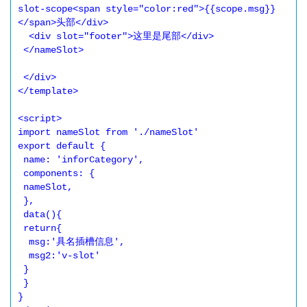
slot-scope<span style="color:red">{{scope.msg}}
</span>头部</div>

  <div slot="footer">这里是尾部</div>

 </nameSlot>

 </div>

</template>

<script>

import nameSlot from './nameSlot'

export default {

 name: 'inforCategory',

 components: {

 nameSlot,

 },

 data(){

 return{

  msg:'具名插槽信息',

  msg2:'v-slot'

 }

 }

}
