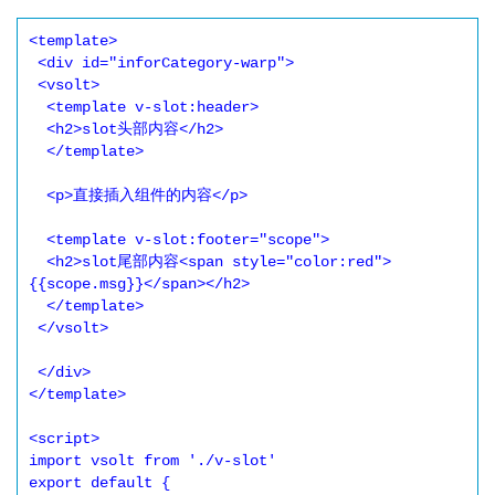
<template>

 <div id="inforCategory-warp">

 <vsolt>

  <template v-slot:header>

  <h2>slot头部内容</h2>

  </template>

  <p>直接插入组件的内容</p>

  <template v-slot:footer="scope">

  <h2>slot尾部内容<span style="color:red">
{{scope.msg}}</span></h2>

  </template>

 </vsolt>

 </div>

</template>

<script>

import vsolt from './v-slot'

export default {
