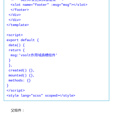
  <slot name="footer" :msg="msg"></slot>

  </footer>

 </div>

 </div>

</template>

<script>

export default {

 data() {

 return {

  msg:'vsolt作用域插槽组件'

 }

 },

 created() {},

 mounted() {},

 methods: {}

}

</script>

<style lang="scss" scoped></style>
父组件：