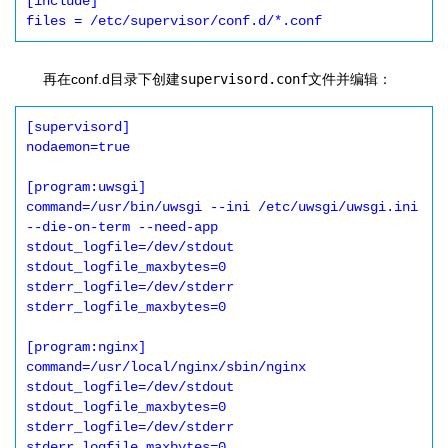
[include]

再在conf.d目录下创建
supervisord.conf
文件并编辑：
[supervisord]

nodaemon=true

[program:uwsgi]

command=/usr/bin/uwsgi --ini /etc/uwsgi/uwsgi.ini 
--die-on-term --need-app

stdout_logfile=/dev/stdout

stdout_logfile_maxbytes=0

stderr_logfile=/dev/stderr

stderr_logfile_maxbytes=0

[program:nginx]

command=/usr/local/nginx/sbin/nginx

stdout_logfile=/dev/stdout

stdout_logfile_maxbytes=0

stderr_logfile=/dev/stderr

stderr_logfile_maxbytes=0
