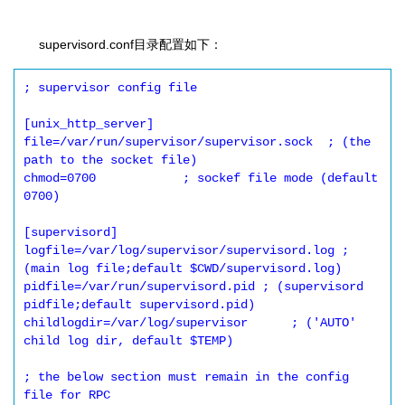
supervisord.conf目录配置如下：
; supervisor config file

[unix_http_server]

file=/var/run/supervisor/supervisor.sock  ; (the 
path to the socket file)

chmod=0700            ; sockef file mode (default 
0700)

[supervisord]

logfile=/var/log/supervisor/supervisord.log ; 
(main log file;default $CWD/supervisord.log)

pidfile=/var/run/supervisord.pid ; (supervisord 
pidfile;default supervisord.pid)

childlogdir=/var/log/supervisor      ; ('AUTO' 
child log dir, default $TEMP)

; the below section must remain in the config 
file for RPC
