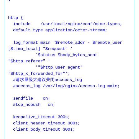
http {

  include    /usr/local/nginx/conf/mime.types;

  default_type application/octet-stream;

  log_format main '$remote_addr - $remote_user 
[$time_local] "$request" '

           '$status $body_bytes_sent 
"$http_referer" '

           '"$http_user_agent" 
"$http_x_forwarded_for"';

  #请求量级大建议关闭acccess_log

  #access_log /var/log/nginx/access.log main;

  sendfile    on;

  #tcp_nopush   on;

  keepalive_timeout 300s;

  client_header_timeout 300s;

  client_body_timeout 300s;
