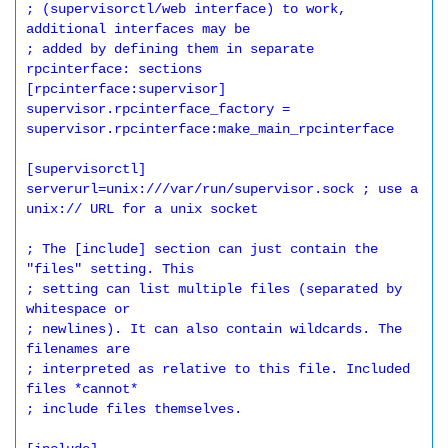
; (supervisorctl/web interface) to work, 
additional interfaces may be

; added by defining them in separate 
rpcinterface: sections

[rpcinterface:supervisor]

supervisor.rpcinterface_factory = 
supervisor.rpcinterface:make_main_rpcinterface

[supervisorctl]

serverurl=unix:///var/run/supervisor.sock ; use a 
unix:// URL for a unix socket

; The [include] section can just contain the 
"files" setting. This

; setting can list multiple files (separated by 
whitespace or

; newlines). It can also contain wildcards. The 
filenames are

; interpreted as relative to this file. Included 
files *cannot*

; include files themselves.
