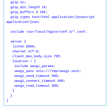
  gzip on;

  gzip_min_length 1k;

  gzip_buffers 4 16k;

  gzip_types text/html application/javascript 
application/json;

  include /usr/local/nginx/conf.d/*.conf;

  server {

   listen 6666;

   charset utf-8;

   client_max_body_size 75M;

   location / {

    include uwsgi_params;

    uwsgi_pass unix:///tmp/uwsgi.sock;

    uwsgi_send_timeout 300;

    uwsgi_connect_timeout 300;

    uwsgi_read_timeout 300;

   }

  }
