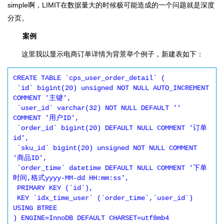
simple啊，LIMIT在数据量大的时候极可能造成的一个问题就是深度
分页。
案例
这里我以显示电商订单详情为背景举个例子，新建表如下：
CREATE TABLE `cps_user_order_detail` (

 `id` bigint(20) unsigned NOT NULL AUTO_INCREMENT 
COMMENT '主键',

 `user_id` varchar(32) NOT NULL DEFAULT '' 
COMMENT '用户ID',

 `order_id` bigint(20) DEFAULT NULL COMMENT '订单
id',

 `sku_id` bigint(20) unsigned NOT NULL COMMENT 
'商品ID',

 `order_time` datetime DEFAULT NULL COMMENT '下单
时间,格式yyyy-MM-dd HH:mm:ss',

 PRIMARY KEY (`id`),

 KEY `idx_time_user` (`order_time`,`user_id`) 
USING BTREE

) ENGINE=InnoDB DEFAULT CHARSET=utf8mb4 