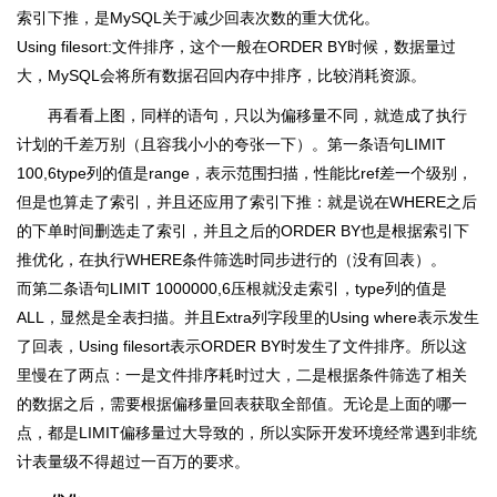
索引下推，是MySQL关于减少回表次数的重大优化。
Using filesort:文件排序，这个一般在ORDER BY时候，数据量过
大，MySQL会将所有数据召回内存中排序，比较消耗资源。
再看看上图，同样的语句，只以为偏移量不同，就造成了执行
计划的千差万别（且容我小小的夸张一下）。第一条语句LIMIT
100,6type列的值是range，表示范围扫描，性能比ref差一个级别，
但是也算走了索引，并且还应用了索引下推：就是说在WHERE之后
的下单时间删选走了索引，并且之后的ORDER BY也是根据索引下
推优化，在执行WHERE条件筛选时同步进行的（没有回表）。
而第二条语句LIMIT 1000000,6压根就没走索引，type列的值是
ALL，显然是全表扫描。并且Extra列字段里的Using where表示发生
了回表，Using filesort表示ORDER BY时发生了文件排序。所以这
里慢在了两点：一是文件排序耗时过大，二是根据条件筛选了相关
的数据之后，需要根据偏移量回表获取全部值。无论是上面的哪一
点，都是LIMIT偏移量过大导致的，所以实际开发环境经常遇到非统
计表量级不得超过一百万的要求。