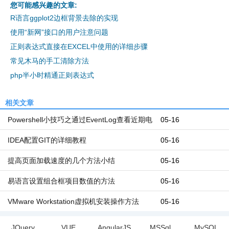
您可能感兴趣的文章:
R语言ggplot2边框背景去除的实现
使用“新网”接口的用户注意问题
正则表达式直接在EXCEL中使用的详细步骤
常见木马的手工清除方法
php半小时精通正则表达式
相关文章
Powershell小技巧之通过EventLog查看近期电
05-16
脑开机和关机时间
IDEA配置GIT的详细教程
05-16
提高页面加载速度的几个方法小结
05-16
易语言设置组合框项目数值的方法
05-16
VMware Workstation虚拟机安装操作方法
05-16
JQuery
VUE
AngularJS
MSSql
MySQL