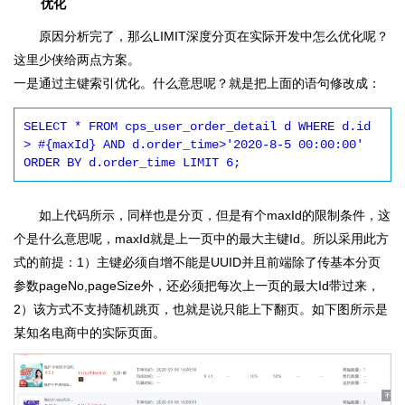
优化
原因分析完了，那么LIMIT深度分页在实际开发中怎么优化呢？
这里少侠给两点方案。
一是通过主键索引优化。什么意思呢？就是把上面的语句修改成：
SELECT * FROM cps_user_order_detail d WHERE d.id 
> #{maxId} AND d.order_time>'2020-8-5 00:00:00' 
ORDER BY d.order_time LIMIT 6;
如上代码所示，同样也是分页，但是有个maxId的限制条件，这
个是什么意思呢，maxId就是上一页中的最大主键Id。所以采用此方
式的前提：1）主键必须自增不能是UUID并且前端除了传基本分页
参数pageNo,pageSize外，还必须把每次上一页的最大Id带过来，
2）该方式不支持随机跳页，也就是说只能上下翻页。如下图所示是
某知名电商中的实际页面。