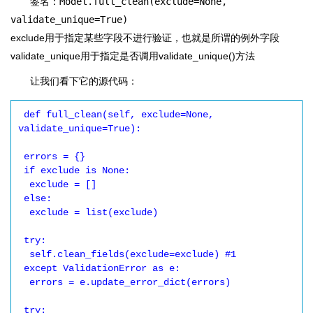
签名：
Model.full_clean(exclude=None,
validate_unique=True)
exclude用于指定某些字段不进行验证，也就是所谓的例外字段
validate_unique用于指定是否调用validate_unique()方法
让我们看下它的源代码：
 def full_clean(self, exclude=None, 
validate_unique=True):

 errors = {}

 if exclude is None:

  exclude = []

 else:

  exclude = list(exclude)

 try:

  self.clean_fields(exclude=exclude) #1

 except ValidationError as e:

  errors = e.update_error_dict(errors)

 try:
