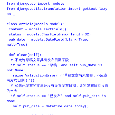
from django.db import models

from django.utils.translation import gettext_lazy 
as _

class Article(models.Model):

 content = models.TextField()

 status = models.CharField(max_length=32)

 pub_date = models.DateField(blank=True, 
null=True)

 def clean(self):

  # 不允许草稿文章具有发布日期字段

  if self.status == '草稿' and self.pub_date is 
not None:

   raise ValidationError(_('草稿文章尚未发布，不应该
有发布日期！'))

  # 如果已发布的文章还没有设置发布日期，则将发布日期设置
为当天

  if self.status == '已发布' and self.pub_date is 
None:

   self.pub_date = datetime.date.today()
