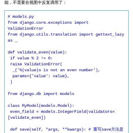
能，不需要在视图中反复调用了：
# models.py

from django.core.exceptions import 
ValidationError

from django.utils.translation import gettext_lazy 
as _

def validate_even(value):

 if value % 2 != 0:

 raise ValidationError(

  _('%(value)s is not an even number'),

  params={'value': value},

 )

from django.db import models

class MyModel(models.Model):

 even_field = models.IntegerField(validators=
[validate_even])

 def save(self, *args, **kwargs): # 重写save方法是