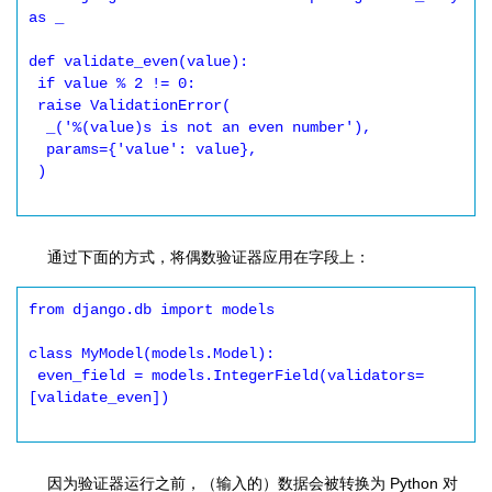
as _

def validate_even(value):

 if value % 2 != 0:

 raise ValidationError(

  _('%(value)s is not an even number'),

  params={'value': value},

 )

通过下面的方式，将偶数验证器应用在字段上：
from django.db import models

class MyModel(models.Model):

 even_field = models.IntegerField(validators=
[validate_even])

因为验证器运行之前，（输入的）数据会被转换为 Python 对