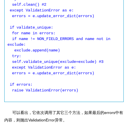
  self.clean() #2

 except ValidationError as e:

  errors = e.update_error_dict(errors)

 if validate_unique:

  for name in errors:

  if name != NON_FIELD_ERRORS and name not in 
exclude:

   exclude.append(name)

  try:

  self.validate_unique(exclude=exclude) #3

  except ValidationError as e:

  errors = e.update_error_dict(errors)

 if errors:

  raise ValidationError(errors)

可以看出，它依次调用了其它三个方法，如果最后的errors中有
内容，则抛出ValidationError异常。