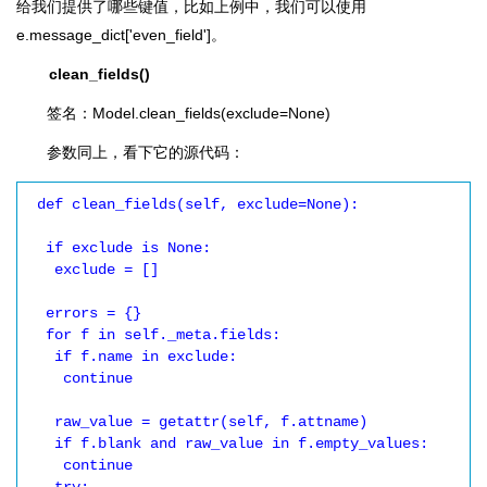
给我们提供了哪些键值，比如上例中，我们可以使用
e.message_dict['even_field']。
clean_fields()
签名：Model.clean_fields(exclude=None)
参数同上，看下它的源代码：
 def clean_fields(self, exclude=None):

  if exclude is None:

   exclude = []

  errors = {}

  for f in self._meta.fields:

   if f.name in exclude:

    continue

   raw_value = getattr(self, f.attname)

   if f.blank and raw_value in f.empty_values:

    continue
