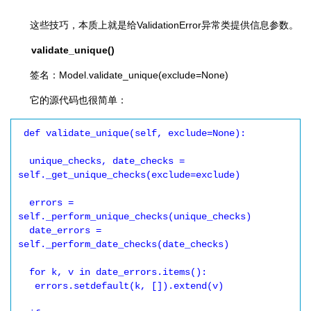
这些技巧，本质上就是给ValidationError异常类提供信息参数。
validate_unique()
签名：Model.validate_unique(exclude=None)
它的源代码也很简单：
 def validate_unique(self, exclude=None):

  unique_checks, date_checks = 
self._get_unique_checks(exclude=exclude)

  errors = 
self._perform_unique_checks(unique_checks)

  date_errors = 
self._perform_date_checks(date_checks)

  for k, v in date_errors.items():

   errors.setdefault(k, []).extend(v)
