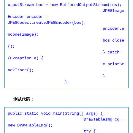
utputStream bos = new BufferedOutputStream(fos);

					JPEGImage
Encoder encoder = 
JPEGCodec.createJPEGEncoder(bos);

					encoder.e
ncode(image);

					bos.close
();

					} catch 
(Exception e) {

					e.printSt
ackTrace();

					}

			}
测试代码：
public static void main(String[] args) {

				DrawTableImg cg = 
new DrawTableImg();

				try {
