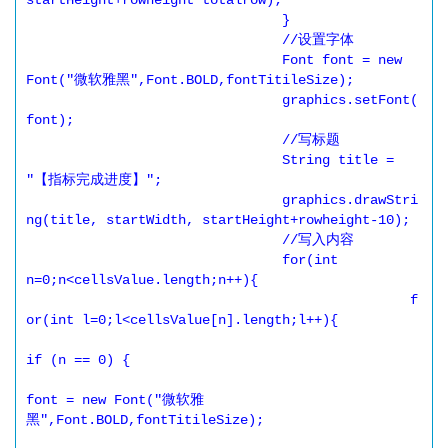
startHeight+rowheight*totalrow);

				}

				//设置字体

				Font font = new 
Font("微软雅黑",Font.BOLD,fontTitileSize);

				graphics.setFont(
font);

				//写标题

				String title = 
"【指标完成进度】";

				graphics.drawStri
ng(title, startWidth, startHeight+rowheight-10);

				//写入内容

				for(int 
n=0;n<cellsValue.length;n++){

						f
or(int l=0;l<cellsValue[n].length;l++){

if (n == 0) {

font = new Font("微软雅
黑",Font.BOLD,fontTitileSize);
