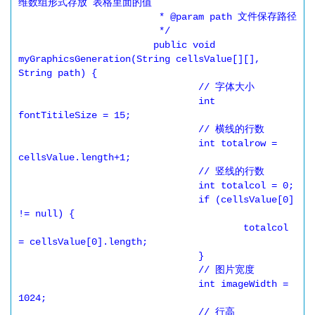
维数组形式存放 表格里面的值

			 * @param path 文件保存路径

			 */

			public void 
myGraphicsGeneration(String cellsValue[][], 
String path) {

				// 字体大小

				int 
fontTitileSize = 15;

				// 横线的行数

				int totalrow = 
cellsValue.length+1;

				// 竖线的行数

				int totalcol = 0;

				if (cellsValue[0] 
!= null) {

					totalcol 
= cellsValue[0].length;

				}

				// 图片宽度

				int imageWidth = 
1024;

				// 行高
