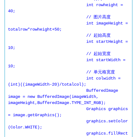
				int rowheight = 
40;

				// 图片高度

				int imageHeight = 
totalrow*rowheight+50;

				// 起始高度

				int startHeight = 
10;

				// 起始宽度

				int startWidth = 
10;

				// 单元格宽度

				int colwidth = 
(int)((imageWidth-20)/totalcol);

				BufferedImage 
image = new BufferedImage(imageWidth, 
imageHeight,BufferedImage.TYPE_INT_RGB);

				Graphics graphics 
= image.getGraphics();

				graphics.setColor
(Color.WHITE);

				graphics.fillRect