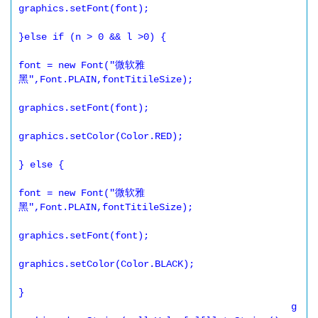
graphics.setFont(font);

}else if (n > 0 && l >0) {

font = new Font("微软雅
黑",Font.PLAIN,fontTitileSize);

graphics.setFont(font);

graphics.setColor(Color.RED);

} else {

font = new Font("微软雅
黑",Font.PLAIN,fontTitileSize);

graphics.setFont(font);

graphics.setColor(Color.BLACK);

}

						g