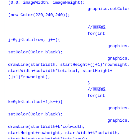
(0,0, imageWidth, imageHeight);

				graphics.setColor
(new Color(220,240,240));

				//画横线

				for(int 
j=0;j<totalrow; j++){

					graphics.
setColor(Color.black);

					graphics.
drawLine(startWidth, startHeight+(j+1)*rowheight, 
startWidth+colwidth*totalcol, startHeight+
(j+1)*rowheight);

				}

				//画竖线

				for(int 
k=0;k<totalcol+1;k++){

					graphics.
setColor(Color.black);

					graphics.
drawLine(startWidth+k*colwidth, 
startHeight+rowheight, startWidth+k*colwidth, 