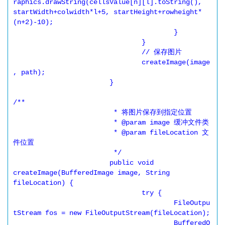
raphics.drawString(cellsValue[n][l].toString(), 
startWidth+colwidth*l+5, startHeight+rowheight*
(n+2)-10);

					}

				}

				// 保存图片

				createImage(image
, path);

			}

/**

			 * 将图片保存到指定位置

			 * @param image 缓冲文件类

			 * @param fileLocation 文
件位置

			 */

			public void 
createImage(BufferedImage image, String 
fileLocation) {

				try {

					FileOutpu
tStream fos = new FileOutputStream(fileLocation);

					BufferedO