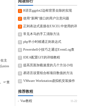
阅读排行
R语言ggplot2边框背景去除的实现
1
使用“新网”接口的用户注意问题
2
正则表达式直接在EXCEL中使用的详
3
细步骤
常见木马的手工清除方法
4
php半小时精通正则表达式
5
Powershell小技巧之通过EventLog查
6
看近期电脑开机和关机时间
IDEA配置GIT的详细教程
7
即在主
提高页面加载速度的几个方法小结
8
axios
易语言设置组合框项目数值的方法
9
VMware Workstation虚拟机安装操作
10
法的。☞查
方法
推荐教程
Vue教程
11-22