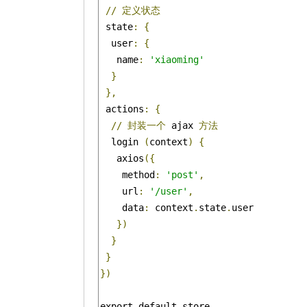
//
定义状态
 state
:
{
  user
:
{
   name
:
'xiaoming'
}
},
 actions
:
{
//
封装一个
 ajax 
方法
  login 
(
context
)
{
   axios
({
    method
:
'post'
,
    url
:
'/user'
,
    data
:
 context
.
state
.
user

})
}
}
})