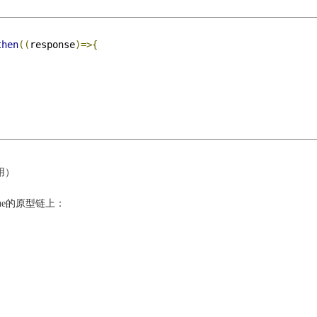
then
((
response
)=>{
样用）
ue的原型链上：