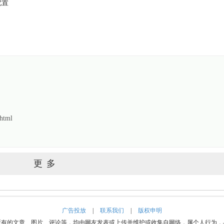
配置
html
更多
广告投放
|
联系我们
|
版权申明
所有的文章、图片、评论等，均由网友发表或上传并维护或收集自网络，属个人行为，