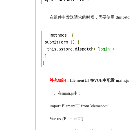
在组件中发送请求的时候，需要使用 this.$store.d
methods
:
{
 submitForm 
()
{
  this
.
$store
.
dispatch
(
'login'
)
}
}
补充知识：
ElementUI 在VUE中配置 main.j
一、在main.js中：
import ElementUI from 'element-ui'
Vue.use(ElementUI)