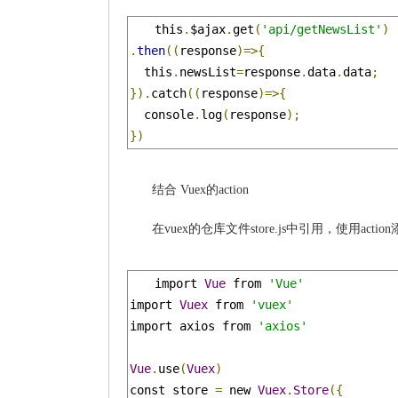
this
.
$ajax
.
get
(
'api/getNewsList'
)
.
then
((
response
)=>{
  this
.
newsList
=
response
.
data
.
data
;
}).
catch
((
response
)=>{
  console
.
log
(
response
);
})
结合 Vuex的action
在vuex的仓库文件store.js中引用，使用acti
import 
Vue
 from 
'Vue'
import 
Vuex
 from 
'vuex'
import axios from 
'axios'
Vue
.
use
(
Vuex
)
const store 
=
 new 
Vuex
.
Store
({