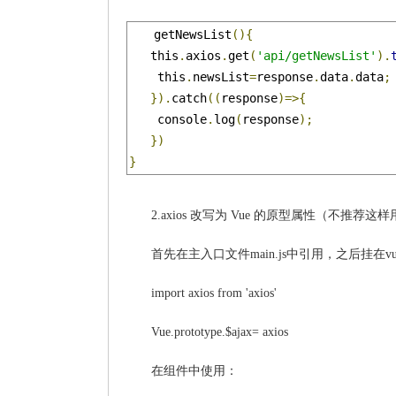
getNewsList
(){
   this
.
axios
.
get
(
'api/getNewsList'
).
    this
.
newsList
=
response
.
data
.
data
;
}).
catch
((
response
)=>{
    console
.
log
(
response
);
})
}
2.axios 改写为 Vue 的原型属性（不推荐这
首先在主入口文件main.js中引用，之后挂在v
import axios from 'axios'
Vue.prototype.$ajax= axios
在组件中使用：