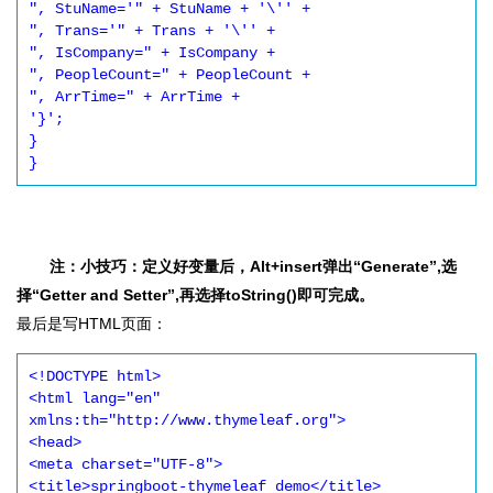
", StuName='" + StuName + '\'' +

", Trans='" + Trans + '\'' +

", IsCompany=" + IsCompany +

", PeopleCount=" + PeopleCount +

", ArrTime=" + ArrTime +

'}';

}

}
注：小技巧：定义好变量后，Alt+insert弹出“Generate”,选
择“Getter and Setter”,再选择toString()即可完成。
最后是写HTML页面：
<!DOCTYPE html>

<html lang="en" 
xmlns:th="http://www.thymeleaf.org">

<head>

<meta charset="UTF-8">

<title>springboot-thymeleaf demo</title>
