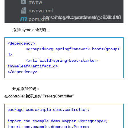
添加thymeleaf依赖：
<dependency>

	<groupId>org.springframework.boot</groupI
d>

	<artifactId>spring-boot-starter-
thymeleaf</artifactId>

</dependency>
开始添加代码：
在controller包添加类“PreregController”
package com.example.demo.controller;

import com.example.demo.mapper.PreregMapper;

import com.example.demo.pojo.Prereg;
