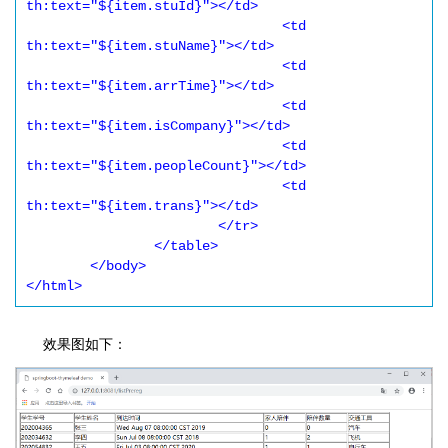
th:text="${item.stuId}"></td>

				<td 
th:text="${item.stuName}"></td>

				<td 
th:text="${item.arrTime}"></td>

				<td 
th:text="${item.isCompany}"></td>

				<td 
th:text="${item.peopleCount}"></td>

				<td 
th:text="${item.trans}"></td>

			</tr>

		</table>

	</body>

</html>
效果图如下：