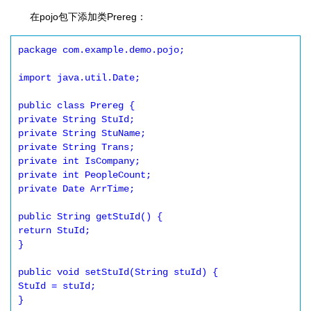
在pojo包下添加类Prereg：
package com.example.demo.pojo;

import java.util.Date;

public class Prereg {

private String StuId;

private String StuName;

private String Trans;

private int IsCompany;

private int PeopleCount;

private Date ArrTime;

public String getStuId() {

return StuId;

}

public void setStuId(String stuId) {

StuId = stuId;

}
