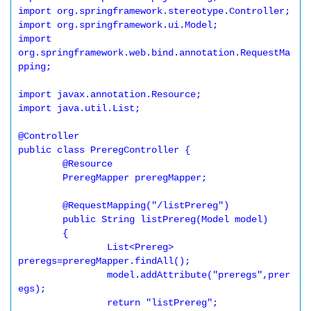
import org.springframework.stereotype.Controller;

import org.springframework.ui.Model;

import 
org.springframework.web.bind.annotation.RequestMa
pping;

import javax.annotation.Resource;

import java.util.List;

@Controller

public class PreregController {

	@Resource

	PreregMapper preregMapper;

	@RequestMapping("/listPrereg")

	public String listPrereg(Model model)

	{

		List<Prereg> 
preregs=preregMapper.findAll();

		model.addAttribute("preregs",prer
egs);

		return "listPrereg";
