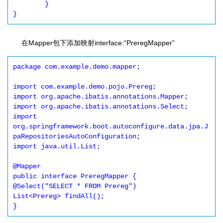
	}

}
在Mapper包下添加映射interface:“PreregMapper”
package com.example.demo.mapper;

import com.example.demo.pojo.Prereg;

import org.apache.ibatis.annotations.Mapper;

import org.apache.ibatis.annotations.Select;

import 
org.springframework.boot.autoconfigure.data.jpa.J
paRepositoriesAutoConfiguration;

import java.util.List;

@Mapper

public interface PreregMapper {

@Select("SELECT * FROM Prereg")

List<Prereg> findAll();

}