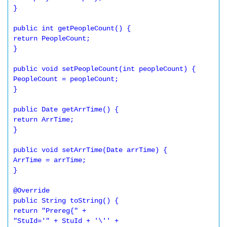
}

public int getPeopleCount() {

return PeopleCount;

}

public void setPeopleCount(int peopleCount) {

PeopleCount = peopleCount;

}

public Date getArrTime() {

return ArrTime;

}

public void setArrTime(Date arrTime) {

ArrTime = arrTime;

}

@Override

public String toString() {

return "Prereg{" +

"StuId='" + StuId + '\'' +
