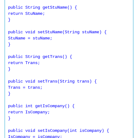
public String getStuName() {

return StuName;

}

public void setStuName(String stuName) {

StuName = stuName;

}

public String getTrans() {

return Trans;

}

public void setTrans(String trans) {

Trans = trans;

}

public int getIsCompany() {

return IsCompany;

}

public void setIsCompany(int isCompany) {

IsCompany = isCompany;
