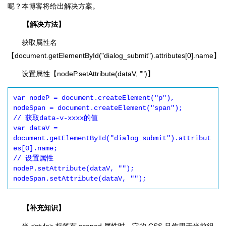
呢？本博客将给出解决方案。
【解决方法】
获取属性名
【document.getElementById("dialog_submit").attributes[0].name】
设置属性【nodeP.setAttribute(dataV, "")】
var nodeP = document.createElement("p"),

nodeSpan = document.createElement("span");

// 获取data-v-xxxx的值

var dataV = 
document.getElementById("dialog_submit").attribut
es[0].name;

// 设置属性

nodeP.setAttribute(dataV, "");

nodeSpan.setAttribute(dataV, "");
【补充知识】